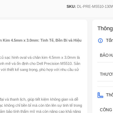
SKU:
DL-PRE-M5510-130
Thông
Tổ
n Kim 4.5mm x 3.0mm: Tinh Tế, Bền Bỉ và Hiệu
BẢO 
ế củ sạc hình oval và chân kim 4.5mm x 3.0mm là
nh mẽ và ổn định cho Dell Precision M5510. Sản
 với thiết kế sang trọng, phù hợp với nhu cầu sử
THƯƠ
Thô
ại và thanh lịch, giúp tiết kiệm không gian và dễ
c không chỉ bền bỉ mà còn tôn lên sự tinh tế trong
CÔNG
ỉ đảm bảo tính thẩm mỹ mà còn nâng cao khả năng