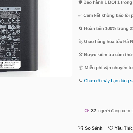
🛡️
Bảo hành 1 ĐỔI 1 trong
✅
Cam kết không báo lỗi 
🔄
Hoàn tiền 100% trong 2
🚀
Giao hàng hỏa tốc Hà N
🛠️
Được kiểm tra cắm thử
📦
Miễn phí vận chuyển t
📞
Chưa rõ máy bạn dùng sạ
32
người đang xem 
So Sánh
Yêu Thí