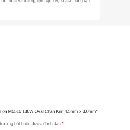
tốt nhất và trải nghiệm dịch vụ khách hàng tận
recision M5510 130W Oval Chân Kim 4.5mm x 3.0mm”
trường bắt buộc được đánh dấu
*