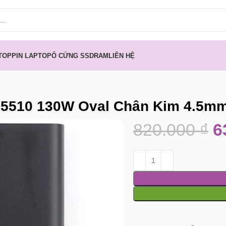
TOP
PIN LAPTOP
Ổ CỨNG SSD
RAM
LIÊN HỆ
 M5510 130W Oval Chân Kim 4.5m
820.000
₫
6