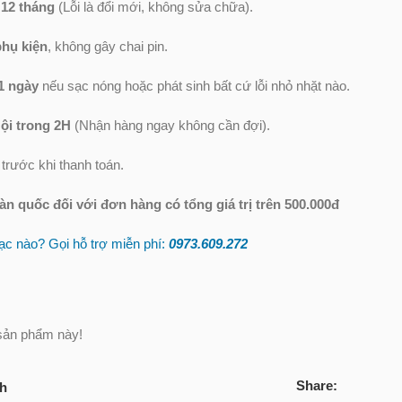
 12 tháng
(Lỗi là đổi mới, không sửa chữa).
phụ kiện
, không gây chai pin.
1 ngày
nếu sạc nóng hoặc phát sinh bất cứ lỗi nhỏ nhặt nào.
ội trong 2H
(Nhận hàng ngay không cần đợi).
trước khi thanh toán.
oàn quốc
đối với đơn hàng có tổng giá trị trên 500.000đ
c nào? Gọi hỗ trợ miễn phí:
0973.609.2
72
sản phẩm này!
Share:
ch