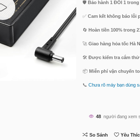
🛡️
Bảo hành 1 ĐỔI 1 trong
✅
Cam kết không báo lỗi 
🔄
Hoàn tiền 100% trong 2
🚀
Giao hàng hỏa tốc Hà N
🛠️
Được kiểm tra cắm thử
📦
Miễn phí vận chuyển t
📞
Chưa rõ máy bạn dùng sạ
48
người đang xem 
So Sánh
Yêu Thí