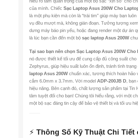
hiểu rõ tầm quan trọng của một bộ sạc “xịn sò” cho c
của mình. Chiếc
Sạc Laptop Asus 200W Cho Lapto
là một phụ kiện mà còn là “trái tim” giúp máy bạn luôn
vụ đều mượt mà, không gián đoạn. Tưởng tượng xem,
dưng máy báo pin yếu, hoặc đang render một dự án q
là lúc bạn cần đến một bộ
sạc laptop Asus 200W
chuẩ
Tại sao bạn nên chọn Sạc Laptop Asus 200W Cho
nó được thiết kế tối ưu để cung cấp đủ công suất cho
Zephyrus, giúp hiệu suất luôn ổn định, tránh tình trạng
laptop Asus 200W
chuẩn xác, tương thích hoàn hảo 
cắm 6.0mm x 3.7mm. Với model
ADP-200JB D
, bạn
hiệu năng. Bên cạnh đó, chất lượng sản phẩm tại Tin
tâm tuyệt đối cho bạn! Chúng tôi hiểu rằng, với một 
một bộ sạc đáng tin cậy để bảo vệ thiết bị và tối ưu hiệ
⚡
Thông Số Kỹ Thuật Chi Tiết