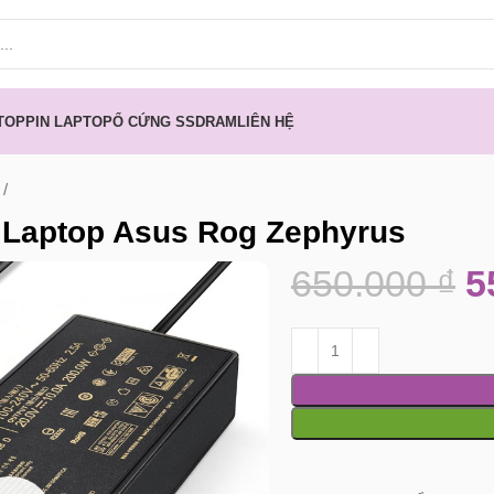
TOP
PIN LAPTOP
Ổ CỨNG SSD
RAM
LIÊN HỆ
 Laptop Asus Rog Zephyrus
650.000
₫
5