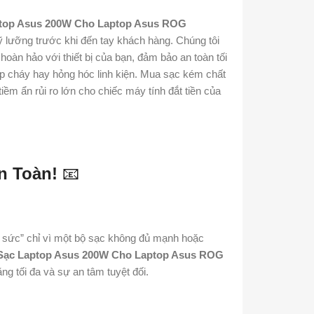
top Asus 200W Cho Laptop Asus ROG
ỹ lưỡng trước khi đến tay khách hàng. Chúng tôi
oàn hảo với thiết bị của bạn, đảm bảo an toàn tối
p cháy hay hỏng hóc linh kiện. Mua sạc kém chất
m ẩn rủi ro lớn cho chiếc máy tính đắt tiền của
n Toàn!
📧
i sức” chỉ vì một bộ sạc không đủ mạnh hoặc
Sạc Laptop Asus 200W Cho Laptop Asus ROG
ng tối đa và sự an tâm tuyệt đối.