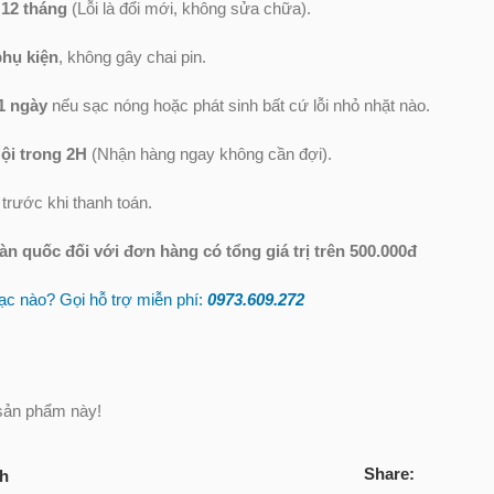
 12 tháng
(Lỗi là đổi mới, không sửa chữa).
phụ kiện
, không gây chai pin.
1 ngày
nếu sạc nóng hoặc phát sinh bất cứ lỗi nhỏ nhặt nào.
ội trong 2H
(Nhận hàng ngay không cần đợi).
trước khi thanh toán.
oàn quốc
đối với đơn hàng có tổng giá trị trên 500.000đ
c nào? Gọi hỗ trợ miễn phí:
0973.609.2
72
sản phẩm này!
Share:
ch