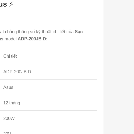
us
⚡
là bảng thông số kỹ thuật chi tiết của
Sạc
us
model
ADP-200JB D
:
Chi tiết
ADP-200JB D
Asus
12 tháng
200W
20V