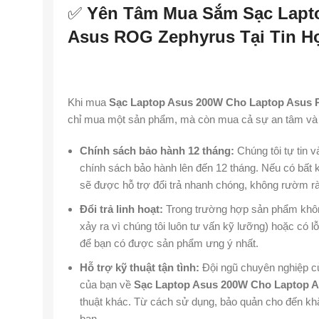
✅
Yên Tâm Mua Sắm Sạc Lapt
Asus ROG Zephyrus Tại Tin H
Khi mua
Sạc Laptop Asus 200W Cho Laptop Asus
chỉ mua một sản phẩm, mà còn mua cả sự an tâm và t
Chính sách bảo hành 12 tháng:
Chúng tôi tự tin 
chính sách bảo hành lên đến 12 tháng. Nếu có bất kỳ
sẽ được hỗ trợ đổi trả nhanh chóng, không rườm rà
Đổi trả linh hoạt:
Trong trường hợp sản phẩm không 
xảy ra vì chúng tôi luôn tư vấn kỹ lưỡng) hoặc có lỗi
để bạn có được sản phẩm ưng ý nhất.
Hỗ trợ kỹ thuật tận tình:
Đội ngũ chuyên nghiệp củ
của bạn về
Sạc Laptop Asus 200W Cho Laptop 
thuật khác. Từ cách sử dụng, bảo quản cho đến khắ
bạn.