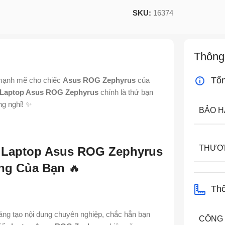
SKU:
16374
Thông
Tổ
 mạnh mẽ cho chiếc
Asus ROG Zephyrus
của
 Laptop Asus ROG Zephyrus
chính là thứ bạn
ng nghỉ! ✨
BẢO 
THƯƠ
 Laptop Asus ROG Zephyrus
ng Của Bạn
🔥
Thô
áng tạo nội dung chuyên nghiệp, chắc hẳn bạn
CÔNG