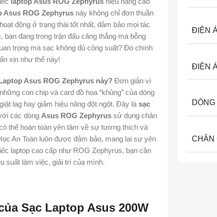
hiếc
laptop Asus ROG Zephyrus
hiệu năng cao
p Asus ROG Zephyrus
này không chỉ đơn thuần
 hoạt động ở trạng thái tốt nhất, đảm bảo mọi tác
ĐIỆN 
 bạn đang trong trận đấu căng thẳng mà bỗng
uan trọng mà sạc không đủ công suất? Đó chính
n xịn như thế này!
ĐIỆN 
 Laptop Asus ROG Zephyrus này?
Đơn giản vì
 những con chip và card đồ họa “khủng” của dòng
DÒNG 
 giật lag hay giảm hiệu năng đột ngột. Đây là
sạc
với các dòng
Asus ROG Zephyrus
sử dụng chân
 có thể hoàn toàn yên tâm về sự tương thích và
CHÂN
 Học An Toàn luôn được đảm bảo, mang lại sự yên
chiếc laptop cao cấp như ROG Zephyrus, bạn cần
u suất làm việc, giải trí của mình.
 của Sạc Laptop Asus 200W