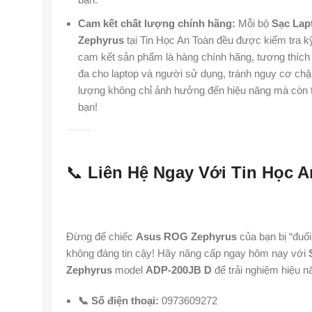
Cam kết chất lượng chính hãng:
Mỗi bộ
Sạc Lap
Zephyrus
tại Tin Học An Toàn đều được kiểm tra k
cam kết sản phẩm là hàng chính hãng, tương thích h
đa cho laptop và người sử dụng, tránh nguy cơ chậ
lượng không chỉ ảnh hưởng đến hiệu năng mà còn tiề
bạn!
📞
Liên Hệ Ngay Với Tin Học A
Đừng để chiếc
Asus ROG Zephyrus
của bạn bị “đuố
không đáng tin cậy! Hãy nâng cấp ngay hôm nay với
Zephyrus
model
ADP-200JB D
để trải nghiệm hiệu nă
📞 Số điện thoại:
0973609272