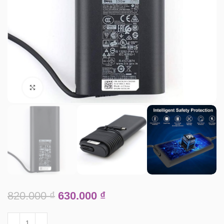
Click to enlarge
820.000
₫
630.000
₫