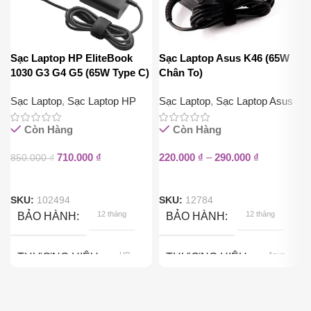
Sạc Laptop HP EliteBook
Sạc Laptop Asus K46 (65W
1030 G3 G4 G5 (65W Type C)
Chân To)
Sạc Laptop
,
Sạc Laptop HP
Sạc Laptop
,
Sạc Laptop Asus
Còn Hàng
Còn Hàng
710.000
₫
220.000
₫
–
290.000
₫
850.000
₫
SKU:
102494
SKU:
12784
12 tháng
12 tháng
BẢO HÀNH
BẢO HÀNH
HP
Asus
THƯƠNG HIỆU
THƯƠNG HIỆU
65W
65W
CÔNG SUẤT
CÔNG SUẤT