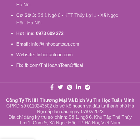
Hà Nội.
Cơ Sở 3:
Số 1 Ngõ 6 - KTT Thủy Lợi 1 - Xã Ngọc
Hồi - Hà Nội.
Hot line:
0973 609 272
Email:
info@tinhocantoan.com
Website:
tinhocantoan.com
Fb:
fb.com/TinHocAnToanOffical
Công Ty TNHH Thương Mại Và Dịch Vụ Tin Học Tuấn Minh
GPKD số 0110243502 do sở kế hoạch và đầu tư thành phố Hà
Nội cấp lần đầu ngày 07/02/2023
Địa chỉ đăng ký trụ sở chính: Số 1, ngõ 6, Khu Tập Thể Thủy
Lợi 1, Cụm 9, Xã Ngọc Hồi, TP Hà Nội, Việt Nam
Sạc Laptop
Dell Inspiron