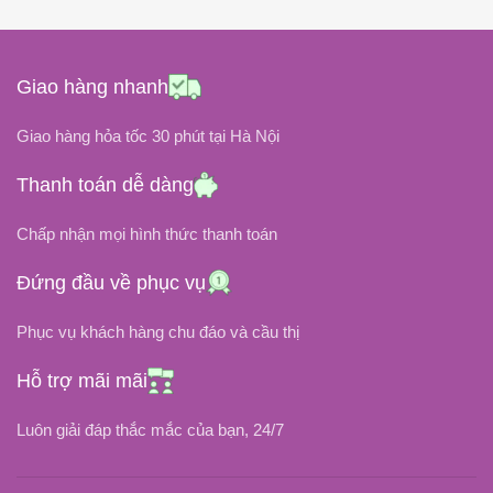
20V
19V
ĐIỆN ÁP ĐẦU RA
ĐIỆN ÁP ĐẦU RA
Giao hàng nhanh
ĐIỆN ÁP ĐẦU VÀO
ĐIỆN ÁP ĐẦU VÀO
Giao hàng hỏa tốc 30 phút tại Hà Nội
100V ~ 240V
100V ~ 240V
Thanh toán dễ dàng
3.25A
3.42A
DÒNG ĐIỆN
DÒNG ĐIỆN
Chấp nhận mọi hình thức thanh toán
Đứng đầu về phục vụ
Type C
CHÂN CẮM
CHÂN CẮM
Phục vụ khách hàng chu đáo và cầu thị
5.5 x 2.5mm (Chân to)
Tốt Nhất
LOẠI SẠC
Hỗ trợ mãi mãi
OEM, ZIN
LOẠI SẠC
Luôn giải đáp thắc mắc của bạn, 24/7