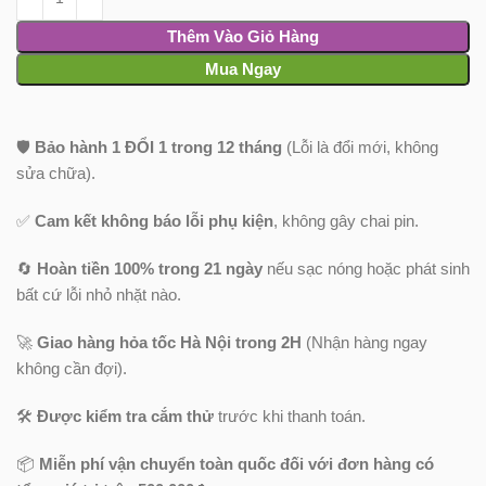
Thêm Vào Giỏ Hàng
Mua Ngay
🛡️
Bảo hành 1 ĐỔI 1 trong 12 tháng
(Lỗi là đổi mới, không
sửa chữa).
✅
Cam kết không báo lỗi phụ kiện
, không gây chai pin.
🔄
Hoàn tiền 100% trong 21 ngày
nếu sạc nóng hoặc phát sinh
bất cứ lỗi nhỏ nhặt nào.
🚀
Giao hàng hỏa tốc Hà Nội trong 2H
(Nhận hàng ngay
không cần đợi).
🛠️
Được kiểm tra cắm thử
trước khi thanh toán.
📦
Miễn phí vận chuyển toàn quốc
đối với đơn hàng có