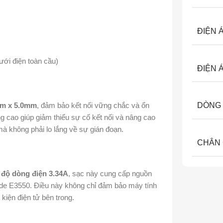
ĐIỆN 
ưới điện toàn cầu)
ĐIỆN 
mm x 5.0mm
, đảm bảo kết nối vững chắc và ổn
DÒNG 
ợng cao giúp giảm thiểu sự cố kết nối và nâng cao
mà không phải lo lắng về sự gián đoạn.
CHÂN
độ dòng điện 3.34A
, sạc này cung cấp nguồn
ude E3550. Điều này không chỉ đảm bảo máy tính
 kiện điện tử bên trong.