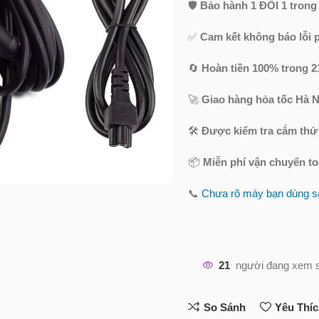
🛡️
Bảo hành 1 ĐỔI 1 trong
✅
Cam kết không báo lỗi 
🔄
Hoàn tiền 100% trong 2
🚀
Giao hàng hỏa tốc Hà N
🛠️
Được kiểm tra cắm thử
📦
Miễn phí vận chuyển t
📞
Chưa rõ máy bạn dùng sạ
21
người đang xem 
So Sánh
Yêu Thí