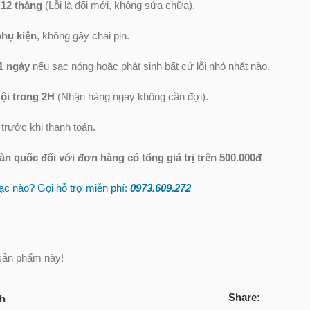
 12 tháng
(Lỗi là đổi mới, không sửa chữa).
phụ kiện
, không gây chai pin.
1 ngày
nếu sạc nóng hoặc phát sinh bất cứ lỗi nhỏ nhặt nào.
ội trong 2H
(Nhận hàng ngay không cần đợi).
trước khi thanh toán.
oàn quốc
đối với đơn hàng có tổng giá trị trên 500.000đ
c nào? Gọi hỗ trợ miễn phí:
0973.609.2
72
sản phẩm này!
Share:
ch