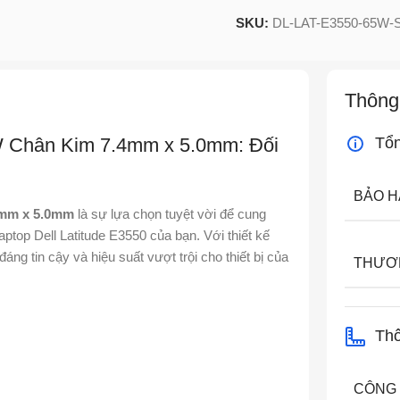
SKU:
DL-LAT-E3550-65W-
Thông
5W Chân Kim 7.4mm x 5.0mm: Đối
Tổ
BẢO 
4mm x 5.0mm
là sự lựa chọn tuyệt vời để cung
ptop Dell Latitude E3550 của bạn. Với thiết kế
áng tin cậy và hiệu suất vượt trội cho thiết bị của
THƯƠ
Thô
CÔNG