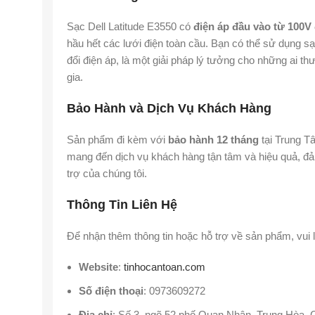
Sạc Dell Latitude E3550 có
điện áp đầu vào từ 100V
hầu hết các lưới điện toàn cầu. Bạn có thể sử dụng s
đổi điện áp, là một giải pháp lý tưởng cho những ai 
gia.
Bảo Hành và Dịch Vụ Khách Hàng
Sản phẩm đi kèm với
bảo hành 12 tháng
tại Trung T
mang đến dịch vụ khách hàng tận tâm và hiệu quả, đ
trợ của chúng tôi.
Thông Tin Liên Hệ
Để nhận thêm thông tin hoặc hỗ trợ về sản phẩm, vui l
Website
:
tinhocantoan.com
Số điện thoại
: 0973609272
Địa chỉ
: Số 3, ngõ 52 phố Quan Nhân, Trung Hòa, 