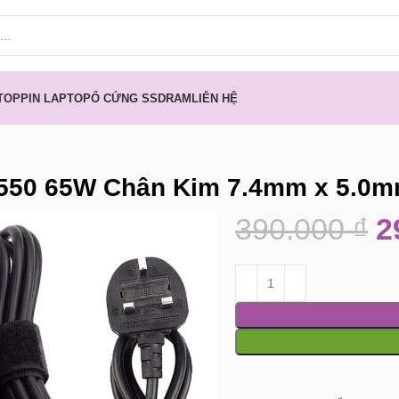
TOP
PIN LAPTOP
Ổ CỨNG SSD
RAM
LIÊN HỆ
E3550 65W Chân Kim 7.4mm x 5.0
390.000
₫
2