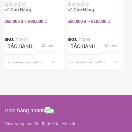
Còn Hàng
Còn Hàng
250.000
₫
–
290.000
₫
550.000
₫
–
610.000
₫
SKU:
112811
SKU:
11306
12 tháng
12 tháng
BẢO HÀNH
BẢO HÀNH
HP
HP
THƯƠNG HIỆU
THƯƠNG HIỆU
65W
150W
CÔNG SUẤT
CÔNG SUẤT
ĐIỆN ÁP ĐẦU RA
ĐIỆN ÁP ĐẦU RA
Giao hàng nhanh
19.5V
19.5V
Giao hàng hỏa tốc 30 phút tại Hà Nội
ĐIỆN ÁP ĐẦU VÀO
ĐIỆN ÁP ĐẦU VÀO