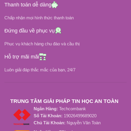
Thanh toán dễ dàng
100V ~ 240V
100V ~ 240V
Chấp nhận mọi hình thức thanh toán
3.33A
7.7A
DÒNG ĐIỆN
DÒNG ĐIỆN
Đứng đầu về phục vụ
Phục vụ khách hàng chu đáo và cầu thị
CHÂN CẮM
CHÂN CẮM
Hỗ trợ mãi mãi
Chân Kim Xanh
Chân Kim Xanh
Luôn giải đáp thắc mắc của bạn, 24/7
OEM, ZIN
LOẠI SẠC
LOẠI SẠC
Tốt Nhất, ZIN Tốt
TRUNG TÂM GIẢI PHÁP TIN HỌC AN TOÀN
Ngân Hàng:
Techcombank
Số Tài Khoản:
19026499689020
Chủ Tài Khoản:
Nguyễn Văn Toàn