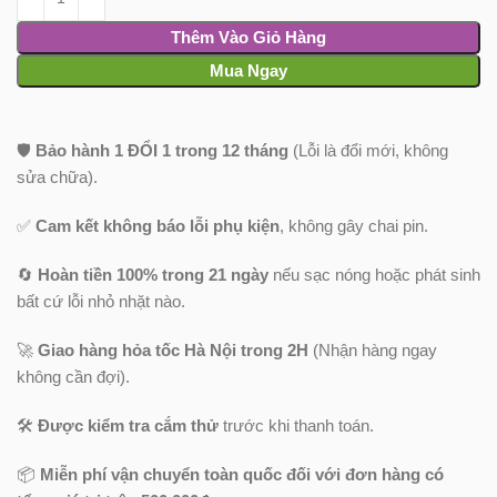
Thêm Vào Giỏ Hàng
Mua Ngay
🛡️
Bảo hành 1 ĐỔI 1 trong 12 tháng
(Lỗi là đổi mới, không
sửa chữa).
✅
Cam kết không báo lỗi phụ kiện
, không gây chai pin.
🔄
Hoàn tiền 100% trong 21 ngày
nếu sạc nóng hoặc phát sinh
bất cứ lỗi nhỏ nhặt nào.
🚀
Giao hàng hỏa tốc Hà Nội trong 2H
(Nhận hàng ngay
không cần đợi).
🛠️
Được kiểm tra cắm thử
trước khi thanh toán.
📦
Miễn phí vận chuyển toàn quốc
đối với đơn hàng có