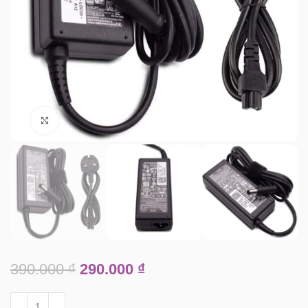
Click to enlarge
390.000
₫
290.000
₫