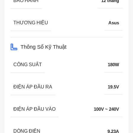
BẢO HÀNH
12 tháng
THƯƠNG HIỆU
Asus
Thông Số Kỹ Thuật
CÔNG SUẤT
180W
ĐIỆN ÁP ĐẦU RA
19.5V
ĐIỆN ÁP ĐẦU VÀO
100V ~ 240V
DÒNG ĐIỆN
9.23A