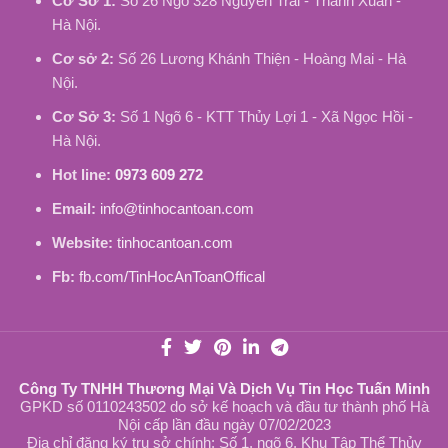
Cơ Sở 1:
Số 26 Ngõ 328 Nguyễn Trãi - Thanh Xuân -
Hà Nội.
Cơ sở 2:
Số 26 Lương Khánh Thiện - Hoàng Mai - Hà
Nội.
Cơ Sở 3:
Số 1 Ngõ 6 - KTT Thủy Lợi 1 - Xã Ngọc Hồi -
Hà Nội.
Hot line:
0973 609 272
Email:
info@tinhocantoan.com
Website:
tinhocantoan.com
Fb:
fb.com/TinHocAnToanOffical
Công Ty TNHH Thương Mại Và Dịch Vụ Tin Học Tuấn Minh
GPKD số 0110243502 do sở kế hoạch và đầu tư thành phố Hà
Nội cấp lần đầu ngày 07/02/2023
Địa chỉ đăng ký trụ sở chính: Số 1, ngõ 6, Khu Tập Thể Thủy