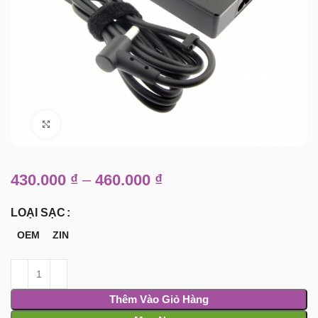
Click to enlarge
430.000
₫
–
460.000
₫
LOẠI SẠC
OEM
ZIN
Thêm Vào Giỏ Hàng