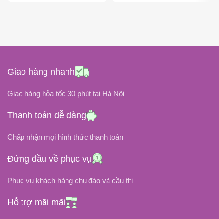
120W
200W
CÔNG SUẤT
CÔNG SUẤT
19V
ĐIỆN ÁP ĐẦU RA
ĐIỆN ÁP ĐẦU RA
Giao hàng nhanh
19.5V
ĐIỆN ÁP ĐẦU VÀO
Giao hàng hỏa tốc 30 phút tại Hà Nội
ĐIỆN ÁP ĐẦU VÀO
100V ~ 240V
Thanh toán dễ dàng
100V ~ 240V
6.32A
DÒNG ĐIỆN
Chấp nhận mọi hình thức thanh toán
10.3A
DÒNG ĐIỆN
Đứng đầu về phục vụ
CHÂN CẮM
Phục vụ khách hàng chu đáo và cầu thị
CHÂN CẮM
5.5 x 2.5mm (Chân to)
Hỗ trợ mãi mãi
Chân Kim To For HP
OEM, ZIN
LOẠI SẠC