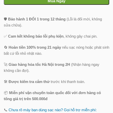
Mua Ngay
🛡️
Bảo hành 1 ĐỔI 1 trong 12 tháng
(Lỗi là đổi mới, không
sửa chữa).
✅
Cam kết không báo lỗi phụ kiện
, không gây chai pin.
🔄
Hoàn tiền 100% trong 21 ngày
nếu sạc nóng hoặc phát sinh
bất cứ lỗi nhỏ nhặt nào.
🚀
Giao hàng hỏa tốc Hà Nội trong 2H
(Nhận hàng ngay
không cần đợi).
🛠️
Được kiểm tra cắm thử
trước khi thanh toán.
📦
Miễn phí vận chuyển toàn quốc
đối với đơn hàng có
tổng giá trị trên 500.000đ
📞
Chưa rõ máy bạn dùng sạc nào? Gọi hỗ trợ miễn phí: