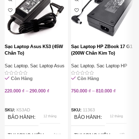
Sạc Laptop Asus K53 (45W
Sạc Laptop HP ZBook 17 G1
Chân To)
(200W Chân Kim To)
Sạc Laptop
,
Sạc Laptop Asus
Sạc Laptop
,
Sạc Laptop HP
Còn Hàng
Còn Hàng
220.000
₫
–
290.000
₫
750.000
₫
–
810.000
₫
SKU:
K53AD
SKU:
11363
12 tháng
12 tháng
BẢO HÀNH
BẢO HÀNH
Asus
HP
THƯƠNG HIỆU
THƯƠNG HIỆU