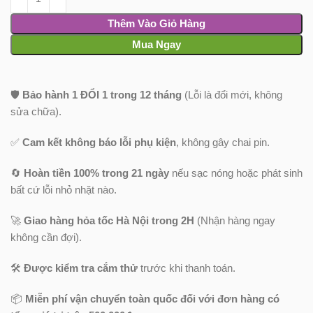
Thêm Vào Giỏ Hàng
Mua Ngay
🛡️
Bảo hành 1 ĐỔI 1 trong 12 tháng
(Lỗi là đổi mới, không
sửa chữa).
✅
Cam kết không báo lỗi phụ kiện
, không gây chai pin.
🔄
Hoàn tiền 100% trong 21 ngày
nếu sạc nóng hoặc phát sinh
bất cứ lỗi nhỏ nhặt nào.
🚀
Giao hàng hỏa tốc Hà Nội trong 2H
(Nhận hàng ngay
không cần đợi).
🛠️
Được kiểm tra cắm thử
trước khi thanh toán.
📦
Miễn phí vận chuyển toàn quốc
đối với đơn hàng có