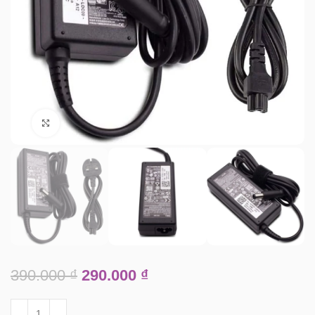
Click to enlarge
390.000
₫
290.000
₫