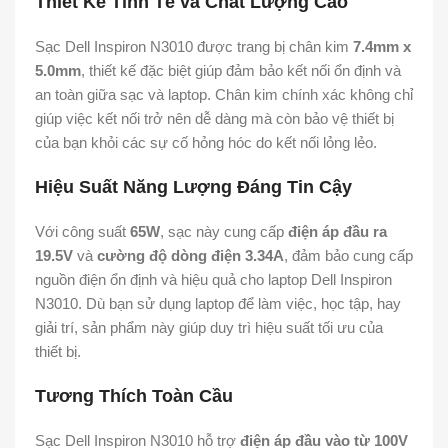
Thiết Kế Tinh Tế và Chất Lượng Cao
Sạc Dell Inspiron N3010 được trang bị chân kim
7.4mm x
5.0mm
, thiết kế đặc biệt giúp đảm bảo kết nối ổn định và
an toàn giữa sạc và laptop. Chân kim chính xác không chỉ
giúp việc kết nối trở nên dễ dàng mà còn bảo vệ thiết bị
của bạn khỏi các sự cố hỏng hóc do kết nối lỏng lẻo.
Hiệu Suất Năng Lượng Đáng Tin Cậy
Với công suất
65W
, sạc này cung cấp
điện áp đầu ra
19.5V
và
cường độ dòng điện 3.34A
, đảm bảo cung cấp
nguồn điện ổn định và hiệu quả cho laptop Dell Inspiron
N3010. Dù bạn sử dụng laptop để làm việc, học tập, hay
giải trí, sản phẩm này giúp duy trì hiệu suất tối ưu của
thiết bị.
Tương Thích Toàn Cầu
Sạc Dell Inspiron N3010 hỗ trợ
điện áp đầu vào từ 100V