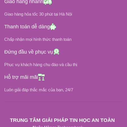
Giao hàng nhanh
19.5V
19.5V
Giao hàng hỏa tốc 30 phút tại Hà Nội
ĐIỆN ÁP ĐẦU VÀO
ĐIỆN ÁP ĐẦU VÀO
Thanh toán dễ dàng
Chấp nhận mọi hình thức thanh toán
100V ~ 240V
100V ~ 240V
Đứng đầu về phục vụ
3.34A
9.23A
DÒNG ĐIỆN
DÒNG ĐIỆN
Phục vụ khách hàng chu đáo và cầu thị
CHÂN CẮM
CHÂN CẮM
Hỗ trợ mãi mãi
Chân Kim (4.5mm x 3.0mm)
Chân Kim To (7.4mm x 5.0mm)
Luôn giải đáp thắc mắc của bạn, 24/7
Tốt Nhất
Tốt Nhất
LOẠI SẠC
LOẠI SẠC
TRUNG TÂM GIẢI PHÁP TIN HỌC AN TOÀN