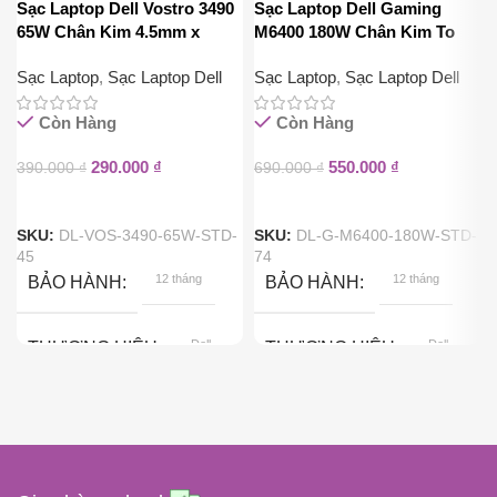
Sạc Laptop Dell Vostro 3490
Sạc Laptop Dell Gaming
65W Chân Kim 4.5mm x
M6400 180W Chân Kim To
3.0mm
7.4mm x 5.0mm
Sạc Laptop
,
Sạc Laptop Dell
Sạc Laptop
,
Sạc Laptop Dell
Còn Hàng
Còn Hàng
290.000
₫
550.000
₫
390.000
₫
690.000
₫
SKU:
DL-VOS-3490-65W-STD-
SKU:
DL-G-M6400-180W-STD-
45
74
12 tháng
12 tháng
BẢO HÀNH
BẢO HÀNH
Dell
Dell
THƯƠNG HIỆU
THƯƠNG HIỆU
65W
180W
CÔNG SUẤT
CÔNG SUẤT
ĐIỆN ÁP ĐẦU RA
ĐIỆN ÁP ĐẦU RA