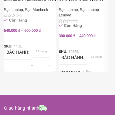
Sạc Laptop
,
Sạc Macbook
Sạc Laptop
,
Sạc Laptop
Lenovo
Còn Hàng
Còn Hàng
540.000
₫
–
600.000
₫
390.000
₫
–
440.000
₫
SKU:
4431
SKU:
10153
12 tháng
BẢO HÀNH
12 tháng
BẢO HÀNH
Apple
THƯƠNG HIỆU
THƯƠNG HIỆU
45W
CÔNG SUẤT
Lenovo
ĐIỆN ÁP ĐẦU RA
65W
CÔNG SUẤT
Giao hàng nhanh
14.5V
20V
ĐIỆN ÁP ĐẦU RA