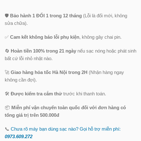
🛡️
Bảo hành 1 ĐỔI 1 trong 12 tháng
(Lỗi là đổi mới, không
sửa chữa).
✅
Cam kết không báo lỗi phụ kiện
, không gây chai pin.
🔄
Hoàn tiền 100% trong 21 ngày
nếu sạc nóng hoặc phát sinh
bất cứ lỗi nhỏ nhặt nào.
🚀
Giao hàng hỏa tốc Hà Nội trong 2H
(Nhận hàng ngay
không cần đợi).
🛠️
Được kiểm tra cắm thử
trước khi thanh toán.
📦
Miễn phí vận chuyển toàn quốc
đối với đơn hàng có
tổng giá trị trên 500.000đ
📞
Chưa rõ máy bạn dùng sạc nào? Gọi hỗ trợ miễn phí:
0973.609.2
72