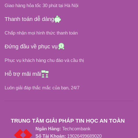
Giao hàng hỏa tốc 30 phút tại Hà Nội
ĐIỆN ÁP ĐẦU VÀO
ĐIỆN ÁP ĐẦU VÀO
Thanh toán dễ dàng
100V ~ 240V
Chấp nhận mọi hình thức thanh toán
100V ~ 240V
~3.65A
DÒNG ĐIỆN
Đứng đầu về phục vụ
3.25A
DÒNG ĐIỆN
Phục vụ khách hàng chu đáo và cầu thị
CHÂN CẮM
Type C
CHÂN CẮM
Hỗ trợ mãi mãi
Chân Cắm Hút Magsafe 1
OEM, ZIN
LOẠI SẠC
Luôn giải đáp thắc mắc của bạn, 24/7
OEM, ZIN
LOẠI SẠC
TRUNG TÂM GIẢI PHÁP TIN HỌC AN TOÀN
Ngân Hàng:
Techcombank
Số Tài Khoản:
19026499689020