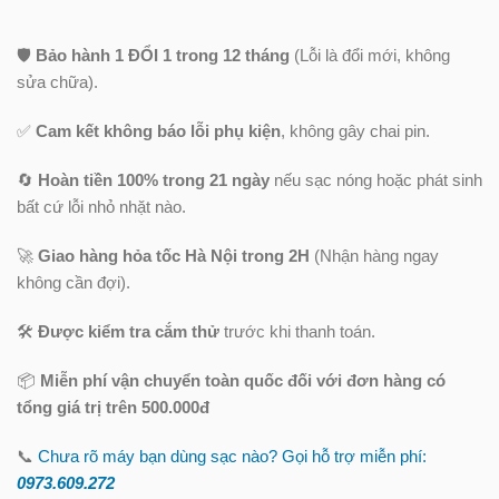
🛡️
Bảo hành 1 ĐỔI 1 trong 12 tháng
(Lỗi là đổi mới, không
sửa chữa).
✅
Cam kết không báo lỗi phụ kiện
, không gây chai pin.
🔄
Hoàn tiền 100% trong 21 ngày
nếu sạc nóng hoặc phát sinh
bất cứ lỗi nhỏ nhặt nào.
🚀
Giao hàng hỏa tốc Hà Nội trong 2H
(Nhận hàng ngay
không cần đợi).
🛠️
Được kiểm tra cắm thử
trước khi thanh toán.
📦
Miễn phí vận chuyển toàn quốc
đối với đơn hàng có
tổng giá trị trên 500.000đ
📞
Chưa rõ máy bạn dùng sạc nào? Gọi hỗ trợ miễn phí:
0973.609.2
72