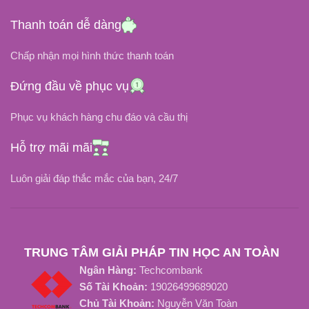
ĐIỆN ÁP ĐẦU VÀO
ĐIỆN ÁP ĐẦU VÀO
Thanh toán dễ dàng
100V ~ 240V
100V ~ 240V
Chấp nhận mọi hình thức thanh toán
4.3A
3.33A
DÒNG ĐIỆN
DÒNG ĐIỆN
Đứng đầu về phục vụ
Phục vụ khách hàng chu đáo và cầu thị
Type C
CHÂN CẮM
CHÂN CẮM
Hỗ trợ mãi mãi
Chân Kim Xanh
OEM, ZIN
LOẠI SẠC
Luôn giải đáp thắc mắc của bạn, 24/7
LOẠI SẠC
Tốt Nhất, ZIN Tốt
TRUNG TÂM GIẢI PHÁP TIN HỌC AN TOÀN
Ngân Hàng:
Techcombank
Số Tài Khoản:
19026499689020
Chủ Tài Khoản:
Nguyễn Văn Toàn