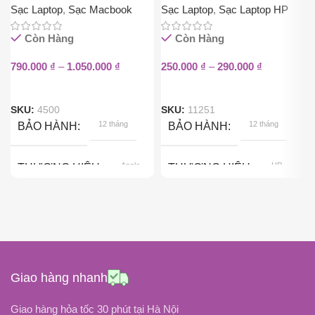
Sạc Laptop
,
Sạc Macbook
Sạc Laptop
,
Sạc Laptop HP
Còn Hàng
Còn Hàng
790.000
₫
–
1.050.000
₫
250.000
₫
–
290.000
₫
SKU:
4500
SKU:
11251
12 tháng
12 tháng
BẢO HÀNH
BẢO HÀNH
Apple
HP
THƯƠNG HIỆU
THƯƠNG HIỆU
87W
65W
CÔNG SUẤT
CÔNG SUẤT
ĐIỆN ÁP ĐẦU RA
ĐIỆN ÁP ĐẦU RA
Giao hàng nhanh
20.2V
19.5V
Giao hàng hỏa tốc 30 phút tại Hà Nội