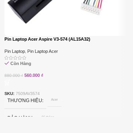
Pin Laptop Acer Aspire V3-574 (AL15A32)
Pin Laptop
,
Pin Laptop Acer
Còn Hàng
560.000
₫
880.000
₫
SKU:
7509AV3574
Acer
THƯƠNG HIỆU
06 tháng
BẢO HÀNH