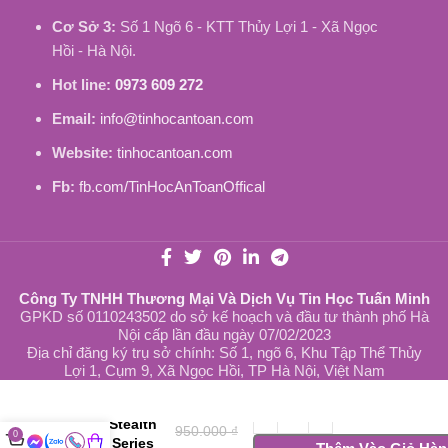
Cơ Sở 3:
Số 1 Ngõ 6 - KTT Thủy Lợi 1 - Xã Ngọc
Hồi - Hà Nội.
Hot line:
0973 609 272
Email:
info@tinhocantoan.com
Website:
tinhocantoan.com
Fb:
fb.com/TinHocAnToanOffical
Công Ty TNHH Thương Mại Và Dịch Vụ Tin Học Tuấn Minh
GPKD số 0110243502 do sở kế hoạch và đầu tư thành phố Hà
Nội cấp lần đầu ngày 07/02/2023
Địa chỉ đăng ký trụ sở chính: Số 1, ngõ 6, Khu Tập Thể Thủy
Lợi 1, Cụm 9, Xã Ngọc Hồi, TP Hà Nội, Việt Nam
Pin Laptop
MSI Stealth
950.000
₫
0
15M Series