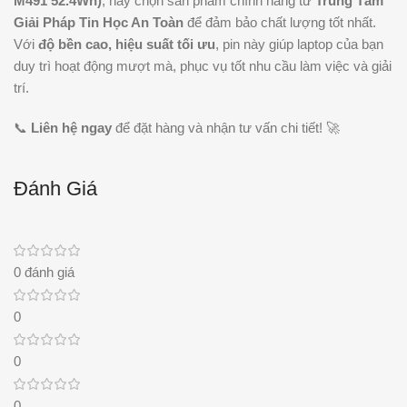
M491 52.4Wh)
, hãy chọn sản phẩm chính hãng từ
Trung Tâm
Giải Pháp Tin Học An Toàn
để đảm bảo chất lượng tốt nhất.
Với
độ bền cao, hiệu suất tối ưu
, pin này giúp laptop của bạn
duy trì hoạt động mượt mà, phục vụ tốt nhu cầu làm việc và giải
trí.
📞
Liên hệ ngay
để đặt hàng và nhận tư vấn chi tiết! 🚀
Đánh Giá
0 đánh giá
0
0
0