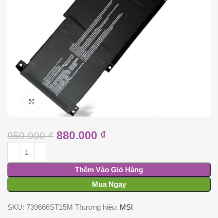
Click to enlarge
880.000
₫
950.000
₫
Thêm Vào Giỏ Hàng
Mua Ngay
SKU:
739666ST15M
Thương hiệu:
MSI