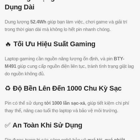
Dụng Dài
Dung lượng
52.4Wh
giúp bạn làm việc, chơi game và giải trí
trong thời gian dài mà không lo hết pin nhanh chóng.
🔥
Tối Ưu Hiệu Suất Gaming
Laptop gaming cần nguồn năng lượng ổn định, và pin
BTY-
M491
giúp cung cấp nguồn điện liên tục, tránh tình trạng giật lag
do nguồn không đủ.
♻
Độ Bền Lên Đến 1000 Chu Kỳ Sạc
Pin có thể sử dụng
tới 1000 lần sạc-xả
, giúp tiết kiệm chi phí
thay thế, nâng cao tuổi thọ laptop và bảo vệ môi trường.
✅
An Toàn Khi Sử Dụng
Pin được trang bị các công nghệ bảo vệ
quá tải, quá nhiệt,