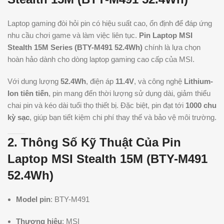
Laptop gaming đòi hỏi pin có hiệu suất cao, ổn định để đáp ứng
nhu cầu chơi game và làm việc liên tục.
Pin Laptop MSI
Stealth 15M Series (BTY-M491 52.4Wh)
chính là lựa chọn
hoàn hảo dành cho dòng laptop gaming cao cấp của MSI.
Với dung lượng
52.4Wh
, điện áp
11.4V
, và công nghệ
Lithium-
Ion tiên tiến
, pin mang đến thời lượng sử dụng dài, giảm thiểu
chai pin và kéo dài tuổi thọ thiết bị. Đặc biệt, pin đạt tới
1000 chu
kỳ sạc
, giúp bạn tiết kiệm chi phí thay thế và bảo vệ môi trường.
2. Thông Số Kỹ Thuật Của Pin
Laptop MSI Stealth 15M (BTY-M491
52.4Wh)
Model pin
: BTY-M491
Thương hiệu
: MSI