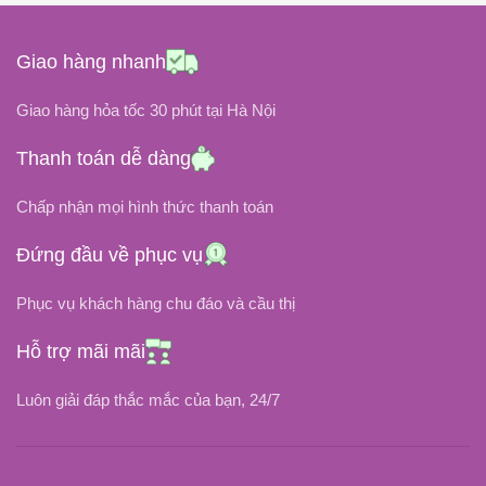
Pin Gắn Trong
KIỂU GẮN
Giao hàng nhanh
Black
COLOR
Giao hàng hỏa tốc 30 phút tại Hà Nội
14.8 Volt
ĐIỆN ÁP
Thanh toán dễ dàng
2200 mAh, 33 Wh
DUNG LƯỢNG PIN
Chấp nhận mọi hình thức thanh toán
Đứng đầu về phục vụ
Li-Ion
LOẠI PIN
Phục vụ khách hàng chu đáo và cầu thị
0độ C đến 60độ C
NHIỆT ĐỘ HOẠT ĐỘNG
Hỗ trợ mãi mãi
2 Tiếng
THỜI GIAN SẠC ĐẦY
Luôn giải đáp thắc mắc của bạn, 24/7
Khoảng 500 Chu Kỳ Sạc
TUỔI THỌ PIN