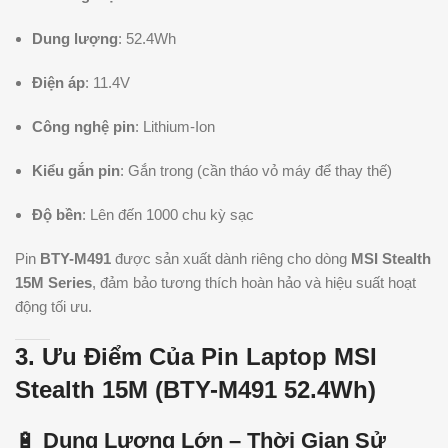
Dung lượng
: 52.4Wh
Điện áp
: 11.4V
Công nghệ pin
: Lithium-Ion
Kiểu gắn pin
: Gắn trong (cần tháo vỏ máy để thay thế)
Độ bền
: Lên đến 1000 chu kỳ sạc
Pin
BTY-M491
được sản xuất dành riêng cho dòng
MSI Stealth
15M Series
, đảm bảo tương thích hoàn hảo và hiệu suất hoạt
động tối ưu.
3. Ưu Điểm Của Pin Laptop MSI
Stealth 15M (BTY-M491 52.4Wh)
🔋
Dung Lượng Lớn – Thời Gian Sử