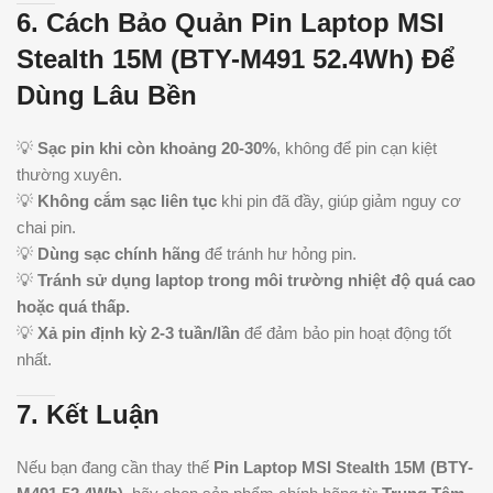
6. Cách Bảo Quản Pin Laptop MSI
Stealth 15M (BTY-M491 52.4Wh) Để
Dùng Lâu Bền
💡
Sạc pin khi còn khoảng 20-30%
, không để pin cạn kiệt
thường xuyên.
💡
Không cắm sạc liên tục
khi pin đã đầy, giúp giảm nguy cơ
chai pin.
💡
Dùng sạc chính hãng
để tránh hư hỏng pin.
💡
Tránh sử dụng laptop trong môi trường nhiệt độ quá cao
hoặc quá thấp.
💡
Xả pin định kỳ 2-3 tuần/lần
để đảm bảo pin hoạt động tốt
nhất.
7. Kết Luận
Nếu bạn đang cần thay thế
Pin Laptop MSI Stealth 15M (BTY-