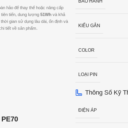
BẢO HÀNH
oàn hảo để thay thế hoặc nâng cấp
tiên tiến, dung lượng
51Wh
và khả
hời gian sử dụng lâu dài, ổn định và
KIỂU GẮN
chi tiết về sản phẩm.
COLOR
LOẠI PIN
Thông Số Kỹ T
ĐIỆN ÁP
 PE70