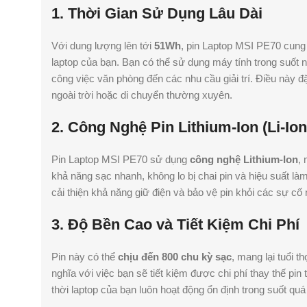
1. Thời Gian Sử Dụng Lâu Dài
Với dung lượng lên tới
51Wh
, pin Laptop MSI PE70 cung
laptop của bạn. Bạn có thể sử dụng máy tính trong suốt n
công việc văn phòng đến các nhu cầu giải trí. Điều này đ
ngoài trời hoặc di chuyển thường xuyên.
2. Công Nghệ Pin Lithium-Ion (Li-Ion
Pin Laptop MSI PE70 sử dụng
công nghệ Lithium-Ion
, 
khả năng sạc nhanh, không lo bị chai pin và hiệu suất l
cải thiện khả năng giữ điện và bảo vệ pin khỏi các sự c
3. Độ Bền Cao và Tiết Kiệm Chi Phí
Pin này có thể
chịu đến 800 chu kỳ sạc
, mang lại tuổi t
nghĩa với việc bạn sẽ tiết kiệm được chi phí thay thế pin
thời laptop của bạn luôn hoạt động ổn định trong suốt quá