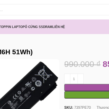
TOP
PIN LAPTOP
Ổ CỨNG SSD
RAM
LIÊN HỆ
M6H 51Wh)
990.000
₫
8
SKU:
7397PE70
Thương