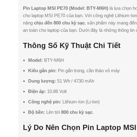
Pin Laptop MSI PE70 (Model: BTY-M6H)
là lựa chọn h
cho laptop MSI PE70 của bạn. Với công nghệ Lithium-Ion 
năng
chịu đến 800 chu kỳ sạc
, sản phẩm này mang đến t
an toàn cho laptop của bạn. Dưới đây là những thông tin 
Thông Số Kỹ Thuật Chi Tiết
Model:
BTY-M6H
Kiểu gắn pin:
Pin gắn trong, cần tháo vỏ máy
Dung lượng:
51 Wh / 4730 mAh
Điện áp:
10.86 Volt
Công nghệ pin:
Lithium-Ion (Li-Ion)
Độ bền:
Lên tới
800 chu kỳ sạc
.
Lý Do Nên Chọn Pin Laptop MSI