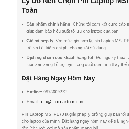
Lý Do Nên Chọn Pin Laptop MSI
Toàn
Sản phẩm chính hãng:
Chúng tôi cam kết cung cấp
p
giúp đảm bảo hiệu suất tối ưu cho laptop của bạn.
Giá cả hợp lý:
Với mức giá hợp lý, pin Laptop MSI PE7
trội và tiết kiệm chi phí cho người sử dụng.
Dịch vụ chăm sóc khách hàng tốt:
Đội ngũ kỹ thuật 
luôn sẵn sàng hỗ trợ bạn trong suốt quá trình thay thế v
Đặt Hàng Ngay Hôm Nay
Hotline:
0973609272
Email:
info@tinhocantoan.com
Pin Laptop MSI PE70
là giải pháp lý tưởng giúp bạn tối 
cho laptop của mình. Đặt hàng ngay hôm nay để trải ng
tiện ích tuyệt vời mà sản phẩm mang lại!