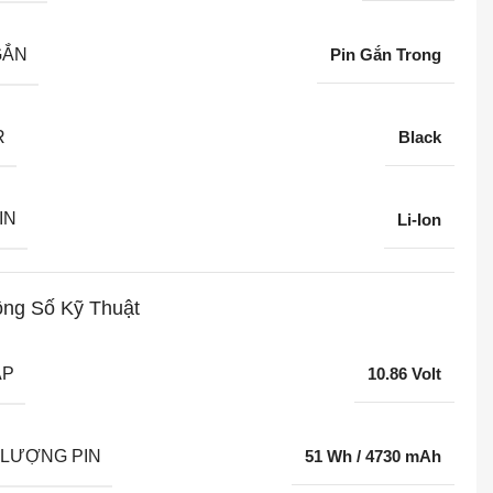
GẮN
Pin Gắn Trong
R
Black
IN
Li-Ion
ng Số Kỹ Thuật
ÁP
10.86 Volt
LƯỢNG PIN
51 Wh / 4730 mAh