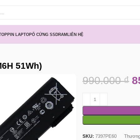
TOP
PIN LAPTOP
Ổ CỨNG SSD
RAM
LIÊN HỆ
M6H 51Wh)
990.000
₫
8
SKU:
7397PE60
Thương