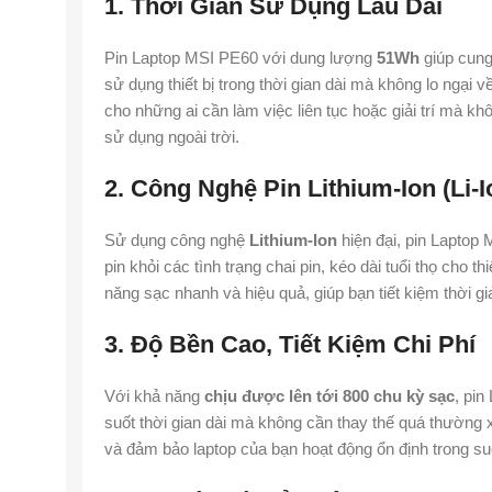
1. Thời Gian Sử Dụng Lâu Dài
Pin Laptop MSI PE60 với dung lượng
51Wh
giúp cung
sử dụng thiết bị trong thời gian dài mà không lo ngại về
cho những ai cần làm việc liên tục hoặc giải trí mà kh
sử dụng ngoài trời.
2. Công Nghệ Pin Lithium-Ion (Li-I
Sử dụng công nghệ
Lithium-Ion
hiện đại, pin Laptop
pin khỏi các tình trạng chai pin, kéo dài tuổi thọ cho 
năng sạc nhanh và hiệu quả, giúp bạn tiết kiệm thời gia
3. Độ Bền Cao, Tiết Kiệm Chi Phí
Với khả năng
chịu được lên tới 800 chu kỳ sạc
, pi
suốt thời gian dài mà không cần thay thế quá thường x
và đảm bảo laptop của bạn hoạt động ổn định trong su