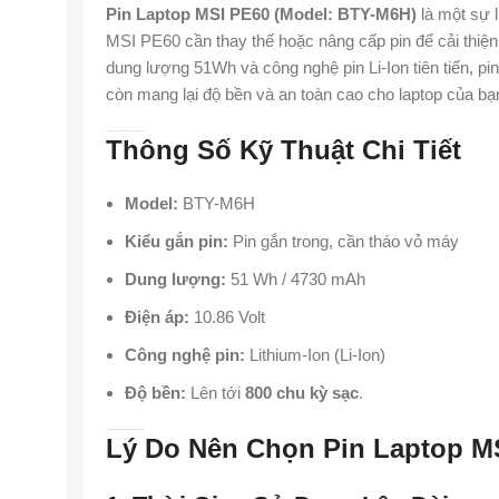
Pin Laptop MSI PE60 (Model: BTY-M6H)
là một sự 
MSI PE60 cần thay thế hoặc nâng cấp pin để cải thiện 
dung lượng 51Wh và công nghệ pin Li-Ion tiên tiến, p
còn mang lại độ bền và an toàn cao cho laptop của bạ
Thông Số Kỹ Thuật Chi Tiết
Model:
BTY-M6H
Kiểu gắn pin:
Pin gắn trong, cần tháo vỏ máy
Dung lượng:
51 Wh / 4730 mAh
Điện áp:
10.86 Volt
Công nghệ pin:
Lithium-Ion (Li-Ion)
Độ bền:
Lên tới
800 chu kỳ sạc
.
Lý Do Nên Chọn Pin Laptop M