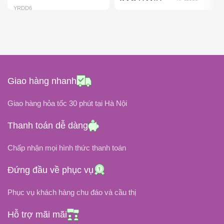
06 tháng
BẢO HÀNH
YRDD6
Pin Gắn Trong
KIỂU GẮN
Li-Ion
LOẠI PIN
Black
COLOR
06 tháng
BẢO HÀNH
Giao hàng nhanh
15.4 Volt
ĐIỆN ÁP
ĐIỆN ÁP
Giao hàng hỏa tốc 30 phút tại Hà Nội
11.4 Volt, 11.46 Volt
DUNG LƯỢNG PIN
Thanh toán dễ dàng
DUNG LƯỢNG PIN
90Wh / 5854 mAh
Chấp nhận mọi hình thức thanh toán
Đứng đầu về phục vụ
Lithium-Polymer
42Wh / ~3500 mAh ~3600 mAh
LOẠI PIN
Phục vụ khách hàng chu đáo và cầu thị
TÌNH TRẠNG
NHIỆT ĐỘ HOẠT ĐỘNG
Hỗ trợ mãi mãi