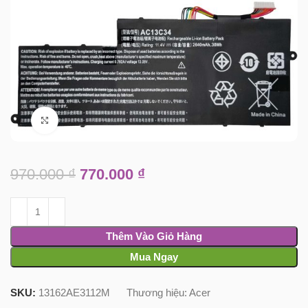
Click to enlarge
970.000
₫
770.000
₫
Thêm Vào Giỏ Hàng
Mua Ngay
SKU:
13162AE3112M
Thương hiệu:
Acer