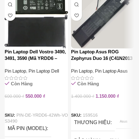
Pin Laptop Dell Vostro 3490,
Pin Laptop Asus ROG
3491, 3590 (Mã YRDD6 –
Zephyrus Duo 16 (C41N2013
42Wh)
90Wh)
Pin Laptop
,
Pin Laptop Dell
Pin Laptop
,
Pin Laptop Asus
Còn Hàng
Còn Hàng
550.000
₫
1.150.000
₫
600.000
₫
1.400.000
₫
SKU:
PIN-DE-YRDD6-42Wh-VO
SKU:
159516
S3490
Asus
THƯƠNG HIỆU
MÃ PIN (MODEL)