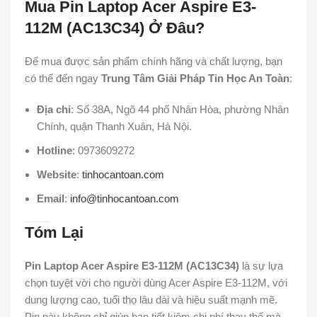
Mua Pin Laptop Acer Aspire E3-
112M (AC13C34) Ở Đâu?
Để mua được sản phẩm chính hãng và chất lượng, bạn
có thể đến ngay
Trung Tâm Giải Pháp Tin Học An Toàn
:
Địa chỉ
: Số 38A, Ngõ 44 phố Nhân Hòa, phường Nhân
Chính, quận Thanh Xuân, Hà Nội.
Hotline
: 0973609272
Website
:
tinhocantoan.com
Email
:
info@tinhocantoan.com
Tóm Lại
Pin Laptop Acer Aspire E3-112M (AC13C34)
là sự lựa
chọn tuyệt vời cho người dùng Acer Aspire E3-112M, với
dung lượng cao, tuổi thọ lâu dài và hiệu suất mạnh mẽ.
Pin này không chỉ giúp bạn tiết kiệm chi phí thay thế mà