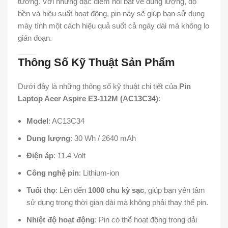
tưởng. Với những đặc điểm nổi bật về dung lượng, độ
bền và hiệu suất hoạt động, pin này sẽ giúp bạn sử dụng
máy tính một cách hiệu quả suốt cả ngày dài mà không lo
gián đoạn.
Thông Số Kỹ Thuật Sản Phẩm
Dưới đây là những thông số kỹ thuật chi tiết của
Pin
Laptop Acer Aspire E3-112M (AC13C34)
:
Model
: AC13C34
Dung lượng
: 30 Wh / 2640 mAh
Điện áp
: 11.4 Volt
Công nghệ pin
: Lithium-ion
Tuổi thọ
: Lên đến
1000 chu kỳ sạc
, giúp bạn yên tâm
sử dụng trong thời gian dài mà không phải thay thế pin.
Nhiệt độ hoạt động
: Pin có thể hoạt động trong dải