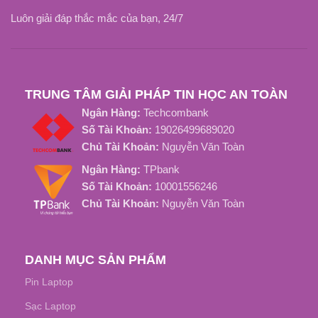
Mới 100%, Nguyên Hộp
-20 độ C đến 80 độ C
Luôn giải đáp thắc mắc của bạn, 24/7
Pin Gắn Trong
KIỂU GẮN
THỜI GIAN SẠC ĐẦY
Dưới 4 tiếng
TRUNG TÂM GIẢI PHÁP TIN HỌC AN TOÀN
Ngân Hàng:
Techcombank
TUỔI THỌ PIN
Số Tài Khoản:
19026499689020
Chủ Tài Khoản:
Nguyễn Văn Toàn
1500 Chu Kỳ Sạc
Ngân Hàng:
TPbank
Số Tài Khoản:
10001556246
Chủ Tài Khoản:
Nguyễn Văn Toàn
DANH MỤC SẢN PHẨM
Pin Laptop
Sạc Laptop