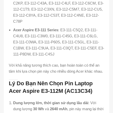
C2KP, E3-112-C43A, E3-112-C4LF, E3-112-C6CM, E3-
112-C1T9, E3-112-C3XN, E3-112-C5M7, E3-112-CU5,
E3-112-C8YA, E3-112-C53T, E3-112-C4NE, E3-112-
C78P
Acer Aspire E3-111 Series
: E3-111-C5Q2, E3-111-
C4U8, E3-111-C3W0, E3-111-C45G, E3-111-C6LG,
E3-111-C0WA, E3-111-P60S, E3-111-C5GL, E3-111-
C1BW, E3-111-C9UA, E3-111-C0QT, E3-111-C5EF, E3-
111-P8DW, E3-111-C4SJ
Với khả năng tương thích cao, bạn hoàn toàn có thể an
tâm khi lựa chọn pin này cho nhiều dòng Acer khác nhau.
Lý Do Bạn Nên Chọn Pin Laptop
Acer Aspire E3-112M (AC13C34)
Dung lượng lớn, thời gian sử dụng lâu dài
: Với
dung lượng
30 Wh
và
2640 mAh
, pin này mang lại thời