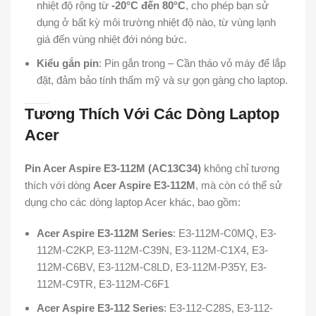
nhiệt độ rộng từ
-20°C đến 80°C
, cho phép bạn sử
dụng ở bất kỳ môi trường nhiệt độ nào, từ vùng lạnh
giá đến vùng nhiệt đới nóng bức.
Kiểu gắn pin
: Pin gắn trong – Cần tháo vỏ máy để lắp
đặt, đảm bảo tính thẩm mỹ và sự gọn gàng cho laptop.
Tương Thích Với Các Dòng Laptop
Acer
Pin Acer Aspire E3-112M (AC13C34)
không chỉ tương
thích với dòng
Acer Aspire E3-112M
, mà còn có thể sử
dụng cho các dòng laptop Acer khác, bao gồm:
Acer Aspire E3-112M Series
: E3-112M-C0MQ, E3-
112M-C2KP, E3-112M-C39N, E3-112M-C1X4, E3-
112M-C6BV, E3-112M-C8LD, E3-112M-P35Y, E3-
112M-C9TR, E3-112M-C6F1
Acer Aspire E3-112 Series
: E3-112-C28S, E3-112-