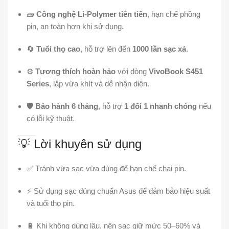
🧱
Công nghệ Li-Polymer tiên tiến
, hạn chế phồng
pin, an toàn hơn khi sử dụng.
🔄
Tuổi thọ cao
, hỗ trợ lên đến
1000 lần sạc xả
.
⚙️
Tương thích hoàn hảo
với dòng
VivoBook S451
Series
, lắp vừa khít và dễ nhận diện.
🛡️
Bảo hành 6 tháng
, hỗ trợ
1 đổi 1 nhanh chóng
nếu
có lỗi kỹ thuật.
💡 Lời khuyên sử dụng
✅ Tránh vừa sạc vừa dùng để hạn chế chai pin.
⚡ Sử dụng sạc đúng chuẩn Asus để đảm bảo hiệu suất
và tuổi thọ pin.
🔋 Khi không dùng lâu, nên sạc giữ mức 50–60% và