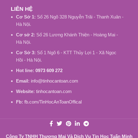
LIÊN HỆ
Cơ Sở 1:
Số 26 Ngõ 328 Nguyễn Trãi - Thanh Xuân -
Hà Nội.
Cơ sở 2:
Số 26 Lương Khánh Thiện - Hoàng Mai -
Hà Nội.
Cơ Sở 3:
Số 1 Ngõ 6 - KTT Thủy Lợi 1 - Xã Ngọc
Hồi - Hà Nội.
Hot line:
0973 609 272
Email:
info@tinhocantoan.com
Website:
tinhocantoan.com
Fb:
fb.com/TinHocAnToanOffical
Công Ty TNHH Thương Mại Và Dịch Vụ Tin Học Tuấn Minh