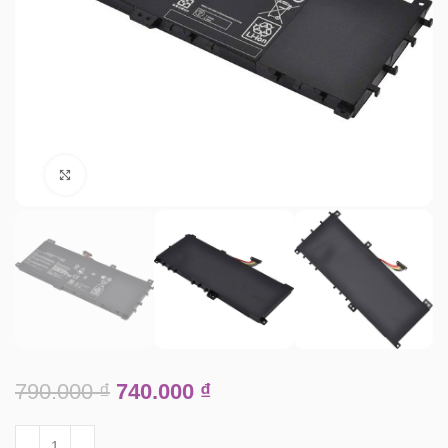
Click to enlarge
790.000
₫
740.000
₫