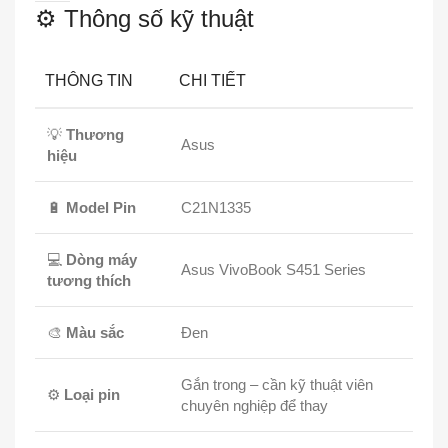
⚙️ Thông số kỹ thuật
THÔNG TIN
CHI TIẾT
💡
Thương
Asus
hiệu
🔋
Model Pin
C21N1335
💻
Dòng máy
Asus VivoBook S451 Series
tương thích
🎨
Màu sắc
Đen
Gắn trong – cần kỹ thuật viên
⚙️
Loại pin
chuyên nghiệp để thay