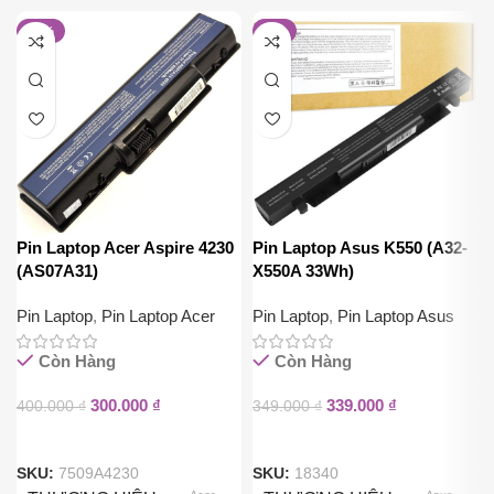
-25%
-3%
Pin Laptop Acer Aspire 4230
Pin Laptop Asus K550 (A32-
(AS07A31)
X550A 33Wh)
Pin Laptop
,
Pin Laptop Acer
Pin Laptop
,
Pin Laptop Asus
Còn Hàng
Còn Hàng
300.000
₫
339.000
₫
400.000
₫
349.000
₫
SKU:
7509A4230
SKU:
18340