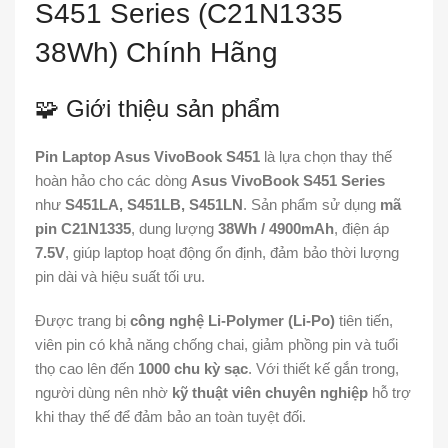
S451 Series (C21N1335
38Wh) Chính Hãng
🧩 Giới thiệu sản phẩm
Pin Laptop Asus VivoBook S451
là lựa chọn thay thế
hoàn hảo cho các dòng
Asus VivoBook S451 Series
như
S451LA, S451LB, S451LN
. Sản phẩm sử dụng
mã
pin C21N1335
, dung lượng
38Wh / 4900mAh
, điện áp
7.5V
, giúp laptop hoạt động ổn định, đảm bảo thời lượng
pin dài và hiệu suất tối ưu.
Được trang bị
công nghệ Li-Polymer (Li-Po)
tiên tiến,
viên pin có khả năng chống chai, giảm phồng pin và tuổi
thọ cao lên đến
1000 chu kỳ sạc
. Với thiết kế gắn trong,
người dùng nên nhờ
kỹ thuật viên chuyên nghiệp
hỗ trợ
khi thay thế để đảm bảo an toàn tuyệt đối.