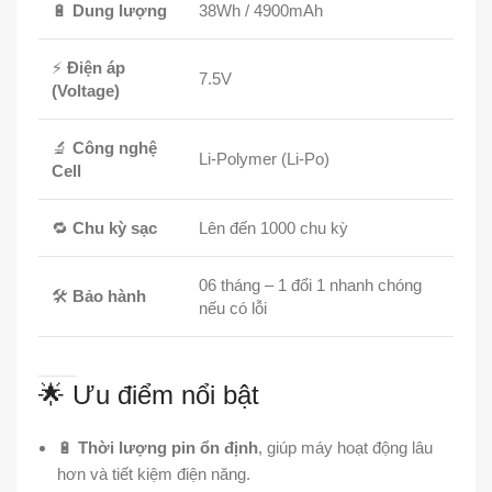
🔋
Dung lượng
38Wh / 4900mAh
⚡
Điện áp
7.5V
(Voltage)
🔬
Công nghệ
Li-Polymer (Li-Po)
Cell
🔁
Chu kỳ sạc
Lên đến 1000 chu kỳ
06 tháng – 1 đổi 1 nhanh chóng
🛠️
Bảo hành
nếu có lỗi
🌟 Ưu điểm nổi bật
🔋
Thời lượng pin ổn định
, giúp máy hoạt động lâu
hơn và tiết kiệm điện năng.