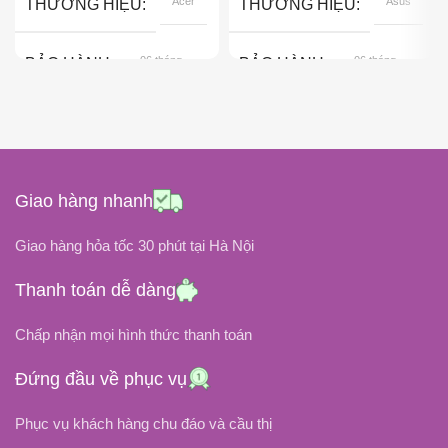
Acer
Asus
THƯƠNG HIỆU
THƯƠNG HIỆU
06 tháng
06 tháng
BẢO HÀNH
BẢO HÀNH
Pin Gắn Ngoài
Pin Gắn Ngoài
KIỂU GẮN
KIỂU GẮN
Black
Black
COLOR
COLOR
Giao hàng nhanh
11.1Volt
14.8 Volt
ĐIỆN ÁP
ĐIỆN ÁP
Giao hàng hỏa tốc 30 phút tại Hà Nội
Thanh toán dễ dàng
DUNG LƯỢNG PIN
DUNG LƯỢNG PIN
Chấp nhận mọi hình thức thanh toán
5200 mAh
33Wh / 2200mAh
Đứng đầu về phục vụ
Li-Ion
Li-Ion
LOẠI PIN
LOẠI PIN
Phục vụ khách hàng chu đáo và cầu thị