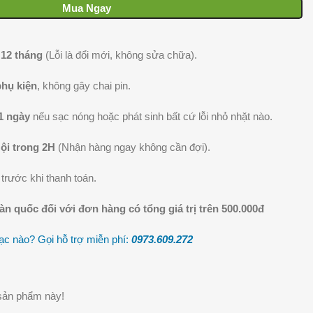
Mua Ngay
 12 tháng
(Lỗi là đổi mới, không sửa chữa).
phụ kiện
, không gây chai pin.
1 ngày
nếu sạc nóng hoặc phát sinh bất cứ lỗi nhỏ nhặt nào.
ội trong 2H
(Nhận hàng ngay không cần đợi).
trước khi thanh toán.
oàn quốc
đối với đơn hàng có tổng giá trị trên 500.000đ
c nào? Gọi hỗ trợ miễn phí:
0973.609.2
72
sản phẩm này!