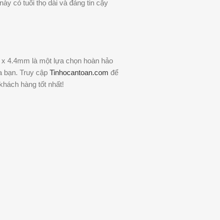
ày có tuổi thọ dài và đáng tin cậy
x 4.4mm là một lựa chọn hoàn hảo
a bạn. Truy cập
Tinhocantoan.com
để
hách hàng tốt nhất!