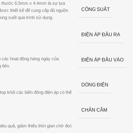
h thước 6.5mm x 4.4mm là sự lựa
CÔNG SUẤT
được thiết kế để cung cấp đủ nguồn
rong suốt quá trình sử dụng.
ĐIỆN ÁP ĐẦU RA
o các hoạt động hàng ngày của
ĐIỆN ÁP ĐẦU VÀO
 tiện.
DÒNG ĐIỆN
ptop khỏi các biến động điện áp có thể
CHÂN CẮM
u quả, giảm thiểu thời gian chờ đợi.