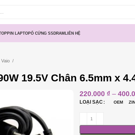
TOP
PIN LAPTOP
Ổ CỨNG SSD
RAM
LIÊN HỆ
 Vaio
 90W 19.5V Chân 6.5mm x 4
220.000
₫
–
400.
LOẠI SẠC
OEM
ZI