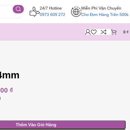
24/7 Hotline
Miễn Phí Vận Chuyển
0973 609 272
Cho Đơn Hàng Trên 500k
0
₫
.4mm
000
₫
N
Thêm Vào Giỏ Hàng