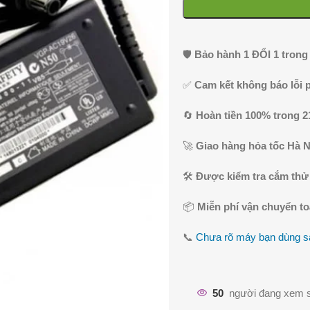
🛡️
Bảo hành 1 ĐỔI 1 trong
✅
Cam kết không báo lỗi 
🔄
Hoàn tiền 100% trong 2
🚀
Giao hàng hỏa tốc Hà N
🛠️
Được kiểm tra cắm thử
📦
Miễn phí vận chuyển t
📞
Chưa rõ máy bạn dùng sạ
50
người đang xem 