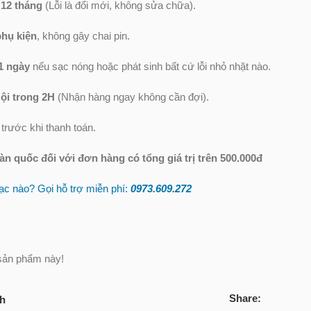
 12 tháng
(Lỗi là đổi mới, không sửa chữa).
phụ kiện
, không gây chai pin.
1 ngày
nếu sạc nóng hoặc phát sinh bất cứ lỗi nhỏ nhặt nào.
ội trong 2H
(Nhận hàng ngay không cần đợi).
trước khi thanh toán.
oàn quốc
đối với đơn hàng có tổng giá trị trên 500.000đ
c nào? Gọi hỗ trợ miễn phí:
0973.609.2
72
sản phẩm này!
Share:
ch