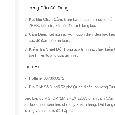
Hướng Dẫn Sử Dụng
Kết Nối Chân Cắm
: Đảm bảo chân cắm được cắm
7REX, kiểm tra kết nối để tránh lỏng lẻo.
Cắm Điện
: Kết nối sạc với nguồn điện, đèn báo hiệ
sạc để đảm bảo an toàn.
Kiểm Tra Nhiệt Độ
: Trong quá trình sạc, hãy kiểm
tránh hiện tượng quá tải nhiệt.
Liên Hệ
Hotline
: 0973609272
Địa Chỉ
: Số 3, ngõ 52 phố Quan Nhân, phường Tru
Sạc Laptop MSI GP72M 7REX 120W chân cắm 5.5mm 
sự lựa chọn hoàn hảo cho quý khách hàng. Đặt hàng
lượng và nhiều ưu đãi hấp dẫn!