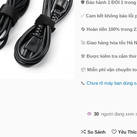
🛡️
Bảo hành 1 ĐỔI 1 trong
✅
Cam kết không báo lỗi 
🔄
Hoàn tiền 100% trong 2
🚀
Giao hàng hỏa tốc Hà N
🛠️
Được kiểm tra cắm thử
📦
Miễn phí vận chuyển t
📞
Chưa rõ máy bạn dùng sạ
30
người đang xem 
So Sánh
Yêu Thí