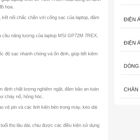
đồ họa.
, kết nối chắc chắn với cổng sạc của laptop, đảm
ĐIỆN 
êu cầu năng lượng của laptop MSI GP72M 7REX,
ĐIỆN 
c độ sạc nhanh chóng và ổn định, giúp tiết kiệm
DÒNG 
m định chất lượng nghiêm ngặt, đảm bảo an toàn
CHÂN
như cháy nổ, hỏng hóc.
ảo vệ pin và các linh kiện bên trong máy, kéo dài
 tuổi thọ lâu dài, chịu được các điều kiện sử dụng