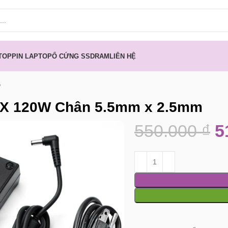
TOP
PIN LAPTOP
Ổ CỨNG SSD
RAM
LIÊN HỆ
EX 120W Chân 5.5mm x 2.5mm
550.000
₫
5