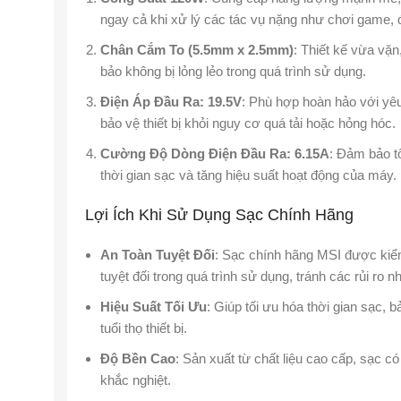
ngay cả khi xử lý các tác vụ nặng như chơi game, 
Chân Cắm To (5.5mm x 2.5mm)
: Thiết kế vừa vặn
bảo không bị lỏng lẻo trong quá trình sử dụng.
Điện Áp Đầu Ra: 19.5V
: Phù hợp hoàn hảo với y
bảo vệ thiết bị khỏi nguy cơ quá tải hoặc hỏng hóc.
Cường Độ Dòng Điện Đầu Ra: 6.15A
: Đảm bảo tố
thời gian sạc và tăng hiệu suất hoạt động của máy.
Lợi Ích Khi Sử Dụng Sạc Chính Hãng
An Toàn Tuyệt Đối
: Sạc chính hãng MSI được kiể
tuyệt đối trong quá trình sử dụng, tránh các rủi ro 
Hiệu Suất Tối Ưu
: Giúp tối ưu hóa thời gian sạc, b
tuổi thọ thiết bị.
Độ Bền Cao
: Sản xuất từ chất liệu cao cấp, sạc có
khắc nghiệt.