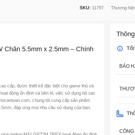
SKU:
11797
Thương hiệ
Thông
 Chân 5.5mm x 2.5mm – Chính
Tổ
BẢO 
o cấp, được thiết kế đặc biệt cho game thủ và
THƯƠ
ạt động ổn định và bền bỉ, việc sử dụng bộ sạc
Tinhocantoan.com, chúng tôi cung cấp sản phẩm
5mm, đáp ứng mọi nhu cầu sử dụng của bạn.
Thô
CÔNG
 giúp laptop MSI GP72M 7REX hoạt động ổn định