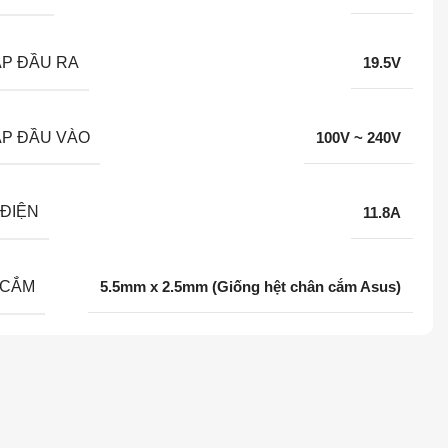
ÁP ĐẦU RA
19.5V
ÁP ĐẦU VÀO
100V ~ 240V
ĐIỆN
11.8A
 CẮM
5.5mm x 2.5mm (Giống hệt chân cắm Asus)