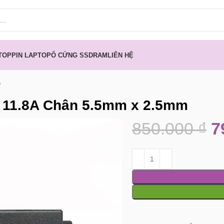
TOP
PIN LAPTOP
Ổ CỨNG SSD
RAM
LIÊN HỆ
 11.8A Chân 5.5mm x 2.5mm
850.000
₫
7