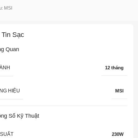
u:
MSI
 Tin Sạc
ng Quan
HÀNH
12 tháng
NG HIỆU
MSI
ng Số Kỹ Thuật
 SUẤT
230W