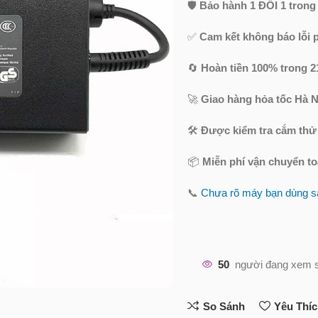
🛡️
Bảo hành 1 ĐỔI 1 trong
✅
Cam kết không báo lỗi 
🔄
Hoàn tiền 100% trong 2
🚀
Giao hàng hỏa tốc Hà N
🛠️
Được kiểm tra cắm thử
📦
Miễn phí vận chuyển t
📞
Chưa rõ máy bạn dùng sạ
50
người đang xem 
So Sánh
Yêu Thí