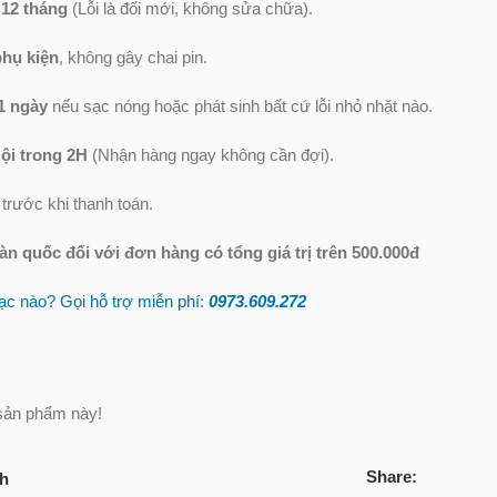
 12 tháng
(Lỗi là đổi mới, không sửa chữa).
phụ kiện
, không gây chai pin.
1 ngày
nếu sạc nóng hoặc phát sinh bất cứ lỗi nhỏ nhặt nào.
ội trong 2H
(Nhận hàng ngay không cần đợi).
trước khi thanh toán.
oàn quốc
đối với đơn hàng có tổng giá trị trên 500.000đ
c nào? Gọi hỗ trợ miễn phí:
0973.609.2
72
sản phẩm này!
Share:
ch