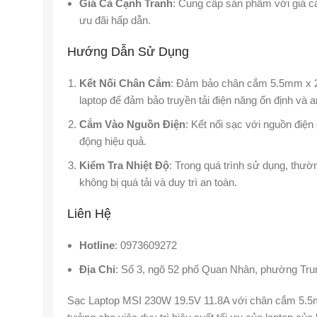
Giá Cả Cạnh Tranh
: Cung cấp sản phẩm với giá cả
ưu đãi hấp dẫn.
Hướng Dẫn Sử Dụng
Kết Nối Chân Cắm
: Đảm bảo chân cắm 5.5mm x 
laptop để đảm bảo truyền tải điện năng ổn định và a
Cắm Vào Nguồn Điện
: Kết nối sạc với nguồn điện
động hiệu quả.
Kiểm Tra Nhiệt Độ
: Trong quá trình sử dụng, thư
không bị quá tải và duy trì an toàn.
Liên Hệ
Hotline
: 0973609272
Địa Chỉ
: Số 3, ngõ 52 phố Quan Nhân, phường Tru
Sạc Laptop MSI 230W 19.5V 11.8A với chân cắm 5.5m