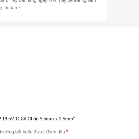
a bạn. Hãy đặt hàng ngay hôm nay để trải nghiệm
g tận tâm!
0W 19.5V 11.8A Chân 5.5mm x 2.5mm”
trường bắt buộc được đánh dấu
*