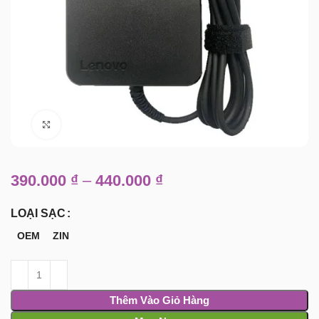
Click to enlarge
390.000
₫
–
440.000
₫
LOẠI SẠC
OEM
ZIN
Thêm Vào Giỏ Hàng