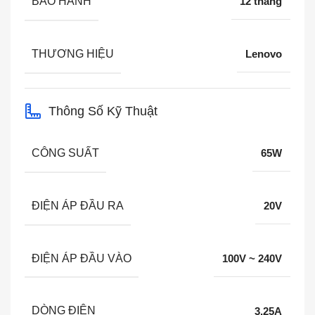
BẢO HÀNH
12 tháng
THƯƠNG HIỆU
Lenovo
Thông Số Kỹ Thuật
CÔNG SUẤT
65W
ĐIỆN ÁP ĐẦU RA
20V
ĐIỆN ÁP ĐẦU VÀO
100V ~ 240V
DÒNG ĐIỆN
3.25A