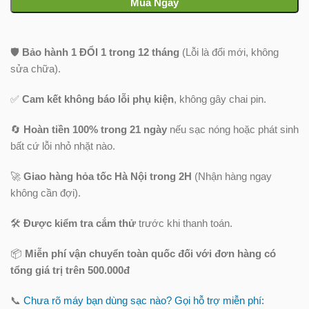
Mua Ngay
🛡️
Bảo hành 1 ĐỔI 1 trong 12 tháng
(Lỗi là đổi mới, không
sửa chữa).
✅
Cam kết không báo lỗi phụ kiện
, không gây chai pin.
🔄
Hoàn tiền 100% trong 21 ngày
nếu sạc nóng hoặc phát sinh
bất cứ lỗi nhỏ nhặt nào.
🚀
Giao hàng hỏa tốc Hà Nội trong 2H
(Nhận hàng ngay
không cần đợi).
🛠️
Được kiểm tra cắm thử
trước khi thanh toán.
📦
Miễn phí vận chuyển toàn quốc
đối với đơn hàng có
tổng giá trị trên 500.000đ
📞
Chưa rõ máy bạn dùng sạc nào? Gọi hỗ trợ miễn phí: