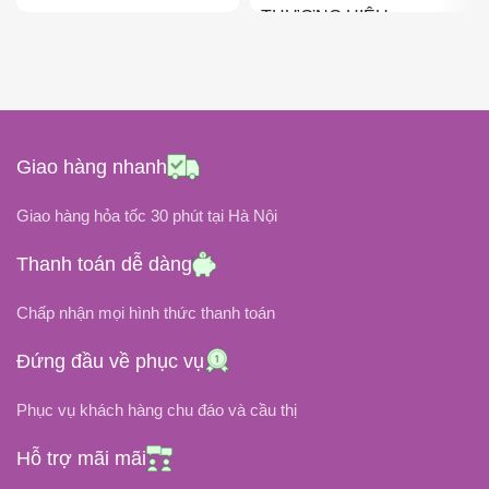
THƯƠNG HIỆU
180W
CÔNG SUẤT
Lenovo
ĐIỆN ÁP ĐẦU RA
135W
CÔNG SUẤT
Giao hàng nhanh
19.5V
20V
ĐIỆN ÁP ĐẦU RA
Giao hàng hỏa tốc 30 phút tại Hà Nội
ĐIỆN ÁP ĐẦU VÀO
ĐIỆN ÁP ĐẦU VÀO
Thanh toán dễ dàng
100V ~ 240V
Chấp nhận mọi hình thức thanh toán
100V ~ 240V
9.23A
DÒNG ĐIỆN
Đứng đầu về phục vụ
6.75A
DÒNG ĐIỆN
Phục vụ khách hàng chu đáo và cầu thị
CHÂN CẮM
Chân Vuông
CHÂN CẮM
Hỗ trợ mãi mãi
5.5mm x 2.5mm (Giống hệt chân
cắm Asus)