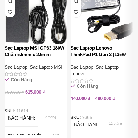
Sạc Laptop MSI GP63 180W
Sạc Laptop Lenovo
Chân 5.5mm x 2.5mm
ThinkPad P1 Gen 2 (135W
Chân Vuông)
Sạc Laptop
,
Sạc Laptop MSI
Sạc Laptop
,
Sạc Laptop
Lenovo
Còn Hàng
Còn Hàng
615.000
₫
650.000
₫
440.000
₫
–
480.000
₫
SKU:
11814
SKU:
9365
12 tháng
BẢO HÀNH
12 tháng
BẢO HÀNH
MSI
THƯƠNG HIỆU