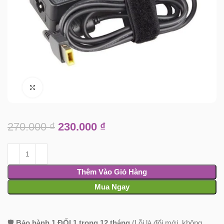
Click to enlarge
270.000
₫
230.000
₫
Thêm Vào Giỏ Hàng
Mua Ngay
🛡️
Bảo hành 1 ĐỔI 1 trong 12 tháng
(Lỗi là đổi mới, không