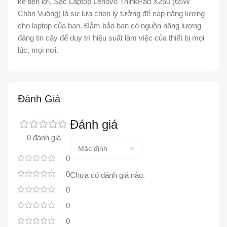
kế tiện lợi, Sạc Laptop Lenovo ThinkPad X260 (65W
Chân Vuông) là sự lựa chọn lý tưởng để nạp năng lượng
cho laptop của bạn. Đảm bảo bạn có nguồn năng lượng
đáng tin cậy để duy trì hiệu suất làm việc của thiết bị mọi
lúc, mọi nơi.
Đánh Giá
Đánh giá
0 đánh giá
0
0
Chưa có đánh giá nào.
0
0
0