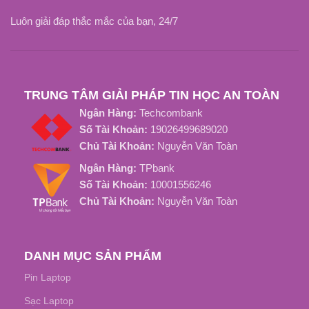
ZIN
LOẠI SẠC
Chân Kim (4.5mm x 3.0mm)
Luôn giải đáp thắc mắc của bạn, 24/7
Tốt Nhất
LOẠI SẠC
TRUNG TÂM GIẢI PHÁP TIN HỌC AN TOÀN
Ngân Hàng:
Techcombank
Số Tài Khoản:
19026499689020
Chủ Tài Khoản:
Nguyễn Văn Toàn
Ngân Hàng:
TPbank
Số Tài Khoản:
10001556246
Chủ Tài Khoản:
Nguyễn Văn Toàn
DANH MỤC SẢN PHẨM
Pin Laptop
Sạc Laptop