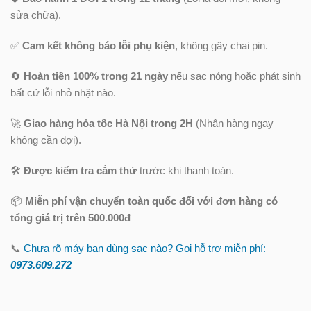
sửa chữa).
✅
Cam kết không báo lỗi phụ kiện
, không gây chai pin.
🔄
Hoàn tiền 100% trong 21 ngày
nếu sạc nóng hoặc phát sinh
bất cứ lỗi nhỏ nhặt nào.
🚀
Giao hàng hỏa tốc Hà Nội trong 2H
(Nhận hàng ngay
không cần đợi).
🛠️
Được kiểm tra cắm thử
trước khi thanh toán.
📦
Miễn phí vận chuyển toàn quốc
đối với đơn hàng có
tổng giá trị trên 500.000đ
📞
Chưa rõ máy bạn dùng sạc nào? Gọi hỗ trợ miễn phí:
0973.609.2
72