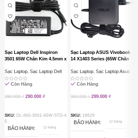
Sạc Laptop Dell Inspiron
Sạc Laptop ASUS Vivobook
3501 65W Chân Kim 4.5mm x
14 X1403 Series (65W Chân
3.0mm
Kim 4.5mm x 3.0mm)
Sạc Laptop
,
Sạc Laptop Dell
Sạc Laptop
,
Sạc Laptop Asus
Còn Hàng
Còn Hàng
290.000
₫
299.000
₫
390.000
₫
350.000
₫
SKU:
DL-INS-3501-65W-STD-4
SKU:
18829
5
12 tháng
BẢO HÀNH
12 tháng
BẢO HÀNH