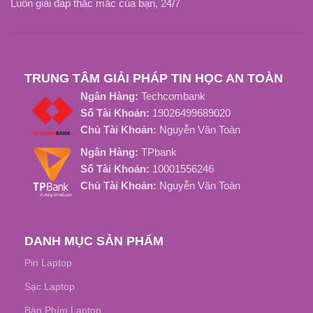
Luôn giải đáp thắc mắc của bạn, 24/7
ZIN
LOẠI SẠC
Tốt Nhất
LOẠI SẠC
TRUNG TÂM GIẢI PHÁP TIN HỌC AN TOÀN
Ngân Hàng:
Techcombank
Số Tài Khoản:
19026499689020
Chủ Tài Khoản:
Nguyễn Văn Toàn
Ngân Hàng:
TPbank
Số Tài Khoản:
10001556246
Chủ Tài Khoản:
Nguyễn Văn Toàn
DANH MỤC SẢN PHẨM
Pin Laptop
Sạc Laptop
Bàn Phím Laptop