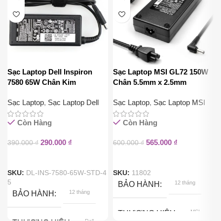
Sạc Laptop Dell Inspiron
Sạc Laptop MSI GL72 150W
7580 65W Chân Kim
Chân 5.5mm x 2.5mm
4.5mm*3.0mm
Sạc Laptop
,
Sạc Laptop Dell
Sạc Laptop
,
Sạc Laptop MSI
Còn Hàng
Còn Hàng
290.000
₫
565.000
₫
390.000
₫
600.000
₫
SKU:
DL-INS-7580-65W-STD-4
SKU:
11802
5
12 tháng
BẢO HÀNH
12 tháng
BẢO HÀNH
MSI
THƯƠNG HIỆU