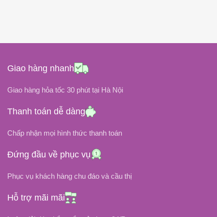
Dell
THƯƠNG HIỆU
150W
CÔNG SUẤT
65W
CÔNG SUẤT
ĐIỆN ÁP ĐẦU RA
ĐIỆN ÁP ĐẦU RA
Giao hàng nhanh
19.5V
19.5V
Giao hàng hỏa tốc 30 phút tại Hà Nội
ĐIỆN ÁP ĐẦU VÀO
ĐIỆN ÁP ĐẦU VÀO
Thanh toán dễ dàng
100V ~ 240V
Chấp nhận mọi hình thức thanh toán
100V ~ 240V
7.7A
DÒNG ĐIỆN
Đứng đầu về phục vụ
3.34A
DÒNG ĐIỆN
Phục vụ khách hàng chu đáo và cầu thị
CHÂN CẮM
CHÂN CẮM
Hỗ trợ mãi mãi
5.5mm x 2.5mm (Giống hệt chân
cắm Asus)
Chân Kim (4.5mm x 3.0mm)