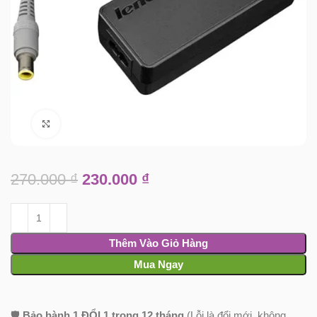
Click to enlarge
270.000
₫
230.000
₫
Thêm Vào Giỏ Hàng
Mua Ngay
🛡️
Bảo hành 1 ĐỔI 1 trong 12 tháng
(Lỗi là đổi mới, không