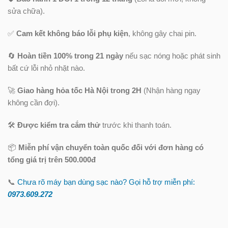
sửa chữa).
✅
Cam kết không báo lỗi phụ kiện
, không gây chai pin.
🔄
Hoàn tiền 100% trong 21 ngày
nếu sạc nóng hoặc phát sinh
bất cứ lỗi nhỏ nhặt nào.
🚀
Giao hàng hỏa tốc Hà Nội trong 2H
(Nhận hàng ngay
không cần đợi).
🛠️
Được kiểm tra cắm thử
trước khi thanh toán.
📦
Miễn phí vận chuyển toàn quốc
đối với đơn hàng có
tổng giá trị trên 500.000đ
📞
Chưa rõ máy bạn dùng sạc nào? Gọi hỗ trợ miễn phí:
0973.609.2
72