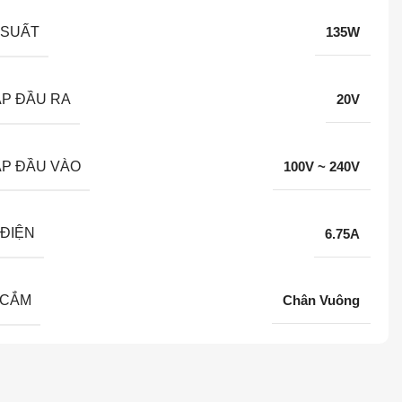
 SUẤT
135W
ÁP ĐẦU RA
20V
ÁP ĐẦU VÀO
100V ~ 240V
ĐIỆN
6.75A
 CẮM
Chân Vuông