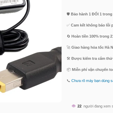
🛡️
Bảo hành 1 ĐỔI 1 trong
✅
Cam kết không báo lỗi 
🔄
Hoàn tiền 100% trong 2
🚀
Giao hàng hỏa tốc Hà N
🛠️
Được kiểm tra cắm thử
📦
Miễn phí vận chuyển t
📞
Chưa rõ máy bạn dùng sạ
22
người đang xem 