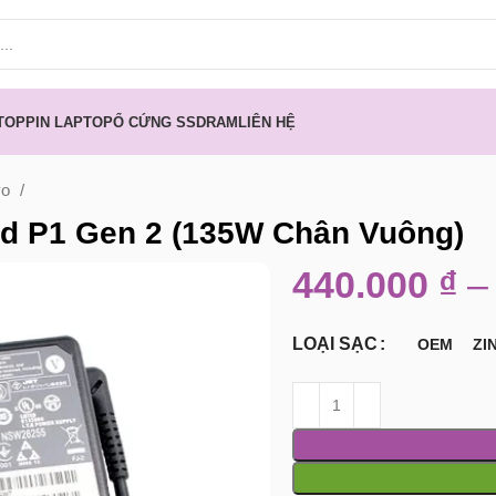
TOP
PIN LAPTOP
Ổ CỨNG SSD
RAM
LIÊN HỆ
vo
d P1 Gen 2 (135W Chân Vuông)
440.000
₫
–
LOẠI SẠC
OEM
ZI