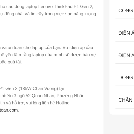
 cho các dòng laptop Lenovo ThinkPad P1 Gen 2,
CÔNG
sự đồng nhất và tin cậy trong việc sạc năng lượng
ĐIỆN 
 và an toàn cho laptop của bạn. Với điện áp đầu
thể yên tâm rằng laptop của mình sẽ được bảo vệ
ĐIỆN 
oặc quá tải.
DÒNG 
P1 Gen 2 (135W Chân Vuông) tại
a chỉ: Số 3 ngõ 52 Quan Nhân, Phường Nhân
CHÂN
 và hỗ trợ, vui lòng liên hệ Hotline:
ntoan.com
.