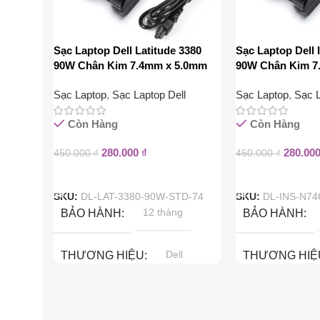
Sạc Laptop Dell Latitude 3380
Sạc Laptop Dell 
90W Chân Kim 7.4mm x 5.0mm
90W Chân Kim 7
Sạc Laptop
,
Sạc Laptop Dell
Sạc Laptop
,
Sạc L
Còn Hàng
Còn Hàng
280.000
₫
280.00
450.000
₫
450.000
₫
Thêm Vào Giỏ Hàng
Thêm Vào Giỏ H
SKU:
DL-LAT-3380-90W-STD-74
SKU:
DL-INS-N74
12 tháng
BẢO HÀNH
BẢO HÀNH
Dell
THƯƠNG HIỆU
THƯƠNG HIỆ
90W
CÔNG SUẤT
CÔNG SUẤT