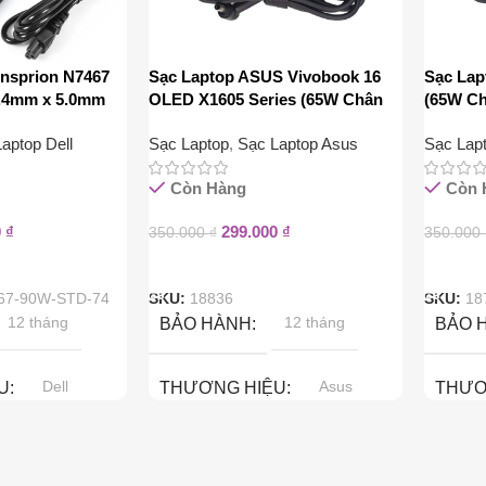
Insprion N7467
Sạc Laptop ASUS Vivobook 16
Sạc Lap
.4mm x 5.0mm
OLED X1605 Series (65W Chân
(65W Ch
Kim 4.5mm x 3.0mm)
aptop Dell
Sạc Laptop
,
Sạc Laptop Asus
Sạc Lap
Còn Hàng
Còn 
0
₫
299.000
₫
350.000
₫
350.000
àng
Thêm Vào Giỏ Hàng
Thêm V
67-90W-STD-74
SKU:
18836
SKU:
18
12 tháng
12 tháng
BẢO HÀNH
BẢO 
Dell
Asus
U
THƯƠNG HIỆU
THƯƠ
90W
65W
CÔNG SUẤT
CÔNG