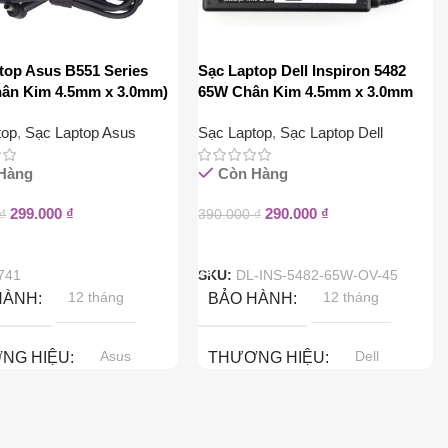
top Asus B551 Series
Sạc Laptop Dell Inspiron 5482
ân Kim 4.5mm x 3.0mm)
65W Chân Kim 4.5mm x 3.0mm
top
,
Sạc Laptop Asus
Sạc Laptop
,
Sạc Laptop Dell
Hàng
Còn Hàng
299.000
₫
290.000
₫
₫
390.000
₫
ào Giỏ Hàng
Thêm Vào Giỏ Hàng
741
SKU:
DL-INS-5482-65W-OV-45
12 tháng
12 tháng
HÀNH
BẢO HÀNH
Asus
Dell
NG HIỆU
THƯƠNG HIỆU
65W
65W
 SUẤT
CÔNG SUẤT