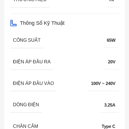
Thông Số Kỹ Thuật
CÔNG SUẤT
65W
ĐIỆN ÁP ĐẦU RA
20V
ĐIỆN ÁP ĐẦU VÀO
100V ~ 240V
DÒNG ĐIỆN
3.25A
CHÂN CẮM
Type C