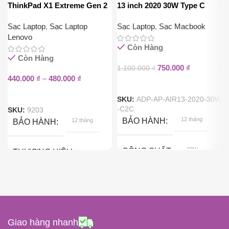
ThinkPad X1 Extreme Gen 2
13 inch 2020 30W Type C
(135W Chân Vuông)
(Kèm Cáp USB-C 2 Mét)
Sạc Laptop
,
Sạc Laptop
Sạc Laptop
,
Sạc Macbook
Lenovo
Còn Hàng
Còn Hàng
750.000
₫
1.100.000
₫
440.000
₫
–
480.000
₫
SKU:
ADP-AP-AIR13-2020-30W
-C2C
SKU:
9203
12 tháng
BẢO HÀNH
12 tháng
BẢO HÀNH
30W
CÔNG SUẤT
THƯƠNG HIỆU
Lenovo
ĐIỆN ÁP ĐẦU RA
135W
CÔNG SUẤT
15V, 20V (MAX), 5V, 9V
Giao hàng nhanh