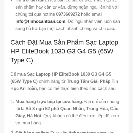
sản phẩm hay cần tư vấn, đừng ngần ngại liên hệ với
chúng tôi qua hotline
0973609272
hoặc email
info@tinhocantoan.com
. Đội ngũ nhân viên luôn sẵn
sàng hỗ trợ bạn một cách nhanh chóng và chu đáo.
Cách Đặt Mua Sản Phẩm Sạc Laptop
HP EliteBook 1030 G3 G4 G5 (65W
Type C)
Để mua
Sạc Laptop HP EliteBook 1030 G3 G4 G5
(65W Type C)
chính hãng từ
Trung Tâm Giải Pháp Tin
Học An Toàn
, bạn có thể thực hiện theo các cách sau:
Mua hàng trực tiếp tại cửa hàng
: Địa chỉ của chúng
tôi là
Số 3 ngõ 52 phố Quan Nhân, Trung Hòa, Cầu
Giấy, Hà Nội
. Quý khách có thể đến trực tiếp để xem
và mua hàng.
Đặt hàng online
: Truy cập
tinhocantoan.com
, tìm