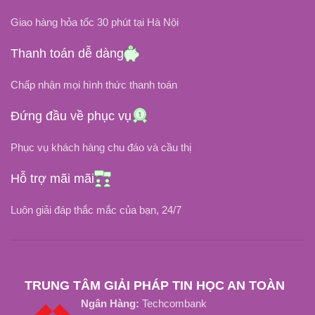
ĐIỆN ÁP ĐẦU VÀO
20V
ĐIỆN ÁP ĐẦU RA
Giao hàng hỏa tốc 30 phút tại Hà Nội
100V ~ 240V
ĐIỆN ÁP ĐẦU VÀO
Thanh toán dễ dàng
DÒNG ĐIỆN
Chấp nhận mọi hình thức thanh toán
100V ~ 240V
Đứng đầu về phục vụ
1.5A, 2A, 3A
6.75A
DÒNG ĐIỆN
Phục vụ khách hàng chu đáo và cầu thị
Type C
CHÂN CẮM
Chân Vuông
CHÂN CẮM
Hỗ trợ mãi mãi
OEM, ZIN
LOẠI SẠC
Luôn giải đáp thắc mắc của bạn, 24/7
TRUNG TÂM GIẢI PHÁP TIN HỌC AN TOÀN
Ngân Hàng:
Techcombank