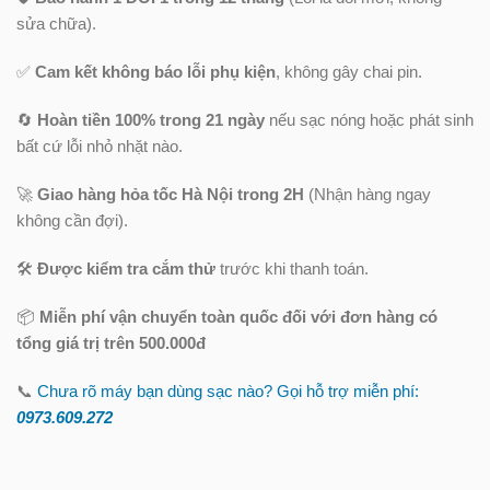
sửa chữa).
✅
Cam kết không báo lỗi phụ kiện
, không gây chai pin.
🔄
Hoàn tiền 100% trong 21 ngày
nếu sạc nóng hoặc phát sinh
bất cứ lỗi nhỏ nhặt nào.
🚀
Giao hàng hỏa tốc Hà Nội trong 2H
(Nhận hàng ngay
không cần đợi).
🛠️
Được kiểm tra cắm thử
trước khi thanh toán.
📦
Miễn phí vận chuyển toàn quốc
đối với đơn hàng có
tổng giá trị trên 500.000đ
📞
Chưa rõ máy bạn dùng sạc nào? Gọi hỗ trợ miễn phí:
0973.609.2
72