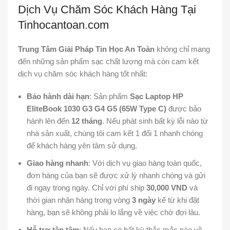
Dịch Vụ Chăm Sóc Khách Hàng Tại
Tinhocantoan.com
Trung Tâm Giải Pháp Tin Học An Toàn
không chỉ mang
đến những sản phẩm sạc chất lượng mà còn cam kết
dịch vụ chăm sóc khách hàng tốt nhất:
Bảo hành dài hạn
: Sản phẩm
Sạc Laptop HP
EliteBook 1030 G3 G4 G5 (65W Type C)
được bảo
hành lên đến
12 tháng
. Nếu phát sinh bất kỳ lỗi nào từ
nhà sản xuất, chúng tôi cam kết 1 đổi 1 nhanh chóng
để khách hàng yên tâm sử dụng.
Giao hàng nhanh
: Với dịch vụ giao hàng toàn quốc,
đơn hàng của bạn sẽ được xử lý nhanh chóng và gửi
đi ngay trong ngày. Chỉ với phí ship
30,000 VND
và
thời gian nhận hàng trong vòng
3 ngày
kể từ khi đặt
hàng, bạn sẽ không phải lo lắng về việc chờ đợi lâu.
Hỗ trợ tận tâm
: Nếu bạn có bất kỳ thắc mắc nào về