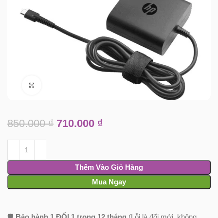
Click to enlarge
850.000
₫
710.000
₫
Thêm Vào Giỏ Hàng
Mua Ngay
🛡️
Bảo hành 1 ĐỔI 1 trong 12 tháng
(Lỗi là đổi mới, không