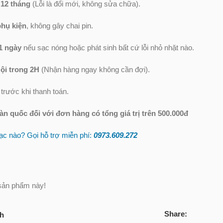
 12 tháng
(Lỗi là đổi mới, không sửa chữa).
phụ kiện
, không gây chai pin.
1 ngày
nếu sạc nóng hoặc phát sinh bất cứ lỗi nhỏ nhặt nào.
ội trong 2H
(Nhận hàng ngay không cần đợi).
trước khi thanh toán.
oàn quốc
đối với đơn hàng có tổng giá trị trên 500.000đ
c nào? Gọi hỗ trợ miễn phí:
0973.609.2
72
sản phẩm này!
Share:
ch