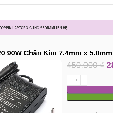
TOP
PIN LAPTOP
Ổ CỨNG SSD
RAM
LIÊN HỆ
420 90W Chân Kim 7.4mm x 5.0mm
450.000
₫
2