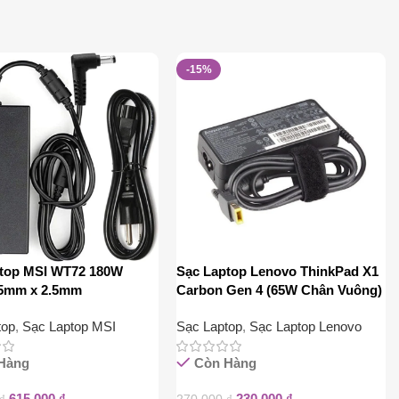
-15%
ptop MSI WT72 180W
Sạc Laptop Lenovo ThinkPad X1
.5mm x 2.5mm
Carbon Gen 4 (65W Chân Vuông)
top
,
Sạc Laptop MSI
Sạc Laptop
,
Sạc Laptop Lenovo
Hàng
Còn Hàng
615.000
₫
230.000
₫