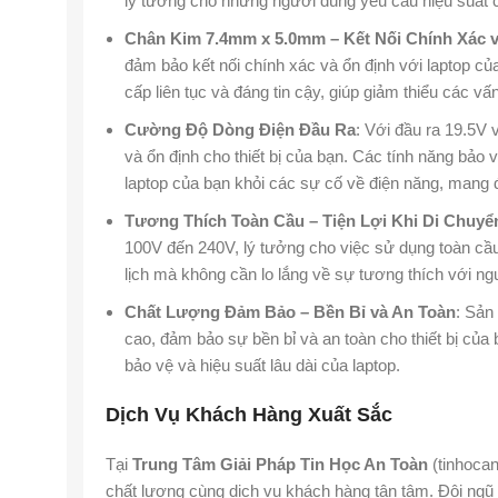
lý tưởng cho những người dùng yêu cầu hiệu suất ca
Chân Kim 7.4mm x 5.0mm – Kết Nối Chính Xác 
đảm bảo kết nối chính xác và ổn định với laptop c
cấp liên tục và đáng tin cậy, giúp giảm thiểu các v
Cường Độ Dòng Điện Đầu Ra
: Với đầu ra 19.5V
và ổn định cho thiết bị của bạn. Các tính năng bảo 
laptop của bạn khỏi các sự cố về điện năng, mang đ
Tương Thích Toàn Cầu – Tiện Lợi Khi Di Chuyể
100V đến 240V, lý tưởng cho việc sử dụng toàn cầu
lịch mà không cần lo lắng về sự tương thích với ng
Chất Lượng Đảm Bảo – Bền Bỉ và An Toàn
: Sản
cao, đảm bảo sự bền bỉ và an toàn cho thiết bị của
bảo vệ và hiệu suất lâu dài của laptop.
Dịch Vụ Khách Hàng Xuất Sắc
Tại
Trung Tâm Giải Pháp Tin Học An Toàn
(tinhoca
chất lượng cùng dịch vụ khách hàng tận tâm. Đội ngũ 