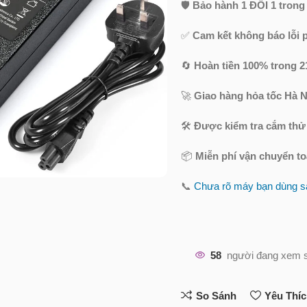
🛡️
Bảo hành 1 ĐỔI 1 trong
✅
Cam kết không báo lỗi 
🔄
Hoàn tiền 100% trong 2
🚀
Giao hàng hỏa tốc Hà N
🛠️
Được kiểm tra cắm thử
📦
Miễn phí vận chuyển t
📞
Chưa rõ máy bạn dùng sạ
58
người đang xem 
So Sánh
Yêu Thí