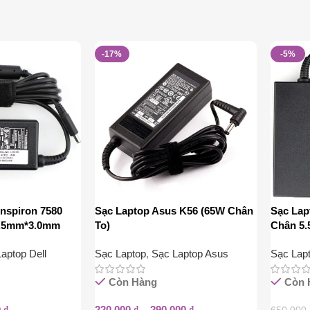
-17%
-5%
Inspiron 7580
Sạc Laptop Asus K56 (65W Chân
Sạc La
4.5mm*3.0mm
To)
Chân 5
aptop Dell
Sạc Laptop
,
Sạc Laptop Asus
Sạc Lap
Còn Hàng
Còn 
0
₫
220.000
₫
–
290.000
₫