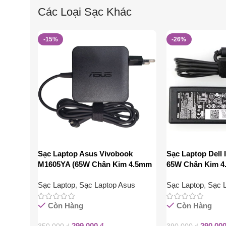
Các Loại Sạc Khác
-15%
-26%
Sạc Laptop Asus Vivobook
Sạc Laptop Dell 
M1605YA (65W Chân Kim 4.5mm
65W Chân Kim 
x 3.0mm)
Sạc Laptop
,
Sạc Laptop Asus
Sạc Laptop
,
Sạc L
Còn Hàng
Còn Hàng
299.000
₫
290.00