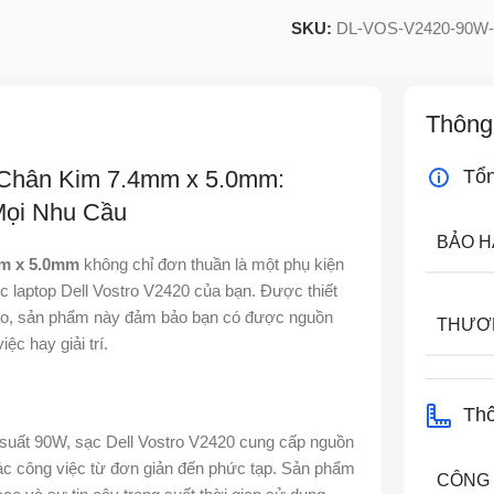
SKU:
DL-VOS-V2420-90W
Thông
 Chân Kim 7.4mm x 5.0mm:
Tổ
ọi Nhu Cầu
BẢO 
mm x 5.0mm
không chỉ đơn thuần là một phụ kiện
c laptop Dell Vostro V2420 của bạn. Được thiết
 cao, sản phẩm này đảm bảo bạn có được nguồn
THƯƠ
ệc hay giải trí.
Thô
 suất 90W, sạc Dell Vostro V2420 cung cấp nguồn
ác công việc từ đơn giản đến phức tạp. Sản phẩm
CÔNG