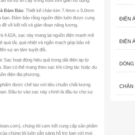
o và sự tin cậy trong suốt thời gian sử dụng.
và Đảm Bảo
: Thiết kế chân kim 7.4mm x 5.0mm
ủa bạn. Đảm bảo rằng nguồn điện luôn được cung
ĐIỆN 
ấn đề về kết nối và gián đoạn năng lượng.
 và 4.62A, sạc này mang lại nguồn điện mạnh mẽ
ĐIỆN 
vệ quá tải, quá nhiệt và ngắn mạch giúp bảo vệ
ến sự an tâm tuyệt đối.
n
: Sạc hoạt động hiệu quả trong dải điện áp từ
DÒNG 
. Bạn có thể mang theo sạc khi công tác hoặc du
uồn điện địa phương.
 phẩm được chế tạo với tiêu chuẩn chất lượng
CHÂN
 bạn. Đầu tư vào sạc này chính là đầu tư cho sự
ntoan.com), chúng tôi cam kết cung cấp sản phẩm
của chúng tôi luôn sẵn sàng hỗ trợ bạn với mọi