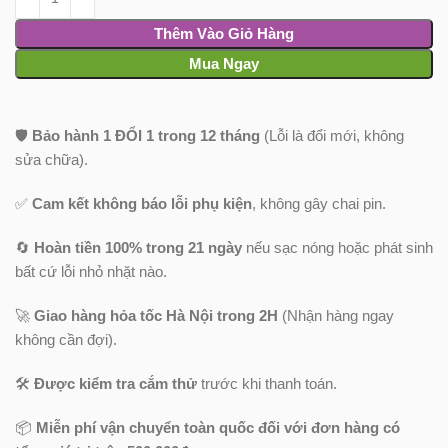
Thêm Vào Giỏ Hàng
Mua Ngay
🛡️
Bảo hành 1 ĐỔI 1 trong 12 tháng
(Lỗi là đổi mới, không
sửa chữa).
✅
Cam kết không báo lỗi phụ kiện
, không gây chai pin.
🔄
Hoàn tiền 100% trong 21 ngày
nếu sạc nóng hoặc phát sinh
bất cứ lỗi nhỏ nhặt nào.
🚀
Giao hàng hỏa tốc Hà Nội trong 2H
(Nhận hàng ngay
không cần đợi).
🛠️
Được kiểm tra cắm thử
trước khi thanh toán.
📦
Miễn phí vận chuyển toàn quốc
đối với đơn hàng có