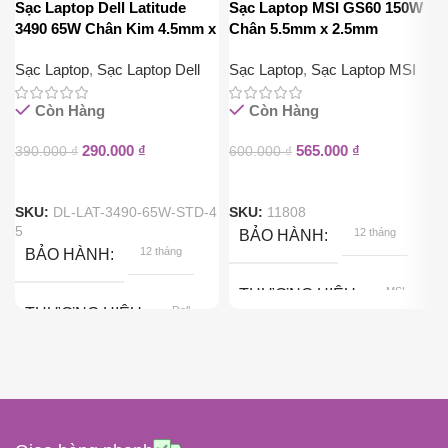
Sạc Laptop Dell Latitude
Sạc Laptop MSI GS60 150W
3490 65W Chân Kim 4.5mm x
Chân 5.5mm x 2.5mm
3.0mm
Sạc Laptop
,
Sạc Laptop Dell
Sạc Laptop
,
Sạc Laptop MSI
Còn Hàng
Còn Hàng
290.000
₫
565.000
₫
390.000
₫
600.000
₫
SKU:
DL-LAT-3490-65W-STD-4
SKU:
11808
5
12 tháng
BẢO HÀNH
12 tháng
BẢO HÀNH
MSI
THƯƠNG HIỆU
Dell
THƯƠNG HIỆU
150W
CÔNG SUẤT
65W
CÔNG SUẤT
ĐIỆN ÁP ĐẦU RA
ĐIỆN ÁP ĐẦU RA