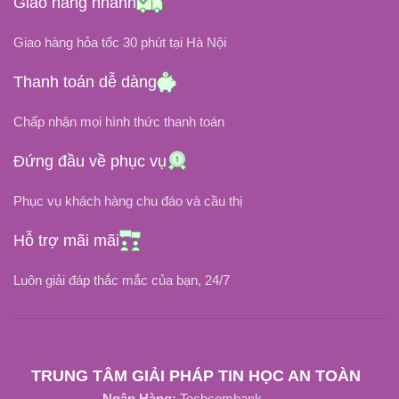
Giao hàng nhanh
19.5V
19.5V
Giao hàng hỏa tốc 30 phút tại Hà Nội
ĐIỆN ÁP ĐẦU VÀO
ĐIỆN ÁP ĐẦU VÀO
Thanh toán dễ dàng
100V ~ 240V
Chấp nhận mọi hình thức thanh toán
100V ~ 240V
7.7A
DÒNG ĐIỆN
Đứng đầu về phục vụ
3.34A
DÒNG ĐIỆN
Phục vụ khách hàng chu đáo và cầu thị
CHÂN CẮM
CHÂN CẮM
Hỗ trợ mãi mãi
5.5mm x 2.5mm (Giống hệt chân
cắm Asus)
Chân Kim (4.5mm x 3.0mm)
Luôn giải đáp thắc mắc của bạn, 24/7
ZIN
LOẠI SẠC
Tốt Nhất
LOẠI SẠC
TRUNG TÂM GIẢI PHÁP TIN HỌC AN TOÀN
Ngân Hàng:
Techcombank