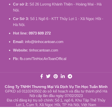
Cơ sở 2:
Số 26 Lương Khánh Thiện - Hoàng Mai - Hà
Nội.
Cơ Sở 3:
Số 1 Ngõ 6 - KTT Thủy Lợi 1 - Xã Ngọc Hồi -
Hà Nội.
Hot line:
0973 609 272
Email:
info@tinhocantoan.com
Website:
tinhocantoan.com
Fb:
fb.com/TinHocAnToanOffical
Công Ty TNHH Thương Mại Và Dịch Vụ Tin Học Tuấn Minh
GPKD số 0110243502 do sở kế hoạch và đầu tư thành phố Hà
Nội cấp lần đầu ngày 07/02/2023
Địa chỉ đăng ký trụ sở chính: Số 1, ngõ 6, Khu Tập Thể Thủy
Lợi 1, Cụm 9, Xã Ngọc Hồi, TP Hà Nội, Việt Nam
Sạc Laptop