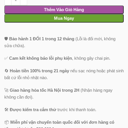
Thêm Vào Giỏ Hàng
Mua Ngay
🛡️
Bảo hành 1 ĐỔI 1 trong 12 tháng
(Lỗi là đổi mới, không
sửa chữa).
✅
Cam kết không báo lỗi phụ kiện
, không gây chai pin.
🔄
Hoàn tiền 100% trong 21 ngày
nếu sạc nóng hoặc phát sinh
bất cứ lỗi nhỏ nhặt nào.
🚀
Giao hàng hỏa tốc Hà Nội trong 2H
(Nhận hàng ngay
không cần đợi).
🛠️
Được kiểm tra cắm thử
trước khi thanh toán.
📦
Miễn phí vận chuyển toàn quốc
đối với đơn hàng có