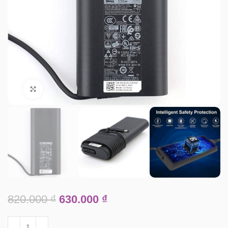
Click to enlarge
820.000
₫
630.000
₫