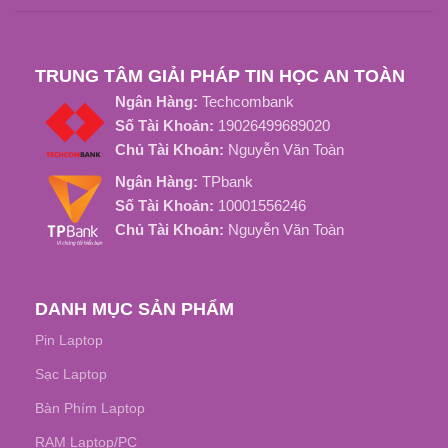
Type C (Power Delivery)
Tốt Nhất
LOẠI SẠC
TRUNG TÂM GIẢI PHÁP TIN HỌC AN TOÀN
Ngân Hàng:
Techcombank
Số Tài Khoản:
19026499689020
Chủ Tài Khoản:
Nguyễn Văn Toàn
Ngân Hàng:
TPbank
Số Tài Khoản:
10001556246
Chủ Tài Khoản:
Nguyễn Văn Toàn
DANH MỤC SẢN PHẨM
Pin Laptop
Sạc Laptop
Bàn Phím Laptop
RAM Laptop/PC