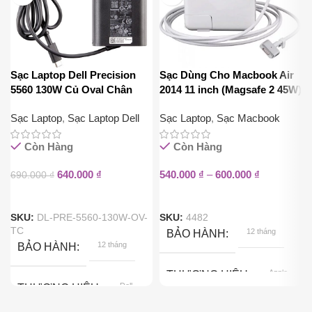
Sạc Laptop Dell Precision
Sạc Dùng Cho Macbook Air
5560 130W Củ Oval Chân
2014 11 inch (Magsafe 2 45W)
Type C
Sạc Laptop
,
Sạc Laptop Dell
Sạc Laptop
,
Sạc Macbook
Còn Hàng
Còn Hàng
640.000
₫
540.000
₫
–
600.000
₫
690.000
₫
SKU:
DL-PRE-5560-130W-OV-
SKU:
4482
TC
12 tháng
BẢO HÀNH
12 tháng
BẢO HÀNH
Apple
THƯƠNG HIỆU
Dell
THƯƠNG HIỆU