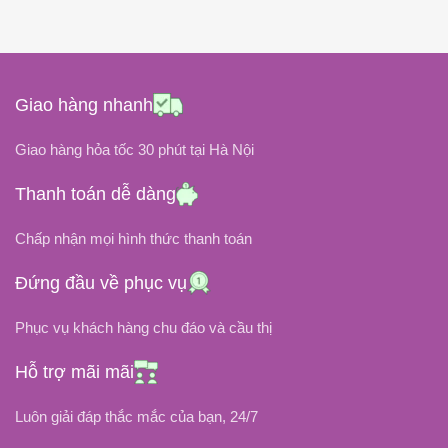
45W
CÔNG SUẤT
CÔNG SUẤT
ĐIỆN ÁP ĐẦU RA
(Dải Công Suất Từ 5W – 130W),
130W
Giao hàng nhanh
14.5V
ĐIỆN ÁP ĐẦU RA
Giao hàng hỏa tốc 30 phút tại Hà Nội
ĐIỆN ÁP ĐẦU VÀO
Thanh toán dễ dàng
20V, 5V
100V ~ 240V
Chấp nhận mọi hình thức thanh toán
ĐIỆN ÁP ĐẦU VÀO
~3.1A
DÒNG ĐIỆN
Đứng đầu về phục vụ
100V ~ 240V
Phục vụ khách hàng chu đáo và cầu thị
CHÂN CẮM
1A, 6.5A
DÒNG ĐIỆN
Hỗ trợ mãi mãi
Chân Cắm Hút Magsafe 2
CHÂN CẮM
Luôn giải đáp thắc mắc của bạn, 24/7
OEM, ZIN
LOẠI SẠC