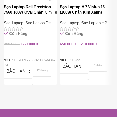
Sạc Laptop Dell Precision
Sạc Laptop HP Victus 16
7560 180W Oval Chân Kim To
(200W Chân Kim Xanh)
7.4mm x 5.0mm
Sạc Laptop
,
Sạc Laptop Dell
Sạc Laptop
,
Sạc Laptop HP
Còn Hàng
Còn Hàng
660.000
₫
650.000
₫
–
710.000
₫
890.000
₫
SKU:
DL-PRE-7560-180W-OV-
SKU:
11322
74
12 tháng
BẢO HÀNH
12 tháng
BẢO HÀNH
HP
THƯƠNG HIỆU
Dell
THƯƠNG HIỆU
200W
CÔNG SUẤT
180W
CÔNG SUẤT
ĐIỆN ÁP ĐẦU RA