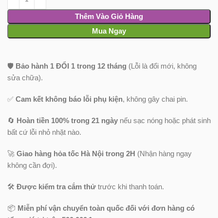
Thêm Vào Giỏ Hàng
Mua Ngay
🛡️
Bảo hành 1 ĐỔI 1 trong 12 tháng
(Lỗi là đổi mới, không
sửa chữa).
✅
Cam kết không báo lỗi phụ kiện
, không gây chai pin.
🔄
Hoàn tiền 100% trong 21 ngày
nếu sạc nóng hoặc phát sinh
bất cứ lỗi nhỏ nhặt nào.
🚀
Giao hàng hỏa tốc Hà Nội trong 2H
(Nhận hàng ngay
không cần đợi).
🛠️
Được kiểm tra cắm thử
trước khi thanh toán.
📦
Miễn phí vận chuyển toàn quốc
đối với đơn hàng có