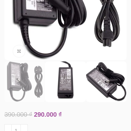
Click to enlarge
390.000
₫
290.000
₫