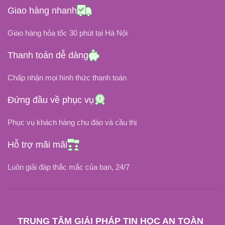
ĐIỆN ÁP ĐẦU RA
Giao hàng nhanh
19.5V
19.5V
Giao hàng hỏa tốc 30 phút tại Hà Nội
ĐIỆN ÁP ĐẦU VÀO
ĐIỆN ÁP ĐẦU VÀO
Thanh toán dễ dàng
100V ~ 240V
Chấp nhận mọi hình thức thanh toán
100V ~ 240V
10.3A
DÒNG ĐIỆN
Đứng đầu về phục vụ
9.23A
DÒNG ĐIỆN
Phục vụ khách hàng chu đáo và cầu thị
CHÂN CẮM
CHÂN CẮM
Hỗ trợ mãi mãi
Chân Kim Xanh
Chân Kim To (7.4mm x 5.0mm)
Luôn giải đáp thắc mắc của bạn, 24/7
OEM, ZIN
LOẠI SẠC
LOẠI SẠC
Dáng Oval Chính Hãng
TRUNG TÂM GIẢI PHÁP TIN HỌC AN TOÀN