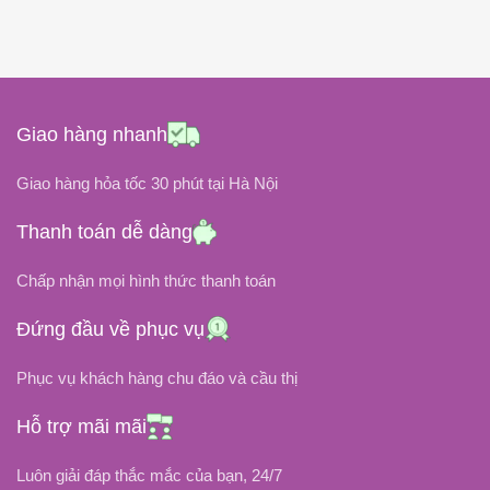
180W
65W
CÔNG SUẤT
CÔNG SUẤT
ĐIỆN ÁP ĐẦU RA
ĐIỆN ÁP ĐẦU RA
Giao hàng nhanh
19.5V
19.5V
Giao hàng hỏa tốc 30 phút tại Hà Nội
ĐIỆN ÁP ĐẦU VÀO
ĐIỆN ÁP ĐẦU VÀO
Thanh toán dễ dàng
100V ~ 240V
100V ~ 240V
Chấp nhận mọi hình thức thanh toán
9.23A
3.34A
DÒNG ĐIỆN
DÒNG ĐIỆN
Đứng đầu về phục vụ
Phục vụ khách hàng chu đáo và cầu thị
CHÂN CẮM
CHÂN CẮM
Hỗ trợ mãi mãi
6.0 x 3.7mm (Chân to)
Chân Kim (4.5mm x 3.0mm)
Luôn giải đáp thắc mắc của bạn, 24/7