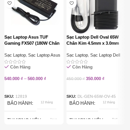
Sạc Laptop Asus TUF
Sạc Laptop Dell Oval 65W
Gaming FX507 (180W Chân
Chân Kim 4.5mm x 3.0mm
To)
19.5V
Sạc Laptop
,
Sạc Laptop Asus
Sạc Laptop
,
Sạc Laptop Dell
Còn Hàng
Còn Hàng
540.000
₫
–
560.000
₫
350.000
₫
450.000
₫
SKU:
12819
SKU:
DL-GEN-65W-OV-45
12 tháng
12 tháng
BẢO HÀNH
BẢO HÀNH
Asus
Dell
THƯƠNG HIỆU
THƯƠNG HIỆU