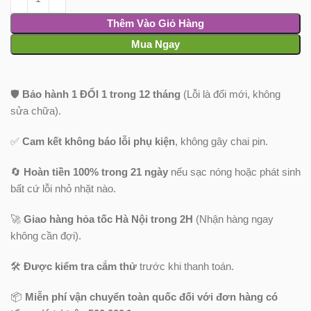
Thêm Vào Giỏ Hàng
Mua Ngay
🛡️
Bảo hành 1 ĐỔI 1 trong 12 tháng
(Lỗi là đổi mới, không
sửa chữa).
✅
Cam kết không báo lỗi phụ kiện
, không gây chai pin.
🔄
Hoàn tiền 100% trong 21 ngày
nếu sạc nóng hoặc phát sinh
bất cứ lỗi nhỏ nhặt nào.
🚀
Giao hàng hỏa tốc Hà Nội trong 2H
(Nhận hàng ngay
không cần đợi).
🛠️
Được kiểm tra cắm thử
trước khi thanh toán.
📦
Miễn phí vận chuyển toàn quốc
đối với đơn hàng có