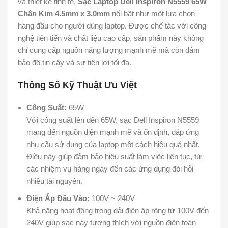
và thiết kế tinh tế,
Sạc Laptop Dell Inspiron N5559 65W
Chân Kim 4.5mm x 3.0mm
nổi bật như một lựa chọn
hàng đầu cho người dùng laptop. Được chế tác với công
nghệ tiên tiến và chất liệu cao cấp, sản phẩm này không
chỉ cung cấp nguồn năng lượng mạnh mẽ mà còn đảm
bảo độ tin cậy và sự tiện lợi tối đa.
Thông Số Kỹ Thuật Ưu Việt
Công Suất:
65W
Với công suất lên đến 65W, sạc Dell Inspiron N5559
mang đến nguồn điện mạnh mẽ và ổn định, đáp ứng
nhu cầu sử dụng của laptop một cách hiệu quả nhất.
Điều này giúp đảm bảo hiệu suất làm việc liên tục, từ
các nhiệm vụ hàng ngày đến các ứng dụng đòi hỏi
nhiều tài nguyên.
Điện Áp Đầu Vào:
100V ~ 240V
Khả năng hoạt động trong dải điện áp rộng từ 100V đến
240V giúp sạc này tương thích với nguồn điện toàn