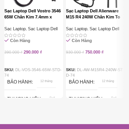
Sạc Laptop Dell Vostro 3546
Sạc Laptop Dell Alienware
65W Chân Kim 7.4mm x
M15 R4 240W Chân Kim To
5.0mm
7.4mm x 5.0mm
Sạc Laptop
,
Sạc Laptop Dell
Sạc Laptop
,
Sạc Laptop Dell
Còn Hàng
Còn Hàng
290.000
₫
750.000
₫
390.000
₫
930.000
₫
SKU:
DL-VOS-3546-65W-STD-
SKU:
DL-AW-M15R4-240W-ST
74
D-74
12 tháng
12 tháng
BẢO HÀNH
BẢO HÀNH
Dell
Dell
THƯƠNG HIỆU
THƯƠNG HIỆU
65W
240w
CÔNG SUẤT
CÔNG SUẤT