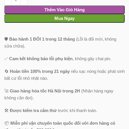
Thêm Vào Giỏ Hàng
Mua Ngay
🛡️
Bảo hành 1 ĐỔI 1 trong 12 tháng
(Lỗi là đổi mới, không
sửa chữa).
✅
Cam kết không báo lỗi phụ kiện
, không gây chai pin.
🔄
Hoàn tiền 100% trong 21 ngày
nếu sạc nóng hoặc phát sinh
bất cứ lỗi nhỏ nhặt nào.
🚀
Giao hàng hỏa tốc Hà Nội trong 2H
(Nhận hàng ngay
không cần đợi).
🛠️
Được kiểm tra cắm thử
trước khi thanh toán.
📦
Miễn phí vận chuyển toàn quốc
đối với đơn hàng có