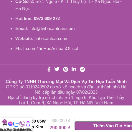
Cơ Sở 3:
Số 1 Ngõ 6 - KTT Thủy Lợi 1 - Xã Ngọc Hồi -
Hà Nội.
Hot line:
0973 609 272
Email:
info@tinhocantoan.com
Website:
tinhocantoan.com
Fb:
fb.com/TinHocAnToanOffical
Công Ty TNHH Thương Mại Và Dịch Vụ Tin Học Tuấn Minh
GPKD số 0110243502 do sở kế hoạch và đầu tư thành phố Hà
Nội cấp lần đầu ngày 07/02/2023
Địa chỉ đăng ký trụ sở chính: Số 1, ngõ 6, Khu Tập Thể Thủy
Lợi 1, Cụm 9, Xã Ngọc Hồi, TP Hà Nội, Việt Nam
Sạc Laptop
Dell Inspiron
390.000
₫
N5559 65W
0
Thêm Vào Giỏ Hàn
Chân Kim
290.000
₫
iỏ hàng
Chat Facebook
Nhắn Zalo
Gọi hotline
Sản Phẩm