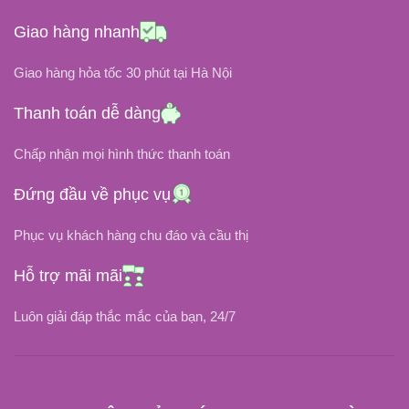
ĐIỆN ÁP ĐẦU RA
ĐIỆN ÁP ĐẦU RA
Giao hàng nhanh
19.5V
19.5V
Giao hàng hỏa tốc 30 phút tại Hà Nội
ĐIỆN ÁP ĐẦU VÀO
ĐIỆN ÁP ĐẦU VÀO
Thanh toán dễ dàng
Chấp nhận mọi hình thức thanh toán
100V ~ 240V
100V ~ 240V
Đứng đầu về phục vụ
3.34A
12.31A
DÒNG ĐIỆN
DÒNG ĐIỆN
Phục vụ khách hàng chu đáo và cầu thị
CHÂN CẮM
CHÂN CẮM
Hỗ trợ mãi mãi
Chân Kim To (7.4mm x 5.0mm)
Chân Kim To (7.4mm x 5.0mm)
Luôn giải đáp thắc mắc của bạn, 24/7
Tốt Nhất
Tốt Nhất
LOẠI SẠC
LOẠI SẠC