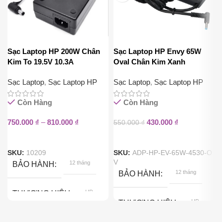
Sạc Laptop HP 200W Chân
Sạc Laptop HP Envy 65W
Kim To 19.5V 10.3A
Oval Chân Kim Xanh
Sạc Laptop
,
Sạc Laptop HP
Sạc Laptop
,
Sạc Laptop HP
Còn Hàng
Còn Hàng
750.000
₫
–
810.000
₫
430.000
₫
550.000
₫
SKU:
10209
SKU:
ADP-HP-EV-65W-4530-O
V
12 tháng
BẢO HÀNH
12 tháng
BẢO HÀNH
HP
THƯƠNG HIỆU
HP
THƯƠNG HIỆU
200W