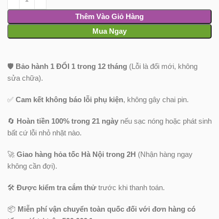
Thêm Vào Giỏ Hàng
Mua Ngay
🛡️
Bảo hành 1 ĐỔI 1 trong 12 tháng
(Lỗi là đổi mới, không
sửa chữa).
✅
Cam kết không báo lỗi phụ kiện
, không gây chai pin.
🔄
Hoàn tiền 100% trong 21 ngày
nếu sạc nóng hoặc phát sinh
bất cứ lỗi nhỏ nhặt nào.
🚀
Giao hàng hỏa tốc Hà Nội trong 2H
(Nhận hàng ngay
không cần đợi).
🛠️
Được kiểm tra cắm thử
trước khi thanh toán.
📦
Miễn phí vận chuyển toàn quốc
đối với đơn hàng có