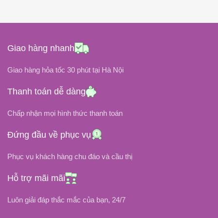
CÔNG SUẤT
65W
CÔNG SUẤT
ĐIỆN ÁP ĐẦU RA
ĐIỆN ÁP ĐẦU RA
Giao hàng nhanh
19.5V
19.5V
Giao hàng hỏa tốc 30 phút tại Hà Nội
ĐIỆN ÁP ĐẦU VÀO
ĐIỆN ÁP ĐẦU VÀO
Thanh toán dễ dàng
100V ~ 240V
Chấp nhận mọi hình thức thanh toán
100V ~ 240V
10.3A
DÒNG ĐIỆN
Đứng đầu về phục vụ
3.33A
DÒNG ĐIỆN
Phục vụ khách hàng chu đáo và cầu thị
CHÂN CẮM
CHÂN CẮM
Hỗ trợ mãi mãi
Chân Kim To For HP
Chân Kim Xanh
Luôn giải đáp thắc mắc của bạn, 24/7
OEM, ZIN
LOẠI SẠC