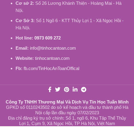
Cơ sở 2:
Số 26 Lương Khánh Thiện - Hoàng Mai - Hà
Nội.
Cơ Sở 3:
Số 1 Ngõ 6 - KTT Thủy Lợi 1 - Xã Ngọc Hồi -
Hà Nội.
Hot line:
0973 609 272
Email:
info@tinhocantoan.com
Website:
tinhocantoan.com
Fb:
fb.com/TinHocAnToanOffical
Công Ty TNHH Thương Mại Và Dịch Vụ Tin Học Tuấn Minh
GPKD số 0110243502 do sở kế hoạch và đầu tư thành phố Hà
Nội cấp lần đầu ngày 07/02/2023
Địa chỉ đăng ký trụ sở chính: Số 1, ngõ 6, Khu Tập Thể Thủy
Lợi 1, Cụm 9, Xã Ngọc Hồi, TP Hà Nội, Việt Nam
Sạc Laptop