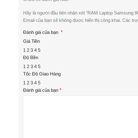
Hãy là người đầu tiên nhận xét “RAM Laptop Samsung
Email của bạn sẽ không được hiển thị công khai.
Các tr
Đánh giá của bạn
*
Giá Tiền
1
2
3
4
5
Độ Bền
1
2
3
4
5
Tốc Độ Giao Hàng
1
2
3
4
5
Đánh giá của bạn
*