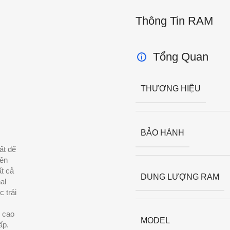
Thông Tin RAM
Tổng Quan
THƯƠNG HIỆU
BẢO HÀNH
ất để
iên
t cả
DUNG LƯỢNG RAM
al
 trải
 cao
MODEL
ấp.