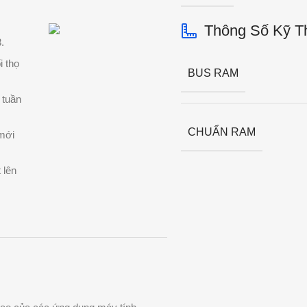
Thông Số Kỹ T
.
i thọ
BUS RAM
 tuần
CHUẨN RAM
 mới
 lên