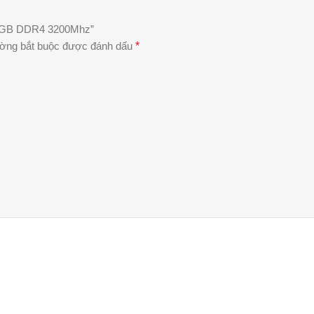
 8GB DDR4 3200Mhz”
ường bắt buộc được đánh dấu
*