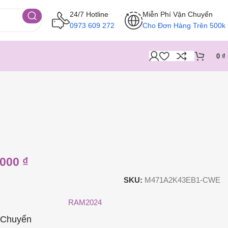
24/7 Hotline
Miễn Phí Vận Chuyển
0973 609 272
Cho Đơn Hàng Trên 500k
0
₫
.000
₫
SKU:
M471A2K43EB1-CWE
RAM2024
 Chuyển