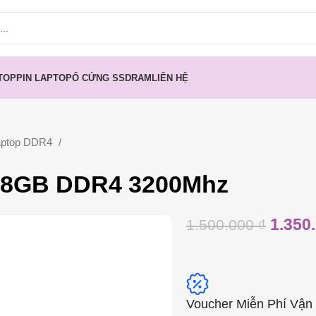
TOP
PIN LAPTOP
Ổ CỨNG SSD
RAM
LIÊN HỆ
ptop DDR4
 8GB DDR4 3200Mhz
1.350
1.500.000
₫
Voucher Miễn Phí Vận