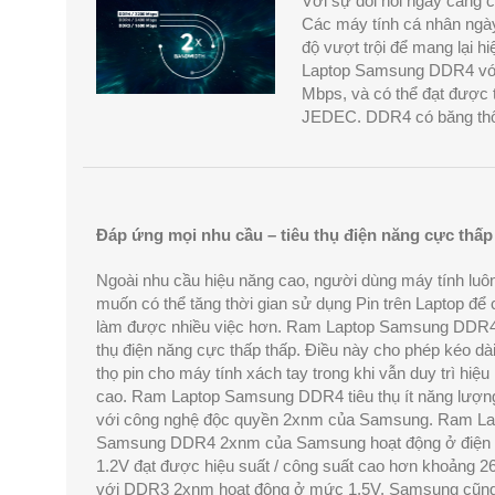
Với sự đòi hỏi ngày càng 
Các máy tính cá nhân ngà
độ vượt trội để mang lại h
Laptop Samsung DDR4 với 
Mbps, và có thể đạt được 
JEDEC. DDR4 có băng thô
Đáp ứng mọi nhu cầu – tiêu thụ điện năng cực thấp
Ngoài nhu cầu hiệu năng cao, người dùng máy tính lu
muốn có thể tăng thời gian sử dụng Pin trên Laptop để 
làm được nhiều việc hơn. Ram Laptop Samsung DDR4
thụ điện năng cực thấp thấp. Điều này cho phép kéo dài
thọ pin cho máy tính xách tay trong khi vẫn duy trì hiệu
cao. Ram Laptop Samsung DDR4 tiêu thụ ít năng lượn
với công nghệ độc quyền 2xnm của Samsung. Ram La
Samsung DDR4 2xnm của Samsung hoạt động ở điện 
1.2V đạt được hiệu suất / công suất cao hơn khoảng 
với DDR3 2xnm hoạt động ở mức 1,5V. Samsung cũn