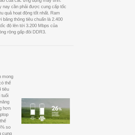
cao của các ứng dụng máy tính.
y nay cần phải được cung cấp tốc
iệu quả hoạt động tốt nhất. Ram
băng thông tiêu chuẩn là 2.400
tốc độ lên tới 3.200 Mbps của
ng rộng gấp đôi DDR3.
ôn mong
có thể
 tiêu
 tuổi
 năng
g hơn
ptop
thế
26% so
g cung