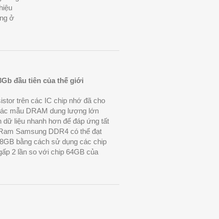
hiệu
ng ở
b đầu tiên của thế giới
istor trên các IC chip nhớ đã cho
các mẫu DRAM dung lượng lớn
n dữ liệu nhanh hơn để đáp ứng tất
. Ram Samsung DDR4 có thể đạt
28GB bằng cách sử dụng các chip
 gấp 2 lần so với chip 64GB của