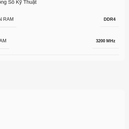
ng Số Kỹ Thuật
N RAM
DDR4
RAM
3200 MHz