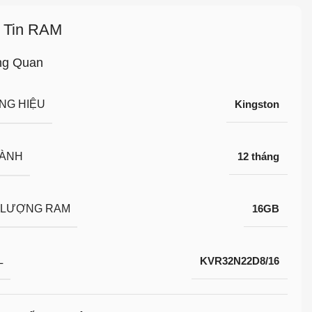
 Tin RAM
ng Quan
NG HIỆU
Kingston
HÀNH
12 tháng
 LƯỢNG RAM
16GB
L
KVR32N22D8/16