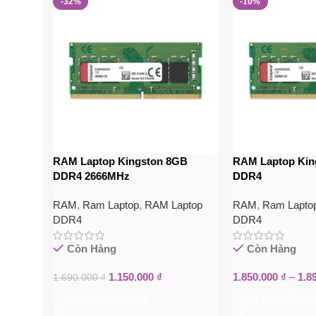
-32%
-10%
RAM Laptop Kingston 8GB
RAM Laptop Kin
DDR4 2666MHz
DDR4
RAM
,
Ram Laptop
,
RAM Laptop
RAM
,
Ram Lapto
DDR4
DDR4
Còn Hàng
Còn Hàng
1.150.000
₫
1.850.000
₫
–
1.8
1.690.000
₫
Thêm Vào Giỏ Hàng
Lựa Chọn Tùy C