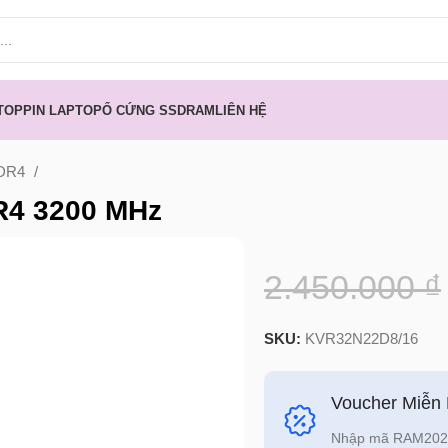
TOP
PIN LAPTOP
Ổ CỨNG SSD
RAM
LIÊN HỆ
DR4
R4 3200 MHz
2.450.000
₫
SKU:
KVR32N22D8/16
Voucher Miễn
Nhập mã RAM2024