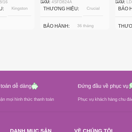
8/16
SKU:
4SFD824A
SKU:
LD
Kingston
Crucial
U
THƯƠNG HIỆU
BẢO 
36 tháng
BẢO HÀNH
THƯƠ
0 MHz
DUNG LƯỢNG RAM
BUS 
36 tháng
16GB, 4GB, 8GB
CHUẨ
DDR4
4SFS832A
MODEL
DUNG
toán dễ dàng
Đứng đầu về phục vụ
DDR4
G RAM
CHUẨN RAM
8GB
ận mọi hình thức thanh toán
Phục vụ khách hàng chu đáo
3200 MHz
BUS RAM
MODE
LD4AS
DANH MỤC SẢN
VỀ CHÚNG TÔI