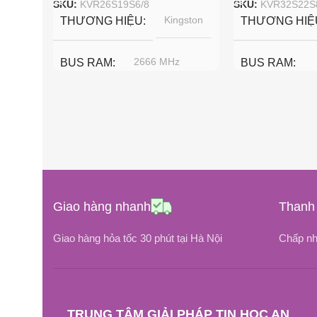
SKU:
KVR26S19S6/8
SKU:
KVR32S22S
Kingston
THƯƠNG HIỆU
THƯƠNG HIỆ
2666 MHz
BUS RAM
BUS RAM
2666 MHz, 320
36 tháng
BẢO HÀNH
BẢO HÀNH
DDR4
CHUẨN RAM
CHUẨN RAM
DUNG LƯỢNG RAM
Giao hàng nhanh
Thanh 
DUNG LƯỢN
8GB
Giao hàng hỏa tốc 30 phút tại Hà Nội
Chấp nh
16GB
KVR26S19S6/8
MODEL
MODEL
TRUNG TÂM GIẢI PHÁP TIN HỌC AN