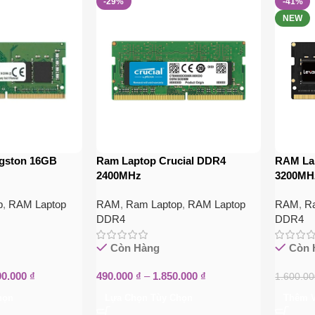
-29%
-41%
NEW
gston 16GB
Ram Laptop Crucial DDR4
RAM La
2400MHz
3200MH
p
,
RAM Laptop
RAM
,
Ram Laptop
,
RAM Laptop
RAM
,
R
DDR4
DDR4
Còn Hàng
Còn 
90.000
₫
490.000
₫
–
1.850.000
₫
1.600.0
họn
Lựa Chọn Tùy Chọn
Thêm V