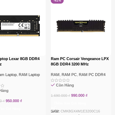
-41%
ptop Lexar 8GB DDR4
Ram PC Corsair Vengeance LPX
z
8GB DDR4 3200 MHz
am Laptop
,
RAM Laptop
RAM
,
RAM PC
,
RAM PC DDR4
Còn Hàng
Hàng
990.000
₫
1.690.000
₫
950.000
₫
00
₫
Thêm Vào Giỏ Hàng
ào Giỏ Hàng
SKU:
CMK8GX4M1E3200C16