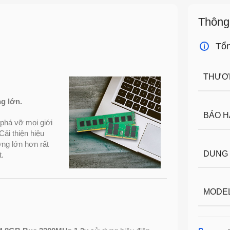
Thông
Tổ
THƯƠ
g lớn.
BẢO 
phá vỡ mọi giới
Cải thiện hiệu
ợng lớn hơn rất
DUNG
t.
MODE