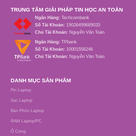
TRUNG TÂM GIẢI PHÁP TIN HỌC AN TOÀN
Từ 2 Đến 3 Tiếng
Từ 2 Đến 3 Tiếng
Ngân Hàng:
Techcombank
Số Tài Khoản:
19026499689020
TUỔI THỌ PIN
TUỔI THỌ PIN
Chủ Tài Khoản:
Nguyễn Văn Toàn
Ngân Hàng:
TPbank
Khoảng 500 Chu Kỳ Sạc
Khoảng 1000 Chu kỳ sạc
Số Tài Khoản:
10001556246
Chủ Tài Khoản:
Nguyễn Văn Toàn
DANH MỤC SẢN PHẨM
Pin Laptop
Sạc Laptop
Bàn Phím Laptop
RAM Laptop/PC
Ổ Cứng