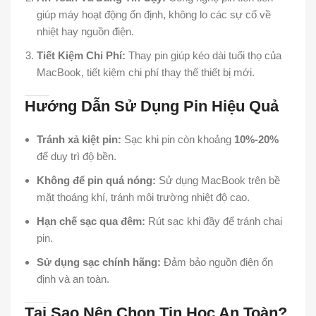
giúp máy hoạt động ổn định, không lo các sự cố về
nhiệt hay nguồn điện.
Tiết Kiệm Chi Phí:
Thay pin giúp kéo dài tuổi thọ của
MacBook, tiết kiệm chi phí thay thế thiết bị mới.
Hướng Dẫn Sử Dụng Pin Hiệu Quả
Tránh xả kiệt pin:
Sạc khi pin còn khoảng
10%-20%
để duy trì độ bền.
Không để pin quá nóng:
Sử dụng MacBook trên bề
mặt thoáng khí, tránh môi trường nhiệt độ cao.
Hạn chế sạc qua đêm:
Rút sạc khi đầy để tránh chai
pin.
Sử dụng sạc chính hãng:
Đảm bảo nguồn điện ổn
định và an toàn.
Tại Sao Nên Chọn Tin Học An Toàn?