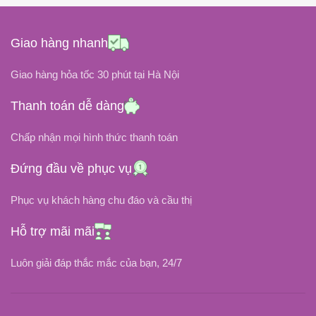
Black
Black
COLOR
COLOR
Giao hàng nhanh
11.1Volt
11.1Volt
ĐIỆN ÁP
ĐIỆN ÁP
Giao hàng hỏa tốc 30 phút tại Hà Nội
Thanh toán dễ dàng
DUNG LƯỢNG PIN
DUNG LƯỢNG PIN
Chấp nhận mọi hình thức thanh toán
58 Wh / 5200 mAh
75 Wh / 6800 mAh
Đứng đầu về phục vụ
Li-Ion
Li-Ion
LOẠI PIN
LOẠI PIN
Phục vụ khách hàng chu đáo và cầu thị
NHIỆT ĐỘ HOẠT ĐỘNG
NHIỆT ĐỘ HOẠT ĐỘNG
Hỗ trợ mãi mãi
Luôn giải đáp thắc mắc của bạn, 24/7
0độ C đến 60độ C
-20độ C đến 75độ C
THỜI GIAN SẠC ĐẦY
THỜI GIAN SẠC ĐẦY