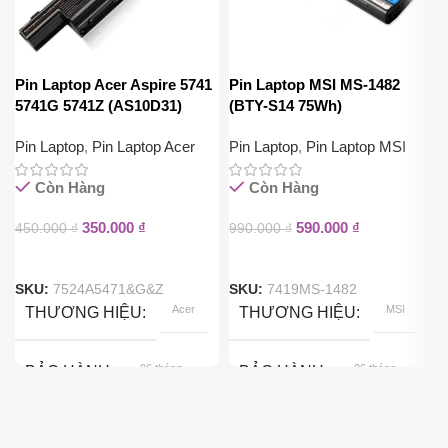
Pin Laptop Acer Aspire 5741
Pin Laptop MSI MS-1482
5741G 5741Z (AS10D31)
(BTY-S14 75Wh)
Pin Laptop
,
Pin Laptop Acer
Pin Laptop
,
Pin Laptop MSI
Còn Hàng
Còn Hàng
350.000
₫
590.000
₫
450.000
₫
990.000
₫
SKU:
7524A5471&G&Z
SKU:
7419MS-1482
Acer
MSI
THƯƠNG HIỆU
THƯƠNG HIỆU
06 tháng
06 tháng
BẢO HÀNH
BẢO HÀNH
Pin Gắn Ngoài
Pin Gắn Ngoài
KIỂU GẮN
KIỂU GẮN