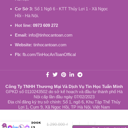
Cơ Sở 3:
Số 1 Ngõ 6 - KTT Thủy Lợi 1 - Xã Ngọc
Hồi - Hà Nội.
Hot line:
0973 609 272
Email:
info@tinhocantoan.com
Website:
tinhocantoan.com
Fb:
fb.com/TinHocAnToanOffical
Công Ty TNHH Thương Mại Và Dịch Vụ Tin Học Tuấn Minh
GPKD số 0110243502 do sở kế hoạch và đầu tư thành phố Hà
Nội cấp lần đầu ngày 07/02/2023
Địa chỉ đăng ký trụ sở chính: Số 1, ngõ 6, Khu Tập Thể Thủy
Lợi 1, Cụm 9, Xã Ngọc Hồi, TP Hà Nội, Việt Nam
Pin Dùng
Cho
Macbook
1.290.000
₫
0
Pro 13