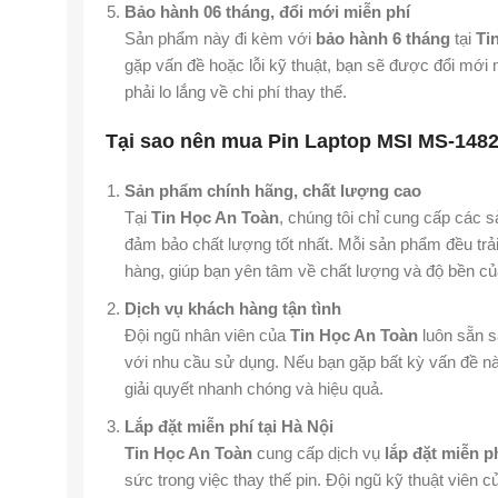
Bảo hành 06 tháng, đổi mới miễn phí
Sản phẩm này đi kèm với
bảo hành 6 tháng
tại
Ti
gặp vấn đề hoặc lỗi kỹ thuật, bạn sẽ được đổi mới
phải lo lắng về chi phí thay thế.
Tại sao nên mua Pin Laptop MSI MS-1482
Sản phẩm chính hãng, chất lượng cao
Tại
Tin Học An Toàn
, chúng tôi chỉ cung cấp các
đảm bảo chất lượng tốt nhất. Mỗi sản phẩm đều trải
hàng, giúp bạn yên tâm về chất lượng và độ bền củ
Dịch vụ khách hàng tận tình
Đội ngũ nhân viên của
Tin Học An Toàn
luôn sẵn s
với nhu cầu sử dụng. Nếu bạn gặp bất kỳ vấn đề nà
giải quyết nhanh chóng và hiệu quả.
Lắp đặt miễn phí tại Hà Nội
Tin Học An Toàn
cung cấp dịch vụ
lắp đặt miễn p
sức trong việc thay thế pin. Đội ngũ kỹ thuật viên c