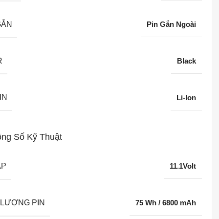
GẮN
Pin Gắn Ngoài
R
Black
IN
Li-Ion
ng Số Kỹ Thuật
ÁP
11.1Volt
LƯỢNG PIN
75 Wh / 6800 mAh