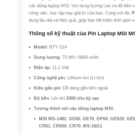
các dòng laptop MSI. Với dung lượng cao và độ bền v
công việc, học tập hay giải trí của bạn. Cùng với đó,
P
dụng lâu dài và hiệu quả, giúp bạn tiết kiệm thời gian và
Thông số kỹ thuật của Pin Laptop MSI M
Model
: BTY-S14
Dung lượng
: 75 Wh / 6800 mAh
Điện áp
: 11.1 Volt
Công nghệ pin
: Lithium-Ion (Li-Ion)
Kiểu gắn pin
: Dễ dàng gắn bên ngoài
Độ bền
: Lên tới
1000 chu kỳ sạc
Tương thích với các dòng laptop MSI
:
MSI MS-1482
,
GE60
,
GE70
,
GP60
,
GE620
,
GE
CR61
,
CR650
,
CR70
,
MS-16G1