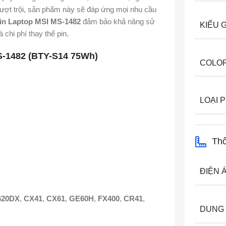
ượt trội, sản phẩm này sẽ đáp ứng mọi nhu cầu
in Laptop MSI MS-1482
đảm bảo khả năng sử
KIỂU 
 chi phí thay thế pin.
S-1482 (BTY-S14 75Wh)
COLO
LOẠI P
Thô
ĐIỆN 
620DX
,
CX41
,
CX61
,
GE60H
,
FX400
,
CR41
,
DUNG 