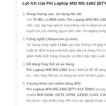
Lợi ích của Pin Laptop MSI MS-1482 (BT
Dung lượng cao, sử dụng lâu dài
Với
75 Wh
và
6800 mAh
,
Pin Laptop MSI MS-148
việc, học tập hay giải trí mà không cần lo lắng về 
tuyệt vời cho những người làm việc với laptop trong
Công nghệ Lithium-Ion (Li-Ion)
Sử dụng công nghệ
Li-Ion
, pin này không chỉ giúp b
suất ổn định trong suốt thời gian dài sử dụng. Pin 
giảm thiểu tình trạng chai pin và đảm bảo hiệu suất 
Dễ dàng thay thế và sử dụng
Pin Laptop MSI MS-1482
được thiết kế để dễ dàng
trợ. Việc thay thế pin cũ bằng pin mới rất đơn giản,
Tương thích với nhiều dòng MSI
Pin Laptop MSI MS-1482 (BTY-S14 75Wh)
tương 
model
MSI GE60
,
GE70
,
GP60
,
GE620
,
CX41
,
CX
tìm được sản phẩm thay thế cho các laptop thuộc 