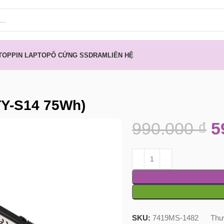
TOP
PIN LAPTOP
Ổ CỨNG SSD
RAM
LIÊN HỆ
TY-S14 75Wh)
990.000
₫
5
SKU:
7419MS-1482
Thư