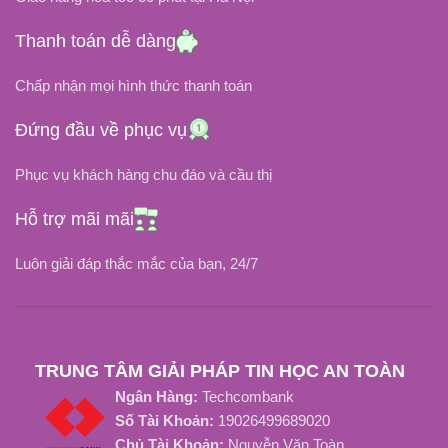
Thanh toán dễ dàng
DUNG LƯỢNG PIN
DUNG LƯỢNG PIN
Chấp nhận mọi hình thức thanh toán
58 Wh / 5200 mAh
42Wh (3550mAh)
Đứng đầu về phục vụ
Li-Ion
Li-Ion
LOẠI PIN
LOẠI PIN
Phục vụ khách hàng chu đáo và cầu thị
NHIỆT ĐỘ HOẠT ĐỘNG
NHIỆT ĐỘ HOẠT ĐỘNG
Hỗ trợ mãi mãi
Luôn giải đáp thắc mắc của bạn, 24/7
0độ C đến 60độ C
-20 độ C đến 80 độ C
THỜI GIAN SẠC ĐẦY
TUỔI THỌ PIN
TRUNG TÂM GIẢI PHÁP TIN HỌC AN TOÀN
Từ 2 Đến 3 Tiếng
Khoảng 1000 Chu kỳ sạc
Ngân Hàng:
Techcombank
Số Tài Khoản:
19026499689020
TUỔI THỌ PIN
Chủ Tài Khoản:
Nguyễn Văn Toàn