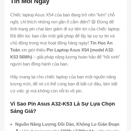
Tin Mỗi Ngày
Chiếc laptop Asus X54 của bạn đang trở nên “kén” chỗ
ngồi, chỉ thích những nơi gần ổ cắm điện? 😩 Đừng để
tình trạng pin chai làm giảm đi sự tiện lợi của chiếc laptop.
Đã đến lúc bạn cần một giải pháp để lấy lại sự tự tin và
chủ động trong mọi hoạt động hàng ngày!
Tin Học An
Toàn
xin giới thiệu
Pin Laptop Asus X54 (model A32-
K53 56Wh)
– giải pháp năng lượng hoàn hảo để “hồi sinh”
người bạn đồng hành của bạn.
Hãy mang lại cho chiếc laptop của bạn một nguồn năng
lượng mới, để nó có thể cùng bạn đi bất cứ đâu, làm bất
cứ việc gì mà không còn nỗi lo về pin.
Vì Sao Pin Asus A32-K53 Là Sự Lựa Chọn
Sáng Giá?
Nguồn Năng Lượng Dồi Dào, Không Lo Gián Đoạn