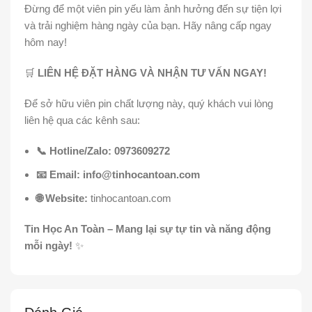
Đừng để một viên pin yếu làm ảnh hưởng đến sự tiện lợi
và trải nghiệm hàng ngày của bạn. Hãy nâng cấp ngay
hôm nay!
🛒
LIÊN HỆ ĐẶT HÀNG VÀ NHẬN TƯ VẤN NGAY!
Để sở hữu viên pin chất lượng này, quý khách vui lòng
liên hệ qua các kênh sau:
📞 Hotline/Zalo:
0973609272
📧 Email:
info@tinhocantoan.com
🌐 Website:
tinhocantoan.com
Tin Học An Toàn – Mang lại sự tự tin và năng động
mỗi ngày!
✨