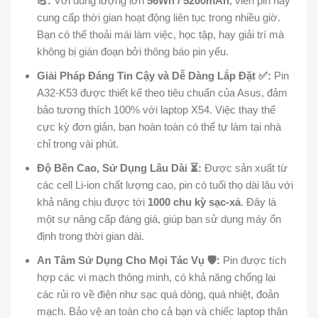
💪:
Với dung lượng lớn
56Wh / 5200mAh
, viên pin này
cung cấp thời gian hoạt động liên tục trong nhiều giờ.
Bạn có thể thoải mái làm việc, học tập, hay giải trí mà
không bị gián đoạn bởi thông báo pin yếu.
Giải Pháp Đáng Tin Cậy và Dễ Dàng Lắp Đặt ✅:
Pin
A32-K53 được thiết kế theo tiêu chuẩn của Asus, đảm
bảo tương thích 100% với laptop X54. Việc thay thế
cực kỳ đơn giản, bạn hoàn toàn có thể tự làm tại nhà
chỉ trong vài phút.
Độ Bền Cao, Sử Dụng Lâu Dài ⏳:
Được sản xuất từ
các cell Li-ion chất lượng cao, pin có tuổi thọ dài lâu với
khả năng chịu được tới
1000 chu kỳ sạc-xả
. Đây là
một sự nâng cấp đáng giá, giúp bạn sử dụng máy ổn
định trong thời gian dài.
An Tâm Sử Dụng Cho Mọi Tác Vụ 🛡️:
Pin được tích
hợp các vi mạch thông minh, có khả năng chống lại
các rủi ro về điện như sạc quá dòng, quá nhiệt, đoản
mạch. Bảo vệ an toàn cho cả bạn và chiếc laptop thân