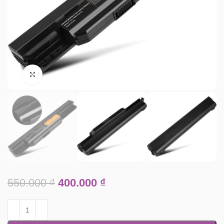
Click to enlarge
550.000
₫
400.000
₫