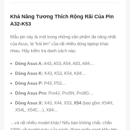
Khả Năng Tương Thích Rộng Rãi Của Pin
A32-K53
Mẫu pin này là một trong những sản phẩm đa năng nhất
của Asus,
là “trái tim” của rất nhiều dòng laptop khác
nhau.
Hãy kiểm tra danh sách này:
Dòng Asus A:
A43,
A53,
A54,
A83,
A84…
Dòng Asus K:
K43,
K53,
K54,
K84…
Dòng Asus P:
P43, P53…
Dòng Asus Pro:
Pro4J, Pro5N, Pro8G…
Dòng Asus X:
X43, X44, X53,
X54
(bao gồm X54H,
X54L, X54C…), X84…
…và rất nhiều model khác! Nếu bạn không chắc chắn
100% về model máy của mình, đừng ngần ngại! Hãy liên