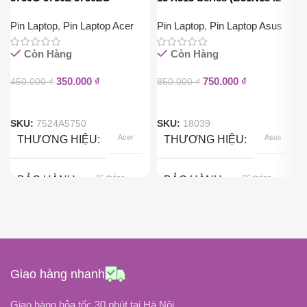
(AS10D31)
42Wh)
Pin Laptop
,
Pin Laptop Acer
Pin Laptop
,
Pin Laptop Asus
Còn Hàng
Còn Hàng
350.000
₫
750.000
₫
450.000
₫
850.000
₫
SKU:
7524A5750
SKU:
18039
Acer
Asus
THƯƠNG HIỆU
THƯƠNG HIỆU
06 tháng
06 tháng
BẢO HÀNH
BẢO HÀNH
Pin Gắn Ngoài
Pin Gắn Trong
KIỂU GẮN
KIỂU GẮN
Black
Black
COLOR
COLOR
Giao hàng nhanh
11.1Volt
11.52 Volt
ĐIỆN ÁP
ĐIỆN ÁP
Giao hàng hỏa tốc 30 phút tại Hà Nội