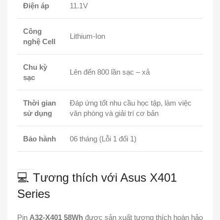
Điện áp
11.1V
Công
Lithium-Ion
nghệ Cell
Chu kỳ
Lên đến 800 lần sạc – xả
sạc
Thời gian
Đáp ứng tốt nhu cầu học tập, làm việc
sử dụng
văn phòng và giải trí cơ bản
Bảo hành
06 tháng (Lỗi 1 đổi 1)
💻 Tương thích với Asus X401
Series
Pin
A32-X401 58Wh
được sản xuất tương thích hoàn hảo