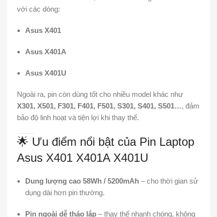
với các dòng:
Asus X401
Asus X401A
Asus X401U
Ngoài ra, pin còn dùng tốt cho nhiều model khác như
X301, X501, F301, F401, F501, S301, S401, S501…
, đảm
bảo độ linh hoạt và tiện lợi khi thay thế.
🌟 Ưu điểm nổi bật của Pin Laptop
Asus X401 X401A X401U
Dung lượng cao 58Wh / 5200mAh
– cho thời gian sử
dụng dài hơn pin thường.
Pin ngoài dễ tháo lắp
– thay thế nhanh chóng, không