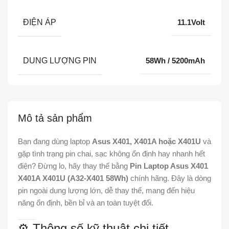
ĐIỆN ÁP
11.1Volt
DUNG LƯỢNG PIN
58Wh / 5200mAh
Mô tả sản phẩm
Bạn đang dùng laptop
Asus X401, X401A hoặc X401U
và
gặp tình trạng pin chai, sạc không ổn định hay nhanh hết
điện? Đừng lo, hãy thay thế bằng
Pin Laptop Asus X401
X401A X401U (A32-X401 58Wh)
chính hãng. Đây là dòng
pin ngoài dung lượng lớn, dễ thay thế, mang đến hiệu
năng ổn định, bền bỉ và an toàn tuyệt đối.
⚙️ Thông số kỹ thuật chi tiết