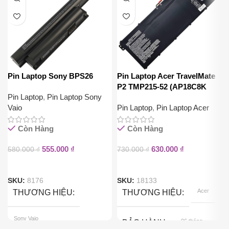
Pin Laptop Sony BPS26
Pin Laptop Acer TravelMate
P2 TMP215-52 (AP18C8K
Pin Laptop
,
Pin Laptop Sony
50.29Wh)
Vaio
Pin Laptop
,
Pin Laptop Acer
Còn Hàng
Còn Hàng
555.000
₫
630.000
₫
580.000
₫
730.000
₫
SKU:
8176
SKU:
18133
Acer
THƯƠNG HIỆU
THƯƠNG HIỆU
Sony Vaio
06 tháng
BẢO HÀNH