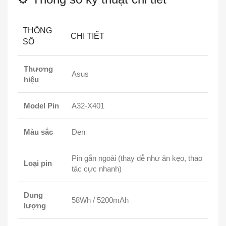
THÔNG
CHI TIẾT
SỐ
Thương
Asus
hiệu
Model Pin
A32-X401
Màu sắc
Đen
Pin gắn ngoài (thay dễ như ăn kẹo, thao
Loại pin
tác cực nhanh)
Dung
58Wh / 5200mAh
lượng