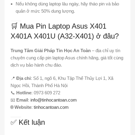
Nếu không dùng laptop lâu ngày, hãy tháo pin và bảo
quản ở mức 50% dung lượng.
🛒 Mua Pin Laptop Asus X401
X401A X401U (A32-X401) ở đâu?
Trung Tâm Giải Pháp Tin Học An Toàn
– địa chỉ uy tín
chuyên cung cấp pin laptop Asus chính hãng, giá tốt cùng
dịch vụ bảo hành chu đáo.
📍
Địa chỉ
: Số 1, ngõ 6, Khu Tập Thể Thủy Lợi 1, Xã
Ngọc Hồi, Thành Phố Hà Nội
📞
Hotline
: 0973 609 272
📧
Email
:
info@tinhocantoan.com
🌐
Website
:
tinhocantoan.com
✅ Kết luận