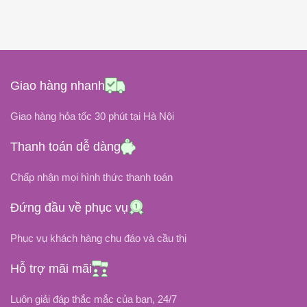
06 tháng
BẢO HÀNH
Pin Gắn Trong
KIỂU GẮN
Black
COLOR
Black
COLOR
Giao hàng nhanh
11.1Volt
ĐIỆN ÁP
11.25 Volt
ĐIỆN ÁP
Giao hàng hỏa tốc 30 phút tại Hà Nội
DUNG LƯỢNG PIN
Thanh toán dễ dàng
DUNG LƯỢNG PIN
Chấp nhận mọi hình thức thanh toán
5200 mAh
50.29Wh ~ 4471mAh
Đứng đầu về phục vụ
Li-Ion
LOẠI PIN
Li-Ion
LOẠI PIN
Phục vụ khách hàng chu đáo và cầu thị
NHIỆT ĐỘ HOẠT ĐỘNG
NHIỆT ĐỘ HOẠT ĐỘNG
Hỗ trợ mãi mãi
-20độ C đến 75độ C
Luôn giải đáp thắc mắc của bạn, 24/7
-20 độ C đến 80 độ C