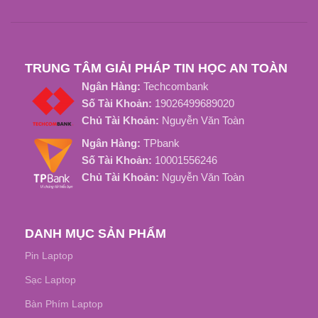
THỜI GIAN SẠC ĐẦY
TUỔI THỌ PIN
Từ 3 đến 4 tiếng
TRUNG TÂM GIẢI PHÁP TIN HỌC AN TOÀN
Khoảng 800 Chu Kỳ Sạc
Ngân Hàng:
Techcombank
TUỔI THỌ PIN
Số Tài Khoản:
19026499689020
Chủ Tài Khoản:
Nguyễn Văn Toàn
Khoảng 800 Chu Kỳ Sạc
Ngân Hàng:
TPbank
Số Tài Khoản:
10001556246
Chủ Tài Khoản:
Nguyễn Văn Toàn
DANH MỤC SẢN PHẨM
Pin Laptop
Sạc Laptop
Bàn Phím Laptop