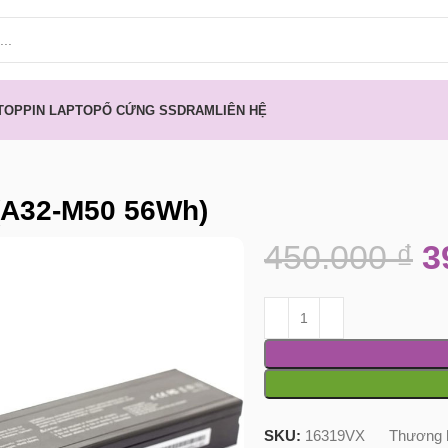
TOP
PIN LAPTOP
Ổ CỨNG SSD
RAM
LIÊN HỆ
 (A32-M50 56Wh)
450.000
₫
3
SKU:
16319VX
Thương 