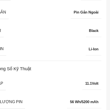
GẮN
Pin Gắn Ngoài
R
Black
IN
Li-Ion
ng Số Kỹ Thuật
ÁP
11.1Volt
LƯỢNG PIN
56 Wh/5200 mAh