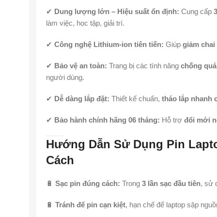
✔
Dung lượng lớn – Hiệu suất ổn định:
Cung cấp
3
làm việc, học tập, giải trí.
✔
Công nghệ Lithium-ion tiên tiến:
Giúp
giảm chai 
✔
Bảo vệ an toàn:
Trang bị các tính năng
chống quá 
người dùng.
✔
Dễ dàng lắp đặt:
Thiết kế chuẩn,
tháo lắp nhanh 
✔
Bảo hành chính hãng 06 tháng:
Hỗ trợ
đổi mới n
Hướng Dẫn Sử Dụng Pin Lapto
Cách
🔋
Sạc pin đúng cách:
Trong
3 lần sạc đầu tiên
, sử
🔋
Tránh để pin cạn kiệt
, hạn chế để laptop sập nguồ