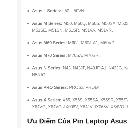
Asus L Series:
L50, L50VN.
Asus M Series:
M50, M50Q, M50S, M50SA, M50S
M51SE, M51SN, M51SR, M51VA, M51VR.
Asus M60 Series:
M60J, M60J-A1, M60VP.
Asus M70 Series:
M70SA, M70SR.
Asus N Series:
N43, N43JF, N43JF-A1, N43JG, N
N53JG.
Asus PRO Series:
PRO62, PRO64.
Asus X Series:
X55, X55S, X55SA, X55SR, X55SV
X64VG, X64VG-JX008V, X64JV-JX065V, X64VG-J
Ưu Điểm Của Pin Laptop Asus