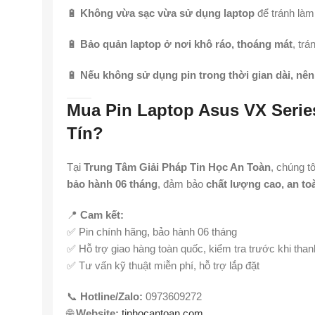
🔋
Không vừa sạc vừa sử dụng laptop
để tránh làm 
🔋
Bảo quản laptop ở nơi khô ráo, thoáng mát
, trá
🔋
Nếu không sử dụng pin trong thời gian dài, nên
Mua Pin Laptop Asus VX Seri
Tín?
Tại
Trung Tâm Giải Pháp Tin Học An Toàn
, chúng t
bảo hành 06 tháng
, đảm bảo
chất lượng cao, an to
📍
Cam kết:
✅ Pin chính hãng, bảo hành 06 tháng
✅ Hỗ trợ giao hàng toàn quốc, kiểm tra trước khi than
✅ Tư vấn kỹ thuật miễn phí, hỗ trợ lắp đặt
📞
Hotline/Zalo:
0973609272
🌐
Website:
tinhocantoan.com