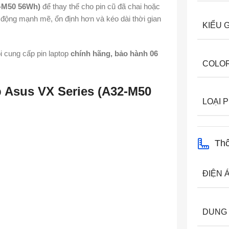
2-M50 56Wh)
để thay thế cho pin cũ đã chai hoặc
t động mạnh mẽ, ổn định hơn và kéo dài thời gian
KIỂU 
ôi cung cấp pin laptop
chính hãng, bảo hành 06
COLO
 Asus VX Series (A32-M50
LOẠI P
Thô
ĐIỆN 
DUNG 