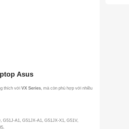
ptop Asus
g thích với
VX Series
, mà còn phù hợp với nhiều
, G51J-A1, G51JX-A1, G51JX-X1, G51V,
5.