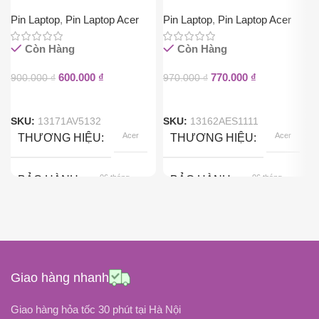
Pin Laptop
,
Pin Laptop Acer
Pin Laptop
,
Pin Laptop Acer
Còn Hàng
Còn Hàng
600.000
₫
770.000
₫
900.000
₫
970.000
₫
SKU:
13171AV5132
SKU:
13162AES1111
Acer
Acer
THƯƠNG HIỆU
THƯƠNG HIỆU
06 tháng
06 tháng
BẢO HÀNH
BẢO HÀNH
Pin Gắn Trong
Pin Gắn Trong
KIỂU GẮN
KIỂU GẮN
Black
Black
COLOR
COLOR
Giao hàng nhanh
11.4 Volt
11.4 Volt
ĐIỆN ÁP
ĐIỆN ÁP
Giao hàng hỏa tốc 30 phút tại Hà Nội