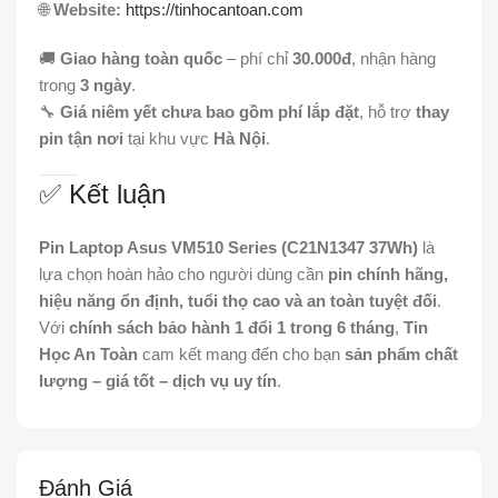
🌐
Website:
https://tinhocantoan.com
🚚
Giao hàng toàn quốc
– phí chỉ
30.000đ
, nhận hàng
trong
3 ngày
.
🔧
Giá niêm yết chưa bao gồm phí lắp đặt
, hỗ trợ
thay
pin tận nơi
tại khu vực
Hà Nội
.
✅ Kết luận
Pin Laptop Asus VM510 Series (C21N1347 37Wh)
là
lựa chọn hoàn hảo cho người dùng cần
pin chính hãng,
hiệu năng ổn định, tuổi thọ cao và an toàn tuyệt đối
.
Với
chính sách bảo hành 1 đổi 1 trong 6 tháng
,
Tin
Học An Toàn
cam kết mang đến cho bạn
sản phẩm chất
lượng – giá tốt – dịch vụ uy tín
.
Đánh Giá