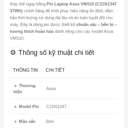
thay thế ngay bằng
Pin Laptop Asus VM510 (C21N1347
37Wh)
chính hãng để khôi phục hiệu năng ổn định, đảm
bảo thời lượng sử dụng dài lâu và an toàn tuyệt đối cho
máy. Đây là dòng pin được thiết kế
chuẩn xác – bền bỉ –
tương thích hoàn hảo
dành riêng cho các model Asus
VM510.
⚙️ Thông số kỹ thuật chi tiết
THÔNG TIN
CHI TIẾT
🔹
Thương
Asus
hiệu
🔹
Model Pin
C21N1347
🔹
Màu sắc
Đen