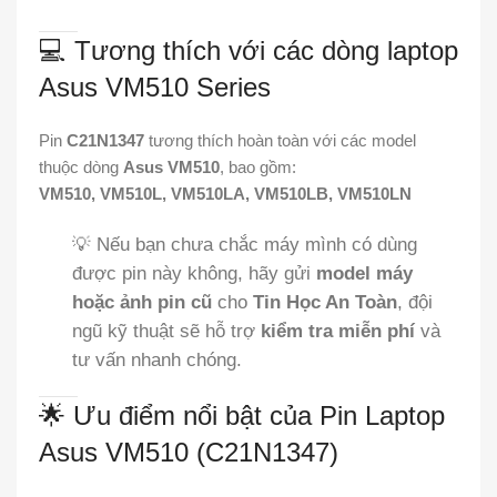
💻 Tương thích với các dòng laptop
Asus VM510 Series
Pin
C21N1347
tương thích hoàn toàn với các model
thuộc dòng
Asus VM510
, bao gồm:
VM510, VM510L, VM510LA, VM510LB, VM510LN
💡 Nếu bạn chưa chắc máy mình có dùng
được pin này không, hãy gửi
model máy
hoặc ảnh pin cũ
cho
Tin Học An Toàn
, đội
ngũ kỹ thuật sẽ hỗ trợ
kiểm tra miễn phí
và
tư vấn nhanh chóng.
🌟 Ưu điểm nổi bật của Pin Laptop
Asus VM510 (C21N1347)