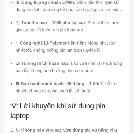
🔋
Dung lượng chuẩn 37Wh:
Đảm bảo thời gian sử
dụng ổn định, đáp ứng tốt nhu cầu học tập và làm việc.
💪
Tuổi thọ cao – 1000 chu kỳ sạc:
Bền bỉ theo thời
gian, giúp tiết kiệm chi phí thay mới.
⚡
Công nghệ Li-Polymer tiên tiến:
Mỏng nhẹ, tản
nhiệt tốt, chống phồng pin, an toàn tuyệt đối.
🧩
Tương thích hoàn hảo:
Lắp vừa khít 100%, không
báo lỗi, không ảnh hưởng đến bo mạch.
🛡️
Bảo hành minh bạch:
06 tháng – 1 đổi 1
, hỗ trợ
nhanh chóng nếu phát sinh lỗi kỹ thuật.
💡 Lời khuyên khi sử dụng pin
laptop
🔌
Không nên vừa sạc vừa dùng tác vụ nặng
như