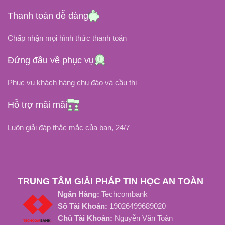
Thanh toán dễ dàng
DUNG LƯỢNG PIN
DUNG LƯỢNG PIN
Chấp nhận mọi hình thức thanh toán
3220 mAh / 36 Wh
30 Wh / 2640 mAh
Đứng đầu về phục vụ
Li-Ion
Li-Ion
LOẠI PIN
LOẠI PIN
Phục vụ khách hàng chu đáo và cầu thị
NHIỆT ĐỘ HOẠT ĐỘNG
NHIỆT ĐỘ HOẠT ĐỘNG
Hỗ trợ mãi mãi
Luôn giải đáp thắc mắc của bạn, 24/7
0độ C đến 60độ C
-20 độ C đến 80 độ C
THỜI GIAN SẠC ĐẦY
THỜI GIAN SẠC ĐẦY
TRUNG TÂM GIẢI PHÁP TIN HỌC AN TOÀN
3 Tiếng
Từ 2 Đến 3 Tiếng
Ngân Hàng:
Techcombank
Số Tài Khoản:
19026499689020
TUỔI THỌ PIN
TUỔI THỌ PIN
Chủ Tài Khoản:
Nguyễn Văn Toàn