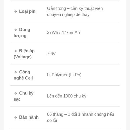
Gắn trong – cần kỹ thuật viên
🔹
Loại pin
chuyên nghiệp để thay
🔹
Dung
37Wh / 4775mAh
lượng
🔹
Điện áp
7.6V
(Voltage)
🔹
Công
Li-Polymer (Li-Po)
nghệ Cell
🔹
Chu kỳ
Lên đến 1000 chu kỳ
sạc
06 tháng – 1 đổi 1 nhanh chóng nếu
🔹
Bảo hành
có lỗi