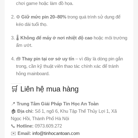
chơi game hoặc làm đồ họa.
⚙️
Giữ mức pin 20–80%
trong quá trình sử dụng để
kéo dài tuổi thọ.
🌡️
Không để máy ở nơi nhiệt độ cao
hoặc môi trường
ẩm ướt.
🧰
Thay pin tại cơ sở uy tín
– vì đây là dòng pin gắn
trong, cần kỹ thuật viên thao tác chính xác để tránh
hỏng mainboard.
🛒 Liên hệ mua hàng
📍
Trung Tâm Giải Pháp Tin Học An Toàn
🏠
Địa chỉ:
Số 1, ngõ 6, Khu Tập Thể Thủy Lợi 1, Xã
Ngọc Hồi, Thành Phố Hà Nội
📞
Hotline:
0973.609.272
✉️
Email:
info@tinhocantoan.com