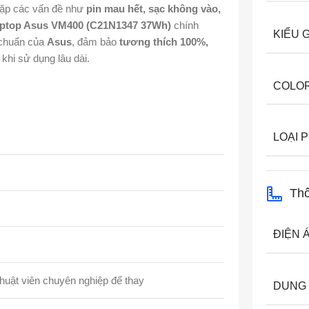
ặp các vấn đề như
pin mau hết, sạc không vào,
aptop Asus VM400 (C21N1347 37Wh)
chính
KIỂU 
 chuẩn của
Asus
, đảm bảo
tương thích 100%,
khi sử dụng lâu dài.
COLO
LOẠI P
Thô
ĐIỆN 
thuật viên chuyên nghiệp để thay
DUNG 