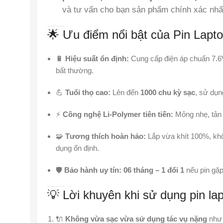
và tư vấn cho bạn sản phẩm chính xác nhấ
🌟 Ưu điểm nổi bật của Pin Lap
🔋
Hiệu suất ổn định:
Cung cấp điện áp chuẩn 7.6V
bất thường.
💪
Tuổi thọ cao:
Lên đến
1000 chu kỳ sạc
, sử dụn
⚡
Công nghệ Li-Polymer tiên tiến:
Mỏng nhẹ, tản n
🧩
Tương thích hoàn hảo:
Lắp vừa khít 100%, khô
dụng ổn định.
🛡️
Bảo hành uy tín:
06 tháng – 1 đổi 1
nếu pin gặp
💡 Lời khuyên khi sử dụng pin la
🔌
Không vừa sạc vừa sử dụng tác vụ nặng
như 