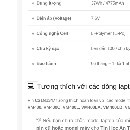
🔹
Dung lượng
37Wh / 4775mAh
🔹
Điện áp (Voltage)
7.6V
🔹
Công nghệ Cell
Li-Polymer (Li-Po)
🔹
Chu kỳ sạc
Lên đến 1000 chu k
🔹
Bảo hành
06 tháng – 1 đổi 1 n
💻 Tương thích với các dòng la
Pin
C21N1347
tương thích hoàn toàn với các model 
VM400, VM400C, VM400L, VM400LA, VM400LB, V
💡 Nếu bạn chưa chắc model laptop của mì
pin cũ hoặc model máy
cho
Tin Học An 