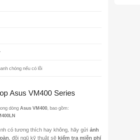
ỳ
hanh chóng nếu có lỗi
ptop Asus VM400 Series
trong dòng
Asus VM400
, bao gồm:
M400LN
nh có tương thích hay không, hãy gửi
ảnh
Toàn
, đội ngũ kỹ thuật sẽ
kiểm tra miễn phí