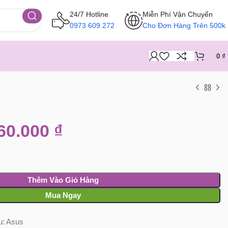
24/7 Hotline
Miễn Phí Vận Chuyển
0973 609 272
Cho Đơn Hàng Trên 500k
0
₫
60.000
₫
Thêm Vào Giỏ Hàng
Mua Ngay
u:
Asus