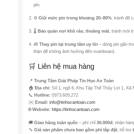
pin.
⚙️
Giữ mức pin trong khoảng 20–80%
, tránh để 
🌡️
Bảo quản nơi khô ráo, thoáng mát
, tránh môi 
🧰
Thay pin tại trung tâm uy tín
– dòng pin gắn tr
thận để không ảnh hưởng đến mainboard.
🛒 Liên hệ mua hàng
📍
Trung Tâm Giải Pháp Tin Học An Toàn
🏠
Địa chỉ:
Số 1, ngõ 6, Khu Tập Thể Thủy Lợi 1, Xã
📞
Hotline:
0973.609.272
✉️
Email:
info@tinhocantoan.com
🌐
Website:
https://tinhocantoan.com
🚚
Giao hàng toàn quốc
– phí chỉ
30.000đ
, nhận hàn
🔧
Giá sản phẩm chưa bao gồm phí lắp đặt
, hỗ trợ