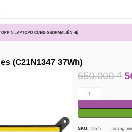
TOP
PIN LAPTOP
Ổ CỨNG SSD
RAM
LIÊN HỆ
ies (C21N1347 37Wh)
650.000
₫
5
SKU:
18577
Thương hiệ