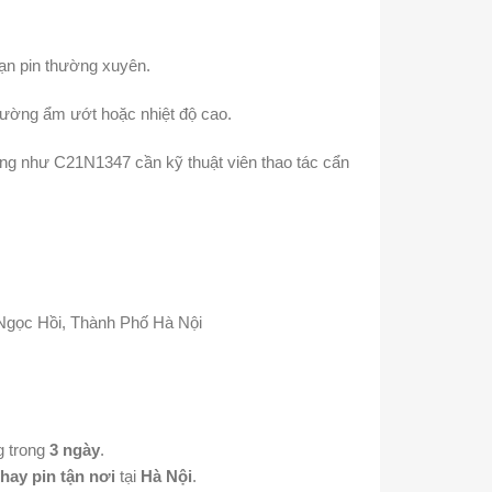
cạn pin thường xuyên.
trường ẩm ướt hoặc nhiệt độ cao.
ong như C21N1347 cần kỹ thuật viên thao tác cẩn
 Ngọc Hồi, Thành Phố Hà Nội
g trong
3 ngày
.
thay pin tận nơi
tại
Hà Nội
.