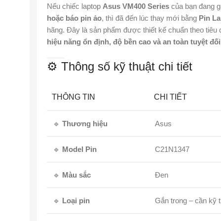
Nếu chiếc laptop
Asus VM400 Series
của bạn đang g
hoặc báo pin ảo
, thì đã đến lúc thay mới bằng
Pin L
hãng. Đây là sản phẩm được thiết kế chuẩn theo tiêu
hiệu năng ổn định, độ bền cao và an toàn tuyệt đối
⚙️ Thông số kỹ thuật chi tiết
THÔNG TIN
CHI TIẾT
🔹
Thương hiệu
Asus
🔹
Model Pin
C21N1347
🔹
Màu sắc
Đen
🔹
Loại pin
Gắn trong – cần kỹ 