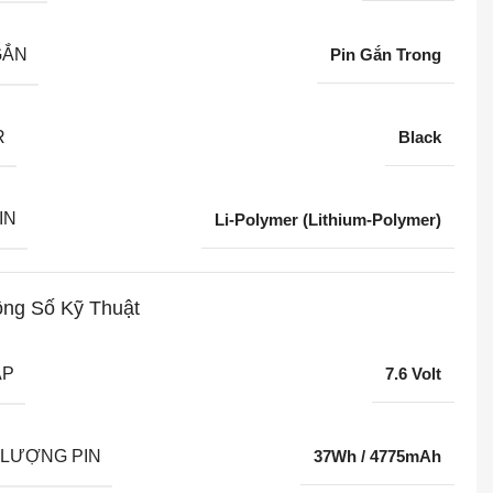
GẮN
Pin Gắn Trong
R
Black
IN
Li-Polymer (Lithium-Polymer)
ng Số Kỹ Thuật
ÁP
7.6 Volt
LƯỢNG PIN
37Wh / 4775mAh