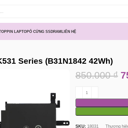
TOP
PIN LAPTOP
Ổ CỨNG SSD
RAM
LIÊN HỆ
K531 Series (B31N1842 42Wh)
850.000
₫
7
SKU:
18031
Thương hiệ