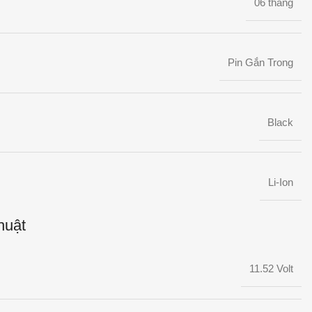
06 tháng
Pin Gắn Trong
Black
Li-Ion
huật
11.52 Volt