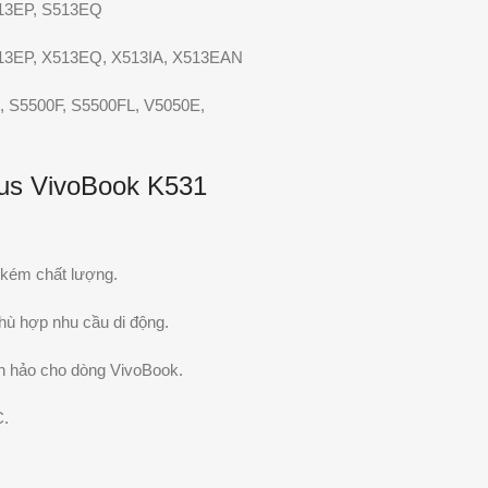
513EP, S513EQ
513EP, X513EQ, X513IA, X513EAN
, S5500F, S5500FL, V5050E,
sus VivoBook K531
ả kém chất lượng.
phù hợp nhu cầu di động.
n hảo cho dòng VivoBook.
C.