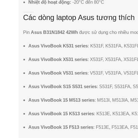
Nhiệt độ hoạt động:
-20°C đến 80°C
Các dòng laptop Asus tương thích
Pin
Asus B31N1842 42Wh
được sử dụng cho nhiều mode
Asus VivoBook K531 series
: K531F, K531FA, K531F
Asus VivoBook X531 series
: X531F, X531FA, X531F
Asus VivoBook V531 series
: V531F, V531FA, V531F
Asus VivoBook S15 S531 series
: S531F, S531FA, S
Asus VivoBook 15 M513 series
: M513I, M513IA, M
Asus VivoBook 15 K513 series
: K513E, K513EA, K
Asus VivoBook 15 F513 series
: F513E, F513EA, F5