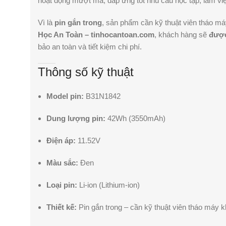
hoạt động mượt mà, đáp ứng tốt nhu cầu học tập, làm việc 
Vì là
pin gắn trong
, sản phẩm cần kỹ thuật viên tháo má
Học An Toàn – tinhocantoan.com
, khách hàng sẽ
được
bảo an toàn và tiết kiệm chi phí.
Thông số kỹ thuật
Model pin:
B31N1842
Dung lượng pin:
42Wh (3550mAh)
Điện áp:
11.52V
Màu sắc:
Đen
Loại pin:
Li-ion (Lithium-ion)
Thiết kế:
Pin gắn trong – cần kỹ thuật viên tháo máy k