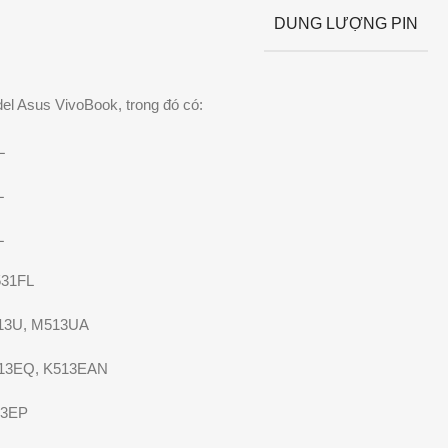
DUNG LƯỢNG PIN
l Asus VivoBook, trong đó có:
L
L
L
531FL
513U, M513UA
513EQ, K513EAN
13EP