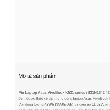
Mô tả sản phẩm
Pin Laptop Asus VivoBook K531 series (B31N1842 4
đen, được thiết kế dành cho dòng laptop Asus VivoBook
Với dung lượng
42Wh (3550mAh)
và điện áp
11.52V
, pi