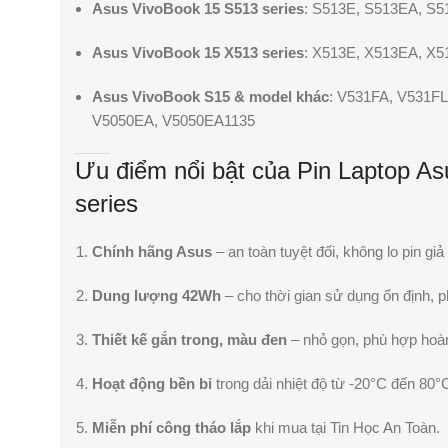
Asus VivoBook 15 S513 series
: S513E, S513EA, S
Asus VivoBook 15 X513 series
: X513E, X513EA, X
Asus VivoBook S15 & model khác
: V531FA, V531FL
V5050EA, V5050EA1135
Ưu điểm nổi bật của Pin Laptop A
series
Chính hãng Asus
– an toàn tuyệt đối, không lo pin gi
Dung lượng 42Wh
– cho thời gian sử dụng ổn định, 
Thiết kế gắn trong, màu đen
– nhỏ gọn, phù hợp hoà
Hoạt động bền bỉ
trong dải nhiệt độ từ -20°C đến 80°
Miễn phí công tháo lắp
khi mua tại Tin Học An Toàn.