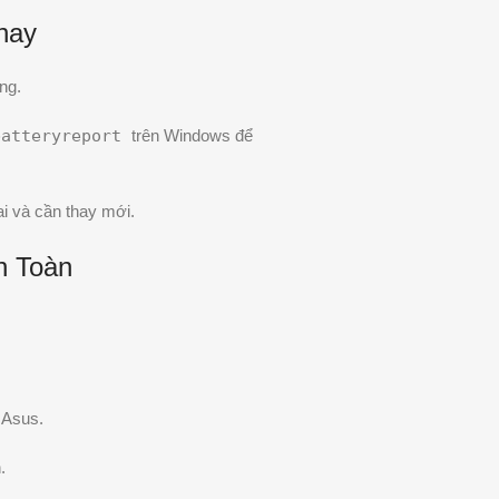
thay
ng.
batteryreport
trên Windows để
i và cần thay mới.
n Toàn
 Asus.
.