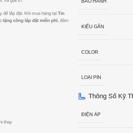
và giải trí.
BẢO HÀNH
y để lắp đặt. Khi mua hàng tại
Tin
 tặng công lắp đặt miễn phí
, đảm
KIỂU GẮN
COLOR
LOẠI PIN
Thông Số Kỹ T
ĐIỆN ÁP
hi thay