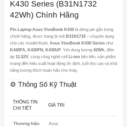
K430 Series (B31N1732
42Wh) Chính Hãng
Pin Laptop Asus VivoBook K430
là dòng pin gắn trong
chính hãng, được trang bị mã
B31N1732
– chuyên dụng
cho các model thuộc
Asus VivoBook K430 Series
như
K430FA, K430FN, K430UF
. Với dung lượng
42Wh
, điện
áp
11.52V
, cùng công nghệ cell
Li-ion
tiên tiến, sản phẩm
mang đến hiệu suất hoạt động ổn định, tuổi thọ cao và khả
năng tương thích hoàn hảo cho máy.
⚙️ Thông Số Kỹ Thuật
THÔNG TIN
GIÁ TRỊ
CHI TIẾT
Thương hiệu
Asus