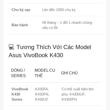
Chu kỳ sạc
Lên đến 1000 chu kỳ
06 tháng – 1 đổi 1 nhanh chóng
Bảo hành
nếu có lỗi
💻 Tương Thích Với Các Model
Asus VivoBook K430
DÒNG /
MODEL CỤ
GHI CHÚ
SERIES
THỂ
VivoBook
K430FA,
Có thể xuất hiện tên
K430
K430FN,
phụ: K4300UF,
Series
K430UF
K4300FN