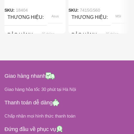
SKU:
18404
SKU:
7415GS60
Asus
MSI
THƯƠNG HIỆU
THƯƠNG HIỆU
06 tháng
06 tháng
BẢO HÀNH
BẢO HÀNH
Pin Gắn Ngoài
Pin Gắn Trong
KIỂU GẮN
KIỂU GẮN
Black
Black
COLOR
COLOR
Giao hàng nhanh
11.1Volt
11.4 Volt
ĐIỆN ÁP
ĐIỆN ÁP
Giao hàng hỏa tốc 30 phút tại Hà Nội
Thanh toán dễ dàng
DUNG LƯỢNG PIN
DUNG LƯỢNG PIN
Chấp nhận mọi hình thức thanh toán
58Wh / 5200mAh
52.89 Wh / 4640 mAh
Đứng đầu về phục vụ