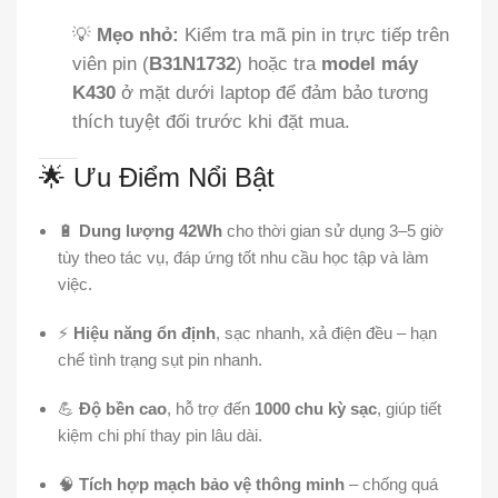
💡
Mẹo nhỏ:
Kiểm tra mã pin in trực tiếp trên
viên pin (
B31N1732
) hoặc tra
model máy
K430
ở mặt dưới laptop để đảm bảo tương
thích tuyệt đối trước khi đặt mua.
🌟 Ưu Điểm Nổi Bật
🔋
Dung lượng 42Wh
cho thời gian sử dụng 3–5 giờ
tùy theo tác vụ, đáp ứng tốt nhu cầu học tập và làm
việc.
⚡
Hiệu năng ổn định
, sạc nhanh, xả điện đều – hạn
chế tình trạng sụt pin nhanh.
💪
Độ bền cao
, hỗ trợ đến
1000 chu kỳ sạc
, giúp tiết
kiệm chi phí thay pin lâu dài.
🧠
Tích hợp mạch bảo vệ thông minh
– chống quá