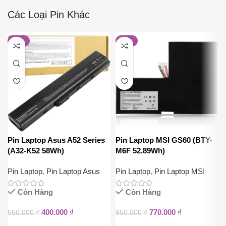
Các Loại Pin Khác
-27%
-19%
Pin Laptop Asus A52 Series
Pin Laptop MSI GS60 (BTY-
(A32-K52 58Wh)
M6F 52.89Wh)
Pin Laptop
,
Pin Laptop Asus
Pin Laptop
,
Pin Laptop MSI
Còn Hàng
Còn Hàng
400.000
₫
770.000
₫
550.000
₫
950.000
₫