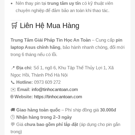
Nên thay pin tại
trung tâm uy tín
có kỹ thuật viên
chuyên nghiệp để đảm bảo an toàn khi thao tác.
🛒 Liên Hệ Mua Hàng
Trung Tâm Giải Pháp Tin Học An Toàn
– Cung cấp
pin
laptop Asus chính hãng
, bảo hành nhanh chóng, đổi mới
trong 6 tháng nếu có lỗi.
📍
Địa chỉ:
Số 1, ngõ 6, Khu Tập Thể Thủy Lợi 1, Xã
Ngọc Hồi, Thành Phố Hà Nội
📞
Hotline:
0973 609 272
✉️
Email:
info@tinhocantoan.com
🌐
Website:
https://tinhocantoan.com
🚚
Giao hàng toàn quốc
– Phí ship đồng giá
30.000đ
🕒
Nhận hàng trong 2–3 ngày
💬 Giá
chưa bao gồm phí lắp đặt
(áp dụng cho pin gắn
trong)