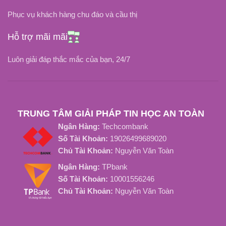
Li-Ion
Li-Ion
LOẠI PIN
LOẠI PIN
Phục vụ khách hàng chu đáo và cầu thị
NHIỆT ĐỘ HOẠT ĐỘNG
NHIỆT ĐỘ HOẠT ĐỘNG
Hỗ trợ mãi mãi
Luôn giải đáp thắc mắc của bạn, 24/7
-20 độ C đến 80 độ C
-20độ C đến 75độ C
TUỔI THỌ PIN
THỜI GIAN SẠC ĐẦY
TRUNG TÂM GIẢI PHÁP TIN HỌC AN TOÀN
Khoảng 1000 Chu kỳ sạc
Từ 2 Đến 3 Tiếng
Ngân Hàng:
Techcombank
Số Tài Khoản:
19026499689020
TUỔI THỌ PIN
Chủ Tài Khoản:
Nguyễn Văn Toàn
Ngân Hàng:
TPbank
Khoảng 800 Chu Kỳ Sạc
Số Tài Khoản:
10001556246
Chủ Tài Khoản:
Nguyễn Văn Toàn