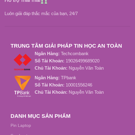
Hỗ trợ mãi mãi
Luôn giải đáp thắc mắc của bạn, 24/7
-20độ C đến 75độ C
-20 độ C đến 80 độ C
THỜI GIAN SẠC ĐẦY
TUỔI THỌ PIN
TRUNG TÂM GIẢI PHÁP TIN HỌC AN TOÀN
Dưới 4 tiếng
Khoảng 1000 Chu kỳ sạc
Ngân Hàng:
Techcombank
Số Tài Khoản:
19026499689020
TUỔI THỌ PIN
Chủ Tài Khoản:
Nguyễn Văn Toàn
Ngân Hàng:
TPbank
Khoảng 1000 Chu kỳ sạc
Số Tài Khoản:
10001556246
Chủ Tài Khoản:
Nguyễn Văn Toàn
DANH MỤC SẢN PHẨM
Pin Laptop