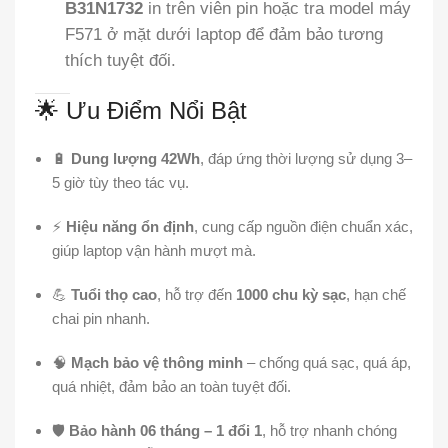
B31N1732
in trên viên pin hoặc tra model máy
F571 ở mặt dưới laptop để đảm bảo tương
thích tuyệt đối.
🌟 Ưu Điểm Nổi Bật
🔋
Dung lượng 42Wh
, đáp ứng thời lượng sử dụng 3–
5 giờ tùy theo tác vụ.
⚡
Hiệu năng ổn định
, cung cấp nguồn điện chuẩn xác,
giúp laptop vận hành mượt mà.
💪
Tuổi thọ cao
, hỗ trợ đến
1000 chu kỳ sạc
, hạn chế
chai pin nhanh.
🧠
Mạch bảo vệ thông minh
– chống quá sạc, quá áp,
quá nhiệt, đảm bảo an toàn tuyệt đối.
🛡️
Bảo hành 06 tháng – 1 đổi 1
, hỗ trợ nhanh chóng