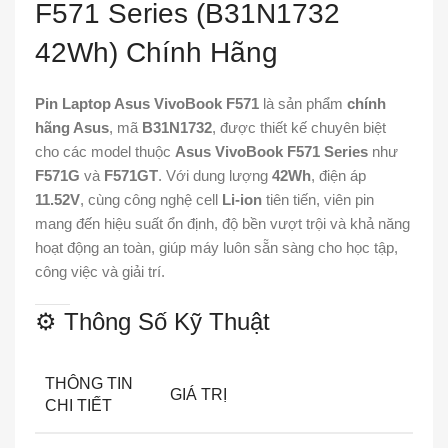
F571 Series (B31N1732
42Wh) Chính Hãng
Pin Laptop Asus VivoBook F571
là sản phẩm
chính
hãng Asus
, mã
B31N1732
, được thiết kế chuyên biệt
cho các model thuộc
Asus VivoBook F571 Series
như
F571G
và
F571GT
. Với dung lượng
42Wh
, điện áp
11.52V
, cùng công nghệ cell
Li-ion
tiên tiến, viên pin
mang đến hiệu suất ổn định, độ bền vượt trội và khả năng
hoạt động an toàn, giúp máy luôn sẵn sàng cho học tập,
công việc và giải trí.
⚙️ Thông Số Kỹ Thuật
THÔNG TIN
GIÁ TRỊ
CHI TIẾT