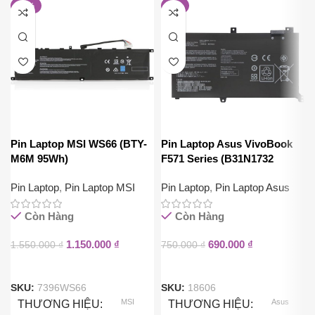
-26%
-8%
Pin Laptop MSI WS66 (BTY-
Pin Laptop Asus VivoBook
M6M 95Wh)
F571 Series (B31N1732
42Wh)
Pin Laptop
,
Pin Laptop MSI
Pin Laptop
,
Pin Laptop Asus
Còn Hàng
Còn Hàng
1.150.000
₫
690.000
₫
1.550.000
₫
750.000
₫
SKU:
7396WS66
SKU:
18606
MSI
Asus
THƯƠNG HIỆU
THƯƠNG HIỆU