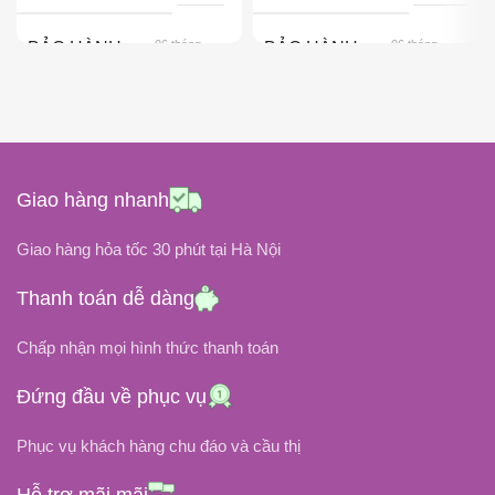
06 tháng
06 tháng
BẢO HÀNH
BẢO HÀNH
Pin Gắn Trong
Pin Gắn Trong
KIỂU GẮN
KIỂU GẮN
Black
Black
COLOR
COLOR
Giao hàng nhanh
15.2 Volt
11.52 Volt
ĐIỆN ÁP
ĐIỆN ÁP
Giao hàng hỏa tốc 30 phút tại Hà Nội
Thanh toán dễ dàng
DUNG LƯỢNG PIN
DUNG LƯỢNG PIN
Chấp nhận mọi hình thức thanh toán
95 Wh / 6250 mAh
42Wh / 3553mAh
Đứng đầu về phục vụ
Lithium-Polymer
Li-Ion
LOẠI PIN
LOẠI PIN
Phục vụ khách hàng chu đáo và cầu thị
NHIỆT ĐỘ HOẠT ĐỘNG
NHIỆT ĐỘ HOẠT ĐỘNG