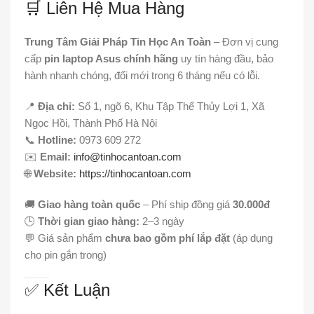
🛒 Liên Hệ Mua Hàng
Trung Tâm Giải Pháp Tin Học An Toàn
– Đơn vị cung
cấp
pin laptop Asus chính hãng
uy tín hàng đầu, bảo
hành nhanh chóng, đổi mới trong 6 tháng nếu có lỗi.
📍
Địa chỉ:
Số 1, ngõ 6, Khu Tập Thể Thủy Lợi 1, Xã
Ngọc Hồi, Thành Phố Hà Nội
📞
Hotline:
0973 609 272
✉️
Email:
info@tinhocantoan.com
🌐
Website:
https://tinhocantoan.com
🚚
Giao hàng toàn quốc
– Phí ship đồng giá
30.000đ
🕒
Thời gian giao hàng:
2–3 ngày
💬 Giá sản phẩm
chưa bao gồm phí lắp đặt
(áp dụng
cho pin gắn trong)
✅ Kết Luận