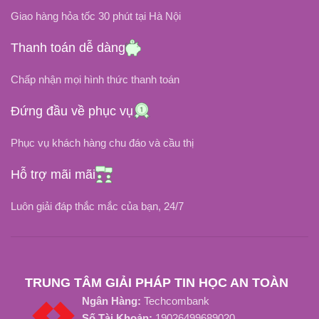
Giao hàng hỏa tốc 30 phút tại Hà Nội
DUNG LƯỢNG PIN
DUNG LƯỢNG PIN
Thanh toán dễ dàng
36Wh / 3300mAh
58.75Wh / 3815mAh
Chấp nhận mọi hình thức thanh toán
Đứng đầu về phục vụ
Li-Ion
Li-Po
LOẠI PIN
LOẠI PIN
Phục vụ khách hàng chu đáo và cầu thị
NHIỆT ĐỘ HOẠT ĐỘNG
NHIỆT ĐỘ HOẠT ĐỘNG
Hỗ trợ mãi mãi
-20 độ C đến 80 độ C
-20 độ C đến 80 độ C
Luôn giải đáp thắc mắc của bạn, 24/7
TUỔI THỌ PIN
THỜI GIAN SẠC ĐẦY
Khoảng 800 Chu Kỳ Sạc
Dưới 4 tiếng
TRUNG TÂM GIẢI PHÁP TIN HỌC AN TOÀN
Ngân Hàng:
Techcombank
TUỔI THỌ PIN
Số Tài Khoản:
19026499689020