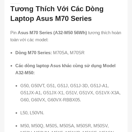
Tương Thích Với Các Dòng
Laptop Asus M70 Series
Pin
Asus M70 Series (A32-M50 56Wh)
tương thích hoàn
toàn với các model:
Dòng M70 Series:
M70SA, M70SR
Các dòng laptop Asus khác cùng sử dụng Model
A32-M50:
G50, G50VT, G51, G51J, G51J-3D, G51J-A1,
G51JX-A1, G51JX-X1, G51V, G51VX, G51VX-X3A,
G60, G60VX, G60VX-RBBX05.
L50, L50VN.
M50, M50Q, M50S, M50SA, M50SR, M50SV,