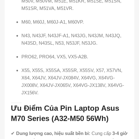
M50V, M50VM, M51E, M51KR, M51SE, M51SN,
M51SR, M51VA, M51VR.
M60, M60J, M60J-A1, M60VP.
N43, N43JF, N43JF-A1, N43JG, N43JM, N43JQ,
N43SD, N43SL, N53, N53JF, N53JG.
PRO62, PRO64, VX5, VX5-A2B.
X55, X55S, X55SA, X55SR, X55SV, X57, X57VN,
X64, X64JV, X64JV-JX084V, X64VG, X64VG-
JX008V, X64JV-JX065V, X64VG-JX138V, X64VG-
JX156V.
Ưu Điểm Của Pin Laptop Asus
M70 Series (A32-M50 56Wh)
✔
Dung lượng cao, hiệu suất bền bỉ:
Cung cấp
3-4 giờ