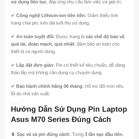
sử dụng liên tục
, đáp ứng nhu cầu làm việc và giải trí.
✔
Công nghệ Lithium-ion tiên tiến:
Giảm thiểu tình
trạng chai pin, kéo dài tuổi thọ sử dụng.
✔
An toàn tuyệt đối:
Được trang bị
các chế độ bảo vệ
quá tải, đoản mạch, quá nhiệt
, đảm bảo an toàn cho
thiết bị và người dùng.
✔
Lắp đặt đơn giản:
Pin có thiết kế tiêu chuẩn, dễ dàng
tháo lắp mà không cần dụng cụ chuyên dụng.
✔
Bảo hành chính hãng 06 tháng:
Hỗ trợ đổi mới nếu
lỗi do nhà sản xuất.
Hướng Dẫn Sử Dụng Pin Laptop
Asus M70 Series Đúng Cách
🔋
Sạc và xả pin đúng cách:
Trong
3 lần sạc đầu tiên
,