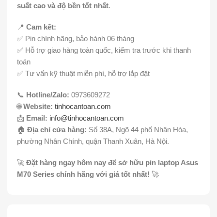
suất cao và độ bền tốt nhất
.
📍
Cam kết:
✅ Pin chính hãng, bảo hành 06 tháng
✅ Hỗ trợ giao hàng toàn quốc, kiểm tra trước khi thanh
toán
✅ Tư vấn kỹ thuật miễn phí, hỗ trợ lắp đặt
📞
Hotline/Zalo:
0973609272
🌐
Website:
tinhocantoan.com
📩
Email:
info@tinhocantoan.com
🏠
Địa chỉ cửa hàng:
Số 38A, Ngõ 44 phố Nhân Hòa,
phường Nhân Chính, quận Thanh Xuân, Hà Nội.
🚀
Đặt hàng ngay hôm nay để sở hữu pin laptop Asus
M70 Series chính hãng với giá tốt nhất!
🚀