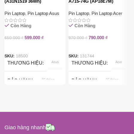
(A31N1519 36Wh)
A715-74G (AP18E7M)
Pin Laptop
,
Pin Laptop Asus
Pin Laptop
,
Pin Laptop Acer
Còn Hàng
Còn Hàng
599.000
₫
790.000
₫
650.000
₫
970.000
₫
SKU:
18500
SKU:
131744
Asus
Acer
THƯƠNG HIỆU
THƯƠNG HIỆU
06 tháng
06 tháng
BẢO HÀNH
BẢO HÀNH
Pin Gắn Trong
Pin Gắn Trong
KIỂU GẮN
KIỂU GẮN
Black
Black
COLOR
COLOR
Giao hàng nhanh
10.8 Volt
15.4 Volt
ĐIỆN ÁP
ĐIỆN ÁP