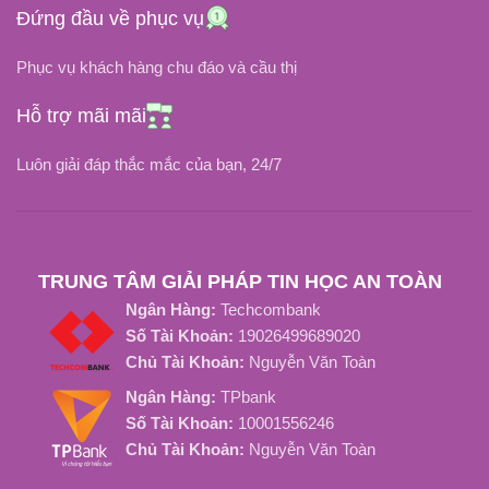
Đứng đầu về phục vụ
Li-Ion
Li-Ion
LOẠI PIN
LOẠI PIN
Phục vụ khách hàng chu đáo và cầu thị
NHIỆT ĐỘ HOẠT ĐỘNG
NHIỆT ĐỘ HOẠT ĐỘNG
Hỗ trợ mãi mãi
Luôn giải đáp thắc mắc của bạn, 24/7
-20 độ C đến 80 độ C
-20 độ C đến 80 độ C
TUỔI THỌ PIN
TUỔI THỌ PIN
TRUNG TÂM GIẢI PHÁP TIN HỌC AN TOÀN
Khoảng 1000 Chu kỳ sạc
Khoảng 800 Chu Kỳ Sạc
Ngân Hàng:
Techcombank
Số Tài Khoản:
19026499689020
Chủ Tài Khoản:
Nguyễn Văn Toàn
Ngân Hàng:
TPbank
Số Tài Khoản:
10001556246
Chủ Tài Khoản:
Nguyễn Văn Toàn