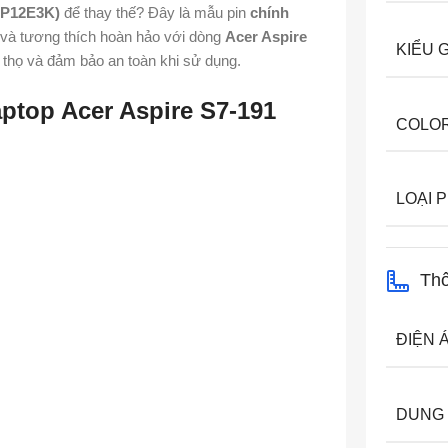
(AP12E3K)
để thay thế? Đây là mẫu pin
chính
h và tương thích hoàn hảo với dòng
Acer Aspire
KIỂU 
ổi thọ và đảm bảo an toàn khi sử dụng.
ptop Acer Aspire S7-191
COLO
LOẠI P
Thô
ĐIỆN 
DUNG 