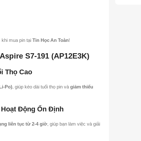
i
khi mua pin tại
Tin Học An Toàn
!
 Aspire S7-191 (AP12E3K)
ổi Thọ Cao
Li-Po)
, giúp kéo dài tuổi thọ pin và
giảm thiểu
 Hoạt Động Ổn Định
ng liên tục từ 2-4 giờ
, giúp bạn làm việc và giải