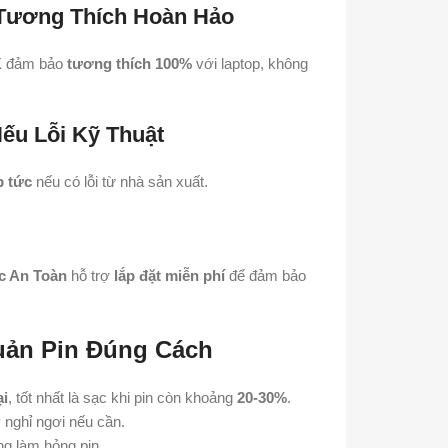
 Tương Thích Hoàn Hảo
K
đảm bảo
tương thích 100%
với laptop, không
ếu Lỗi Kỹ Thuật
p tức
nếu có lỗi từ nhà sản xuất.
c An Toàn
hỗ trợ
lắp đặt miễn phí
để đảm bảo
ản Pin Đúng Cách
ại
, tốt nhất là sạc khi pin còn khoảng
20-30%
.
 nghỉ ngơi nếu cần.
ng làm hỏng pin.