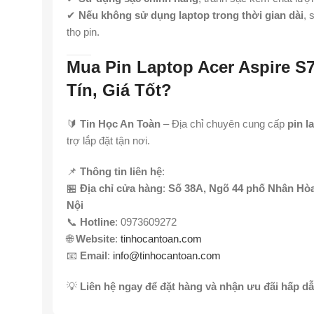
✔
Nếu không sử dụng laptop trong thời gian dài
, 
thọ pin.
Mua Pin Laptop Acer Aspire S
Tín, Giá Tốt?
🔰
Tin Học An Toàn
– Địa chỉ chuyên cung cấp
pin l
trợ lắp đặt tận nơi.
📌
Thông tin liên hệ
:
🏪
Địa chỉ cửa hàng
:
Số 38A, Ngõ 44 phố Nhân Hò
Nội
📞
Hotline
: 0973609272
🌐
Website
:
tinhocantoan.com
📧
Email
:
info@tinhocantoan.com
💡
Liên hệ ngay để đặt hàng và nhận ưu đãi hấp dẫ