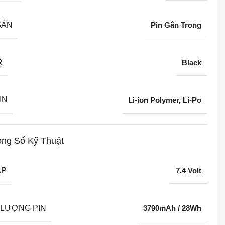
GẮN
Pin Gắn Trong
R
Black
IN
Li-ion Polymer, Li-Po
ng Số Kỹ Thuật
ÁP
7.4 Volt
LƯỢNG PIN
3790mAh / 28Wh