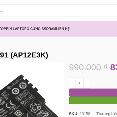
TOP
PIN LAPTOP
Ổ CỨNG SSD
RAM
LIÊN HỆ
191 (AP12E3K)
990.000
₫
8
SKU:
13158
Thương hiệ