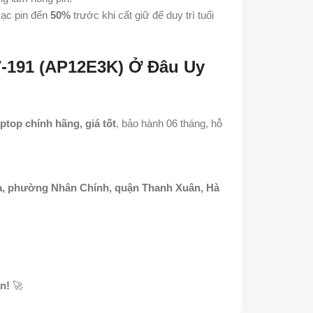
sạc pin đến
50%
trước khi cất giữ để duy trì tuổi
7-191 (AP12E3K) Ở Đâu Uy
aptop chính hãng, giá tốt
, bảo hành 06 tháng, hỗ
a, phường Nhân Chính, quận Thanh Xuân, Hà
n!
🚀