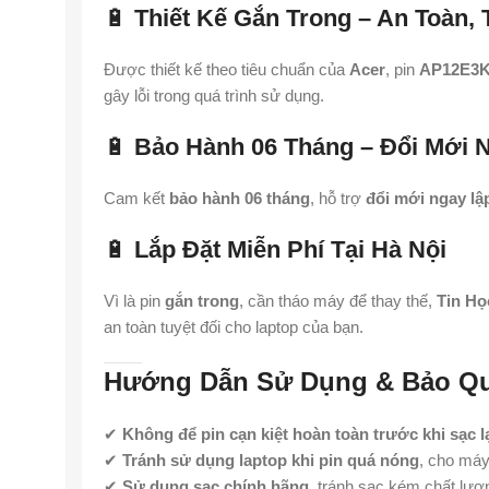
🔋
Thiết Kế Gắn Trong – An Toàn,
Được thiết kế theo tiêu chuẩn của
Acer
, pin
AP12E3
gây lỗi trong quá trình sử dụng.
🔋
Bảo Hành 06 Tháng – Đổi Mới N
Cam kết
bảo hành 06 tháng
, hỗ trợ
đổi mới ngay lậ
🔋
Lắp Đặt Miễn Phí Tại Hà Nội
Vì là pin
gắn trong
, cần tháo máy để thay thế,
Tin Họ
an toàn tuyệt đối cho laptop của bạn.
Hướng Dẫn Sử Dụng & Bảo Qu
✔
Không để pin cạn kiệt hoàn toàn trước khi sạc l
✔
Tránh sử dụng laptop khi pin quá nóng
, cho máy
✔
Sử dụng sạc chính hãng
, tránh sạc kém chất lượ