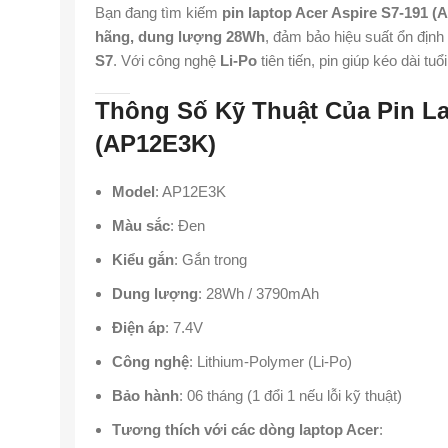
Bạn đang tìm kiếm
pin laptop Acer Aspire S7-191 
hãng, dung lượng 28Wh
, đảm bảo hiệu suất ổn địn
S7
. Với công nghệ
Li-Po
tiên tiến, pin giúp kéo dài tu
Thông Số Kỹ Thuật Của Pin La
(AP12E3K)
Model
: AP12E3K
Màu sắc
: Đen
Kiểu gắn
: Gắn trong
Dung lượng
: 28Wh / 3790mAh
Điện áp
: 7.4V
Công nghệ
: Lithium-Polymer (Li-Po)
Bảo hành
: 06 tháng (1 đổi 1 nếu lỗi kỹ thuật)
Tương thích với các dòng laptop Acer
: