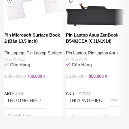
Pin Microsoft Surface Book
Pin Laptop Asus ZenBook
2 (Bản 13.5 inch)
B5402CEA (C31N1914)
Pin Laptop
,
Pin Laptop Surface
Pin Laptop
,
Pin Laptop Asus
Còn Hàng
Còn Hàng
730.000
₫
850.000
₫
1.050.000
₫
1.100.000
₫
SKU:
4930
SKU:
159537
Asus
THƯƠNG HIỆU
THƯƠNG HIỆU
Microsoft Surface
06 tháng
BẢO HÀNH