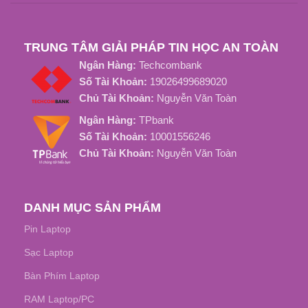
THỜI GIAN SẠC ĐẦY
THỜI GIAN SẠC ĐẦY
Dưới 3 Tiếng
TRUNG TÂM GIẢI PHÁP TIN HỌC AN TOÀN
Dưới 3 Tiếng
Ngân Hàng:
Techcombank
TUỔI THỌ PIN
Số Tài Khoản:
19026499689020
TUỔI THỌ PIN
Chủ Tài Khoản:
Nguyễn Văn Toàn
Khoảng 1000 Chu kỳ sạc
Ngân Hàng:
TPbank
Khoảng 800 Chu Kỳ Sạc
Số Tài Khoản:
10001556246
Chủ Tài Khoản:
Nguyễn Văn Toàn
DANH MỤC SẢN PHẨM
Pin Laptop
Sạc Laptop
Bàn Phím Laptop
RAM Laptop/PC