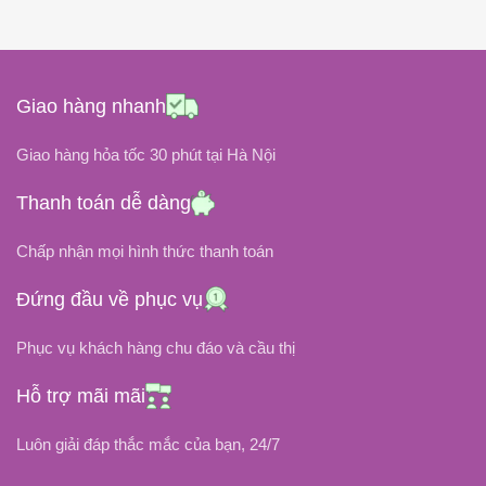
06 tháng
BẢO HÀNH
Pin Gắn Trong
KIỂU GẮN
White
COLOR
Black
COLOR
Giao hàng nhanh
7.5 V
ĐIỆN ÁP
11.6 Volt
ĐIỆN ÁP
Giao hàng hỏa tốc 30 phút tại Hà Nội
DUNG LƯỢNG PIN
Thanh toán dễ dàng
DUNG LƯỢNG PIN
Chấp nhận mọi hình thức thanh toán
51 Wh / 6800 mAh
63Wh / 5260mAh
Đứng đầu về phục vụ
Li-Ion
LOẠI PIN
Lithium-Polymer
LOẠI PIN
Phục vụ khách hàng chu đáo và cầu thị
NHIỆT ĐỘ HOẠT ĐỘNG
NHIỆT ĐỘ HOẠT ĐỘNG
Hỗ trợ mãi mãi
-20độ C đến 75độ C
Luôn giải đáp thắc mắc của bạn, 24/7
-20 độ C đến 80 độ C