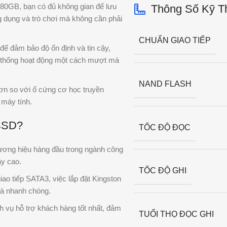
480GB, bạn có đủ không gian để lưu
Thông Số Kỹ T
ứng dụng và trò chơi mà không cần phải
CHUẨN GIAO TIẾP
 để đảm bảo độ ổn định và tin cậy,
ệ thống hoạt động một cách mượt mà
NAND FLASH
hơn so với ổ cứng cơ học truyền
a máy tính.
SSD?
TỐC ĐỘ ĐỌC
hương hiệu hàng đầu trong ngành công
ậy cao.
TỐC ĐỘ GHI
iao tiếp SATA3, việc lắp đặt Kingston
và nhanh chóng.
h vụ hỗ trợ khách hàng tốt nhất, đảm
TUỔI THỌ ĐỌC GHI