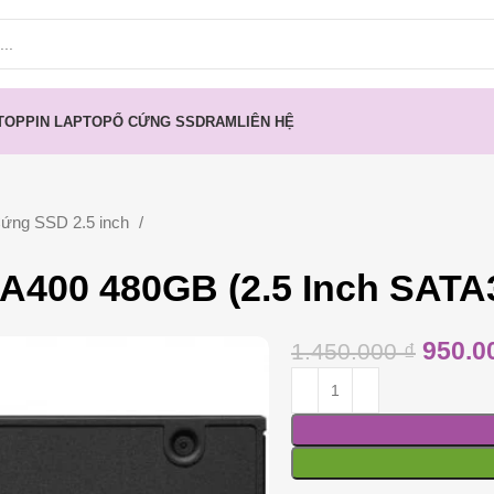
TOP
PIN LAPTOP
Ổ CỨNG SSD
RAM
LIÊN HỆ
ứng SSD 2.5 inch
A400 480GB (2.5 Inch SATA
950.0
1.450.000
₫