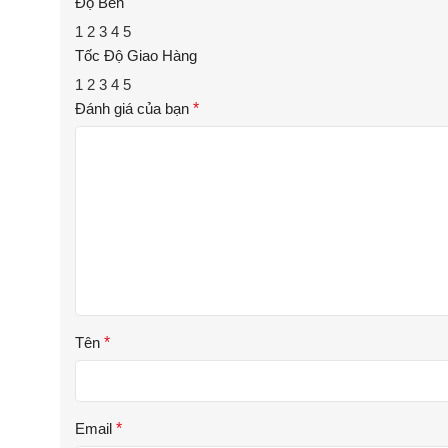
Độ Bền
1
2
3
4
5
Tốc Độ Giao Hàng
1
2
3
4
5
Đánh giá của bạn
*
Tên
*
Email
*