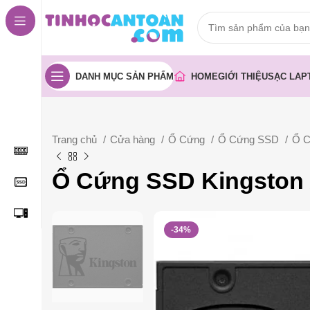
DANH MỤC SẢN PHẨM
HOME
GIỚI THIỆU
SẠC LAP
Trang chủ
Cửa hàng
Ổ Cứng
Ổ Cứng SSD
Ổ C
Ổ Cứng SSD Kingston 
-34%