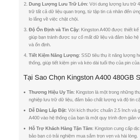
Dung Lượng Lưu Trữ Lớn
: Với dung lượng lưu trữ 
trữ tất cả dữ liệu quan trọng, từ tập tin cá nhân đến 
lo lắng về việc chật chội.
Độ Ổn Định và Tin Cậy
: Kingston A400 được thiết kế
giúp bạn tránh được sự cố mất dữ liệu và đảm bảo h
và ổn định.
Tiết Kiệm Năng Lượng
: SSD tiêu thụ ít năng lượng 
thống, giúp tiết kiệm pin và kéo dài tuổi thọ của pin củ
Tại Sao Chọn Kingston A400 480GB 
Thương Hiệu Uy Tín
: Kingston là một trong những t
nghiệp lưu trữ dữ liệu, đảm bảo chất lượng và độ tin c
Dễ Dàng Lắp Đặt
: Với kích thước chuẩn 2.5 Inch và g
A400 vào hệ thống của bạn là một quy trình đơn giản 
Hỗ Trợ Khách Hàng Tận Tâm
: Kingston cung cấp dịc
bảo bạn có trải nghiệm mua sắm trọn vẹn và hài lòng.