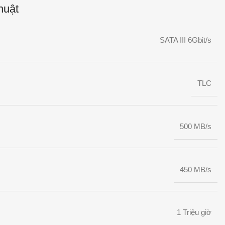
huật
SATA III 6Gbit/s
TLC
500 MB/s
450 MB/s
1 Triệu giờ